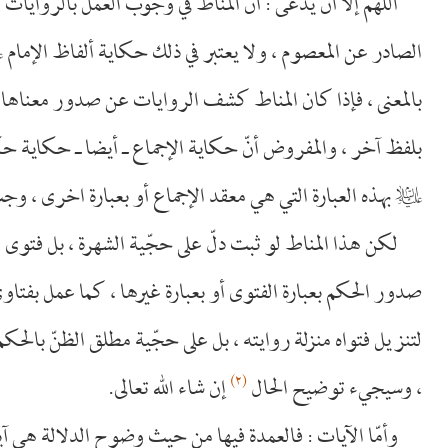
اللهمّ إلاّ أن يدّعى : أنّ المناط في وجوب العمل بالرواي
الصادر عن المعصوم ، ولا يعتبر في ذلك حكاية ألفاظ الإمام
عل
بالمعنى ، فإذا كان المناط كشف الروايات عن صدور معناها 
بلفظ آخر ، والمفروض أنّ حكاية الإجماع ـ أيضا ـ حكاية 
عليه‌السلام
بهذه العبارة التي هي معقد الإجماع أو بعبارة اخرى ، وج
لكن هذا المناط لو ثبت دلّ على حجّية الشهرة ، بل فتوى
صدور الحكم بعبارة الفتوى أو بعبارة غيرها ، كما عمل بفتاوى
لتنزيل فتواه منزلة روايته ، بل على حجّية مطلق الظنّ بالحك
(٢)
، وسيجيء توضيح الحال
إن شاء الله تعالى.
وأمّا الآيات : فالعمدة فيها من حيث وضوح الدلالة هي آية