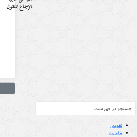
النبأ على حجّية
الإجماع المنقول
تقديم:
مقدمة