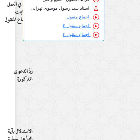
المناط في العمل
استاد سید رسول موسوی تهرانی
بالروايات
اجماع منقول
والإجماع المنقول
اجماع منقول ۲
اجماع منقول ۳
ردّ الدعوى
المذكورة
الاستدلال بآية