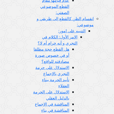
عدم قيامها مقام
القطع الموضوعي
الصفتي:
انقسام الظن كالقطع إلى طريقي و
موضوعي:
التنبيه على امور:
الامر الأول: الكلام في
التجري و أنه حرام أم لا؟
هل القطع حجة مطلقا
أو في خصوص صورة
مصادفته للواقع؟
الاستدلال على حرمة
التجري بالإجماع
تأييد الحرمة ببناء
العقلاء
الاستدلال على الحرمة
بالدليل العقلي
المناقشة في الإجماع
المناقشة في بناء