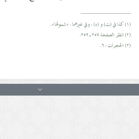
__________________
(١) كذا في (ت) و (ه) ، وفي غيرهما : «شمولها».
(٢) انظر الصفحة ٣٥٧ ـ ٣٥٩.
(٣) الحجرات : ٦.