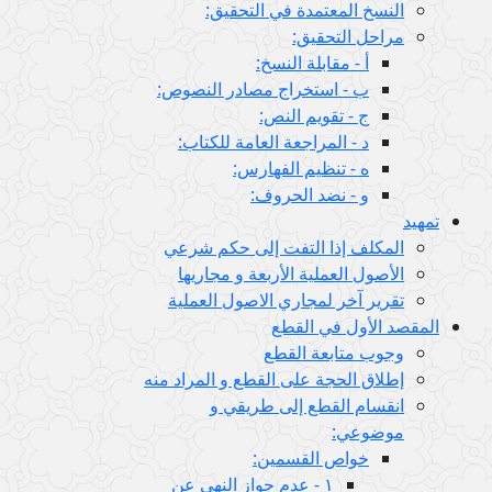
النسخ المعتمدة في التحقيق:
مراحل التحقيق:
أ - مقابلة النسخ:
ب - استخراج مصادر النصوص:
ج - تقويم النص:
د - المراجعة العامة للكتاب:
ه - تنظيم الفهارس:
و - نضد الحروف:
تمهيد
المكلف إذا التفت إلى حكم شرعي
الأصول العملية الأربعة و مجاريها
تقرير آخر لمجاري الاصول العملية
المقصد الأول في القطع
وجوب متابعة القطع
إطلاق الحجة على القطع و المراد منه
انقسام القطع إلى طريقي و
موضوعي:
خواص القسمين:
١ - عدم جواز النهي عن