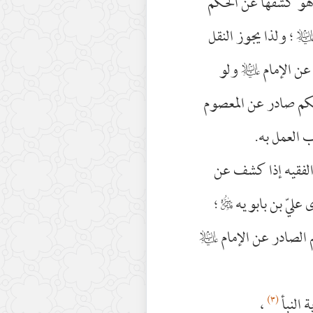
ات هو كشفها عن الحكم
يه‌السلام
؛ ولذا يجوز النقل
عن الإمام
عليه‌السلام
ولو
حكم صادر عن المعصوم
ب العمل به.
 الفقيه إذا كشف عن
 عليّ بن بابويه
قدس‌سره
؛
م الصادر عن الإمام
عليه‌السلام
(٣)
 النبأ
،