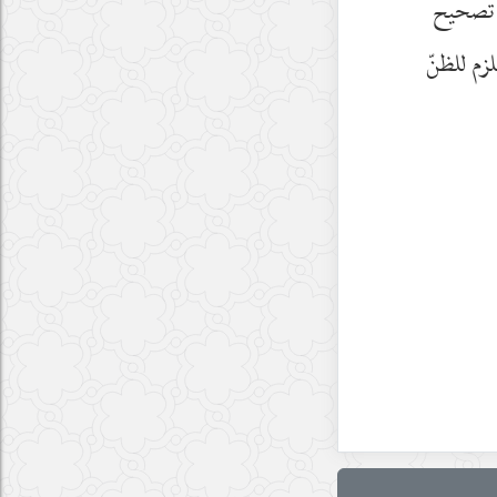
ى تصحيح
زم للظنّ