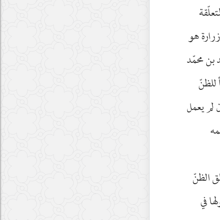
تعلّقة
زرارة هو
 بن محمّد
 للظنّ
ن لم يعمل
مه
ق الظنّ
ها في