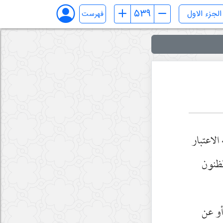
فهرست
الاعتبار
لظنون
أو عن