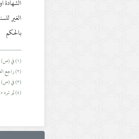
الشهادة أو
الغير للسن
بالحكم
________
(١) في (ص) : «لزمه القول بالاعتبار».
(٢) راجع الصفحة ١٧٣ ـ ١٧٤.
(٣) في (ص) زيادة : «الظنّ».
(٤) لم ترد «في» في (ت) و (ل).