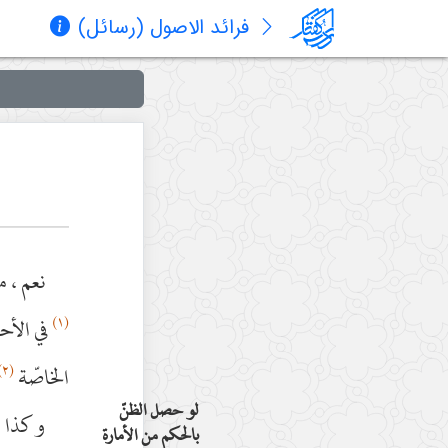
فرائد الاصول (رسائل)
نعم ، م
(١)
في الأح
(٢)
الخاصّة
لو حصل الظنّ
وكذا : 
بالحكم من الأمارة