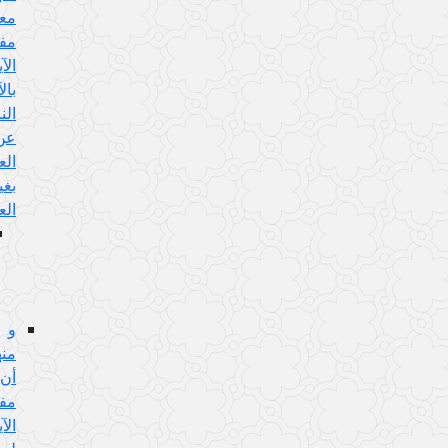
معارضة
مفهوم
الآية
بالآيات
الناهية
عن
العمل
بغير
العلم،
الجواب
عن
هذا
الإيراد:
و
منها:
أن
مفهوم
الآية