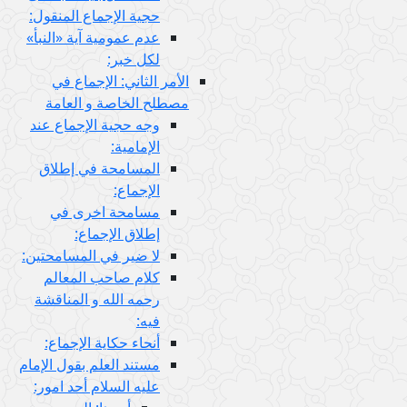
حجية الإجماع المنقول:
عدم عمومية آية «النبأ»
لكل خبر:
الأمر الثاني: الإجماع في
مصطلح الخاصة و العامة
وجه حجية الإجماع عند
الإمامية:
المسامحة في إطلاق
الإجماع:
مسامحة اخرى في
إطلاق الإجماع:
لا ضير في المسامحتين:
كلام صاحب المعالم
رحمه الله و المناقشة
فيه:
أنحاء حكاية الإجماع:
مستند العلم بقول الإمام
عليه السلام أحد امور: