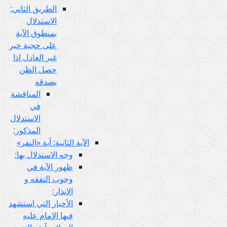
الطريق الثاني:
الاستدلال
بمنطوق الآية
على حجية خبر
غير العادل إذا
حصل الظن
بصدقه
المناقشة
في
الاستدلال
المذكور:
الآية الثانية: آية «النفر»
وجه الاستدلال بها:
ظهور الآية في
وجوب التفقه و
الإنذار:
الأخبار التي استشهد
فيها الإمام عليه