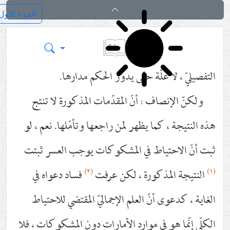
ائد الاصول (رسائل)
٥١٠
لا علّة حتّى يدور الحكم مدارها.
إنصاف : أنّ المقدّمات المذكورة لا تنتج
، كما يظهر لمن راجعها وتأمّلها. نعم ، لو
احتياط في المشكوكات يوجب العسر ثبتت
(٢)
المذكورة ، لكن عرفت
فساد دعواه في
وى أنّ العلم الإجماليّ المقتضي للاحتياط
ا هو في موارد الأمارات دون المشكوكات ، فلا