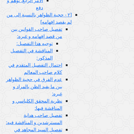
الامر الرابع: توهم و
دفع
[٢ - حجية الظواهر بالنسبة إلى من
لم يقصد إفهامه‏]
تفصيل صاحب القوانين بين
من قصد إفهامه و غيره:
توجيه هذا التفصيل:
المناقشة في التفصيل
المذكور:
احتمال التفصيل المتقدم في
كلام صاحب المعالم
عدم الفرق في حجية الظواهر
بين ما يفيد الظن بالمراد و
غيره:
نظرية المحقق الكلباسي و
المناقشة فيها:
تفصيل صاحب هداية
المسترشدين و المناقشة فيه:
تفصيل السيد المجاهد في