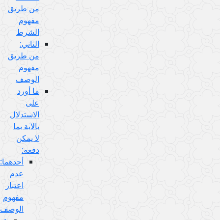
من طريق
مفهوم
الشرط
الثاني:
من طريق
مفهوم
الوصف
ما أورد
على
الاستدلال
بالآية بما
لا يمكن
دفعه:
أحدهما:
عدم
اعتبار
مفهوم
الوصف