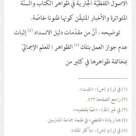
ظيّة الجارية في ظواهر الكتاب والسنّة
لأخبار المتيقّن كونها ظنونا خاصّة.
(٤)
 أنّ من مقدّمات دليل الانسداد
إثبات
(٥)
لعمل بتلك
الظواهر ؛ للعلم الإجماليّ
هرها في كثير من
_________