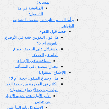
المسألة:
المناقشة في هذا
التفصيل:
و أما القسم الثاني: ما يستعمل لتشخيص
الظواهر
حجية قول اللغوى
هل قول اللغويين حجة في الأوضاع
اللغوية، أم لا؟
الاستدلال على الحجية بإجماع
العلماء و العقلاء:
المناقشة في الإجماع:
مختار المصنف في المسألة:
[الإجماع المنقول‏]
هل الإجماع المنقول حجة، أم لا؟
الكلام في الملازمة بين حجية الخبر
الواحد و حجية الإجماع المنقول:
الأمر الأول: عدم حجية الإخبار
عن حدس
الاستدلال بآية النبأ على