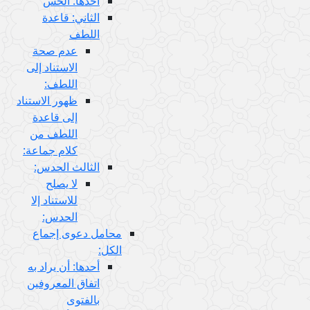
أحدها: الحس
الثاني: قاعدة
اللطف
عدم صحة
الاستناد إلى
اللطف:
ظهور الاستناد
إلى قاعدة
اللطف من
كلام جماعة:
الثالث الحدس:
لا يصلح
للاستناد إلا
الحدس:
محامل دعوى إجماع
الكل:
أحدها: أن يراد به
اتفاق المعروفين
بالفتوى