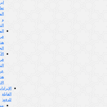
إيراد
تعارض
المفهوم
و
التعليل:
المناقشة
في
هذا
الجواب:
الأولى
في
التخلص
عن
هذا
الإيراد:
الإيرادات
القابلة
للدفع:
منها: