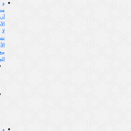
و
منها:
أن
الآية
لا
تشمل
الأخبار
مع
الواسطة
الجواب
عن
هذا
الإيراد:
إشكال
تقدم
الحكم
على
الموضوع:
و