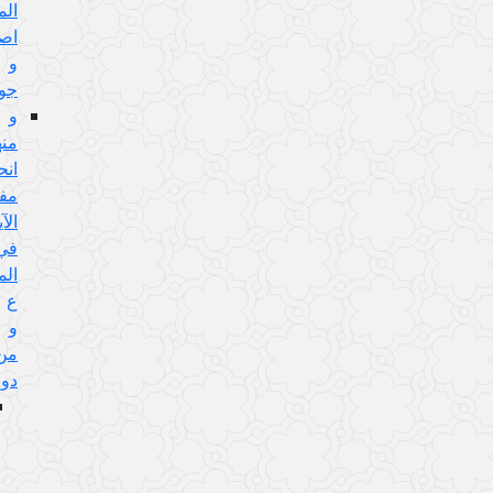
المسألة
اصولية
و
جوابه
و
منها:
انحصار
مفهوم
الآية
في
المعصوم
ع
و
من
دونه
الجواب
عن
هذا
الإيراد: