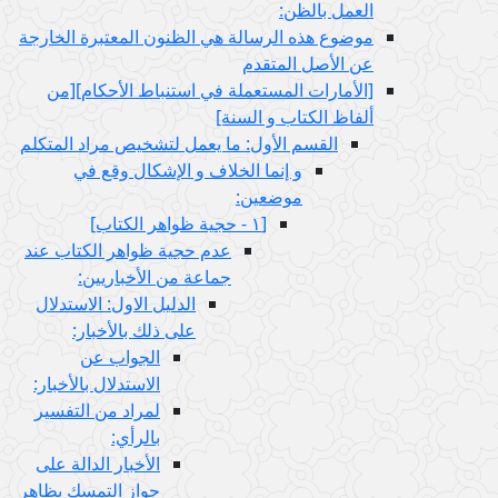
العمل بالظن:
موضوع هذه الرسالة هي الظنون المعتبرة الخارجة
عن الأصل المتقدم
[الأمارات المستعملة في استنباط الأحكام‏][من
ألفاظ الكتاب و السنة]
القسم الأول: ما يعمل لتشخيص مراد المتكلم
و إنما الخلاف و الإشكال وقع في
موضعين:
[١ - حجية ظواهر الكتاب‏]
عدم حجية ظواهر الكتاب عند
جماعة من الأخباريين:
الدليل الاول: الاستدلال
على ذلك بالأخبار:
الجواب عن
الاستدلال بالأخبار:
لمراد من التفسير
بالرأي:
الأخبار الدالة على
جواز التمسك بظاهر