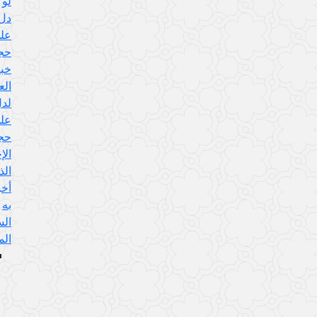
لو
دل
على
حجية
خبر
العادل
لدل
على
حجية
الإجماع
الذي
أخبر
به
السيد
المرتضى
الجواب
عن
هذا
الإيراد: