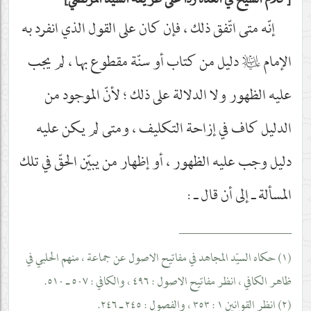
كلام الشيخ في العدّة ردّا على طريقة السيّد المرتضي
إنّه متى اتّفق ذلك ، فإن كان على القول الذي انفرد به
الإمام
عليه‌السلام
دليل من كتاب أو سنّة مقطوع بها ، لم يجب
عليه الظهور ولا الدلالة على ذلك ؛ لأنّ الموجود من
الدليل كاف في إزاحة التكليف ، ومتى لم يكن عليه
دليل وجب عليه الظهور ، أو إظهار من يبيّن الحقّ في تلك
المسألة ـ إلى أن قال ـ :
__________________
(١) حكاه السيّد المجاهد في مفاتيح الاصول عن جماعة ، منهم الحلبي في
ظاهر الكافي ، انظر مفاتيح الاصول : ٤٩٦ ، والكافي : ٥٠٧ ـ ٥١٠.
(٢) انظر القوانين ١ : ٣٥٣ ، والفصول : ٢٤٥ ـ ٢٤٦.