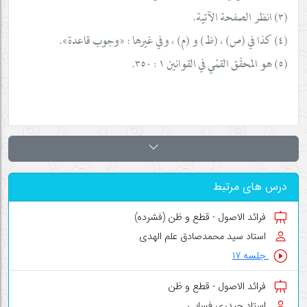
(٣) انظر الصفحة الآتية.
(٤) كذا في (ص) ، (ظ) و (م) ، وفي غيرها : «وجوب قاعدة».
(٥) هو المحقّق القمّي في القوانين ١ : ٣٥٠.
درس های مرتبط
فرائد الاصول - قطع و ظن (فشرده)
استاد سید محمدصادق علم الهدی
جلسه ۱۷
فرائد الاصول - قطع و ظن
استاد حیدری فسایی