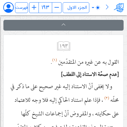
فرائد الاصول (رسائل)
فهرست
١٩٣
(١)
القول به عن غيره من المتقدّمين
.
عدم صحّة الاستناد إلى اللطف
ولا يخفى أنّ الاستناد إليه غير صحيح على ما ذكر في
(٢)
محلّه
، فإذا علم استناد الحاكي إليه فلا وجه للاعتماد
على حكايته ، والمفروض أنّ إجماعات الشيخ كلّها