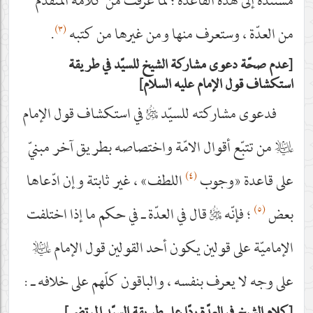
مستندة إلى هذه القاعدة ؛ لما عرفت من كلامه المتقدّم
(٣)
من العدّة ، وستعرف منها ومن غيرها من كتبه
.
عدم صحّة دعوى مشاركة الشيخ للسيّد في طريقة
استكشاف قول الإمام عليه السلام
فدعوى مشاركته للسيّد
قدس‌سره
في استكشاف قول الإمام
عليه‌السلام
من تتبّع أقوال الامّة واختصاصه بطريق آخر مبنيّ
(٤)
على قاعدة «وجوب
اللطف» ، غير ثابتة وإن ادّعاها
(٥)
بعض
؛ فإنّه
قدس‌سره
قال في العدّة ـ في حكم ما إذا اختلفت
الإماميّة على قولين يكون أحد القولين قول الإمام
عليه‌السلام
على وجه لا يعرف بنفسه ، والباقون كلّهم على خلافه ـ :