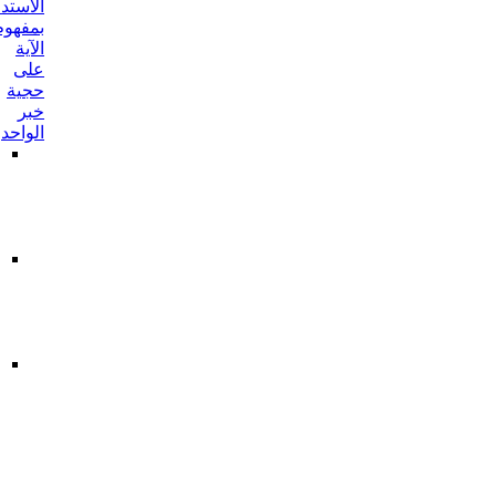
الاستدلال
بمفهوم
الآية
على
حجية
خبر
الواحد
أحدهما:
من
طريق
مفهوم
الشرط
الثاني:
من
طريق
مفهوم
الوصف
ما
أورد
على
الاستدلال
بالآية
بما
لا