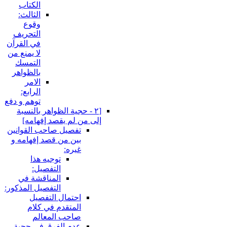
الكتاب
الثالث:
وقوع
التحريف
في القرآن
لا يمنع من
التمسك
بالظواهر
الامر
الرابع:
توهم و دفع
[٢ - حجية الظواهر بالنسبة
إلى من لم يقصد إفهامه‏]
تفصيل صاحب القوانين
بين من قصد إفهامه و
غيره:
توجيه هذا
التفصيل:
المناقشة في
التفصيل المذكور:
احتمال التفصيل
المتقدم في كلام
صاحب المعالم
عدم الفرق في حجية