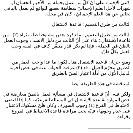
ل بجملة من الأخبار الحسان أو
قة بعضها للواقع لم يعمل بالباقي
ن في محلّه.
لاشتغال
ه بعض مشايخنا طاب ثراه
(٢)
، من
ثابت من دليل الانسداد وجوب العمل
قدر متيقّن كاف في الفقه وجب
 لكون ما عدا واجب العمل من
 الجواب عنه في بعض أجوبة
 بالطريق.
ي مسألة العمل بالظنّ معارضة في
لمسألة الفرعيّة ، كما إذا اقتضى
ة ، وكان ظنّ مشكوك الاعتبار
اة قاعدة الاحتياط في الفروع