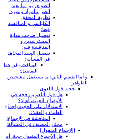
الظواهر بين ما يفيد
الظن بالمراد و غيره:
نظرية المحقق
الكلباسي و المناقشة
فيها:
تفصيل صاحب هداية
المسترشدين و
المناقشة فيه:
تفصيل السيد المجاهد
في المسألة:
المناقشة في هذا
التفصيل:
قسم الثاني: ما يستعمل لتشخيص
ية قول اللغوى
هل قول اللغويين حجة في
الأوضاع اللغوية، أم لا؟
الاستدلال على الحجية بإجماع
العلماء و العقلاء:
المناقشة في الإجماع:
مختار المصنف في المسألة:
لإجماع المنقول‏]
هل الإجماع المنقول حجة، أم