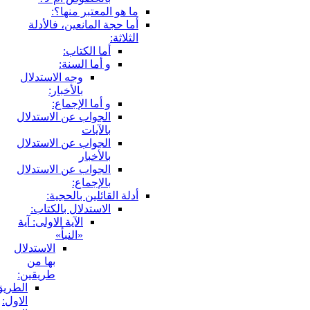
ما هو المعتبر منها؟:
أما حجة المانعين، فالأدلة
الثلاثة:
أما الكتاب:
و أما السنة:
وجه الاستدلال
بالأخبار:
و أما الإجماع:
الجواب عن الاستدلال
بالآيات
الجواب عن الاستدلال
بالأخبار
الجواب عن الاستدلال
بالإجماع:
أدلة القائلين بالحجية:
الاستدلال بالكتاب:
الآية الاولى: آية
«النبأ»
الاستدلال
بها من
طريقين:
الطريق
الاول: