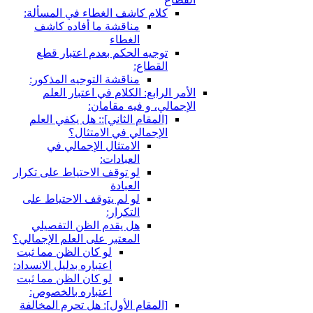
ام كاشف الغطاء في المسألة:
مناقشة ما أفاده كاشف
الغطاء
جيه الحكم بعدم اعتبار قطع
قطاع:
مناقشة التوجيه المذكور:
ابع: الكلام في اعتبار العلم
، و فيه مقامان:
لمقام الثاني‏]:: هل يكفي العلم
إجمالي في الامتثال؟
الامتثال الإجمالي في
العبادات:
لو توقف الاحتياط على تكرار
العبادة
لو لم يتوقف الاحتياط على
التكرار:
هل يقدم الظن التفصيلي
المعتبر على العلم الإجمالي؟
لو كان الظن مما ثبت
اعتباره بدليل الانسداد:
لو كان الظن مما ثبت
اعتباره بالخصوص:
لمقام الأول‏]: هل تحرم المخالفة