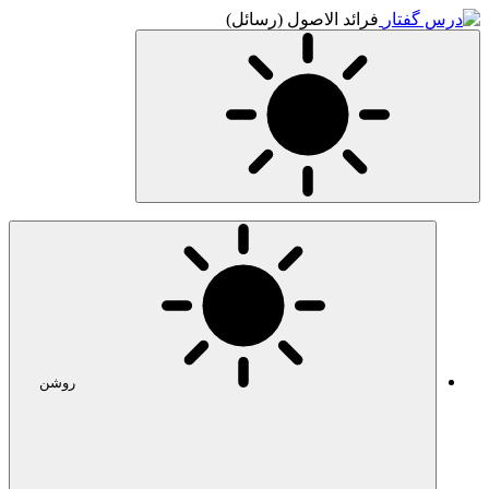
ئل)
روشن