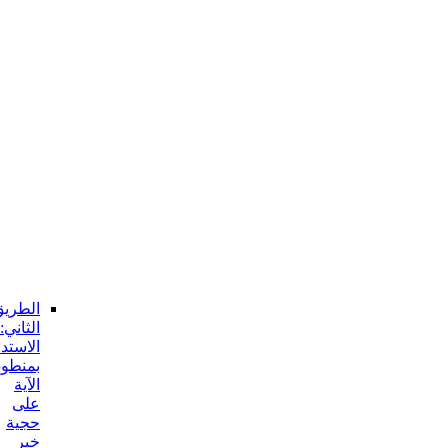
جوابه
و
منها:
انحصار
مفهوم
الآية
في
المعصوم
ع
و
من
دونه
الجواب
عن
هذا
الإيراد:
الطريق
الثاني:
الاستدلال
بمنطوق
الآية
على
حجية
خبر