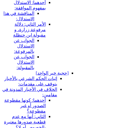
أحدهما: الاستدلال
بمفهوم الموافقة:
المناقشة في هذا
الاستدلال:
الأمر الثاني: دلالة
مرفوعة زرارة، و
مقبولة ابن حنظلة
الجواب عن
الاستدلال
بالمرفوعة:
الجواب عن
الاستدلال
بالمقبولة:
جية خبر الواحد]
إثبات الحكم الشرعي بالأخبار
يتوقف على مقدمات:
الخلاف في الأخبار المدونة في
مقامين:
أحدهما: كونها مقطوعة
الصدور أو غير
مقطوعة؟
الثاني: أنها مع عدم
قطعية صدورها معتبرة
بالخصوص أم لا؟