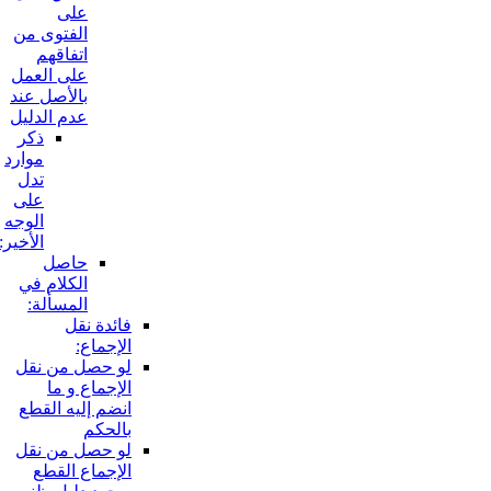
على
الفتوى من
اتفاقهم
على العمل
بالأصل عند
عدم الدليل
ذكر
موارد
تدل
على
الوجه
الأخير:
حاصل
الكلام في
المسألة:
فائدة نقل
الإجماع:
لو حصل من نقل
الإجماع و ما
انضم إليه القطع
بالحكم
لو حصل من نقل
الإجماع القطع