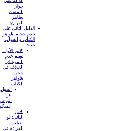
الدالة على
جواز
التمسك
بظاهر
القرآن:
الدليل الثاني على
عدم حجية ظواهر
الكتاب و الجواب
عنه:
الأمر الأول:
توهم عدم
الثمرة في
الخلاف في
حجية
ظواهر
الكتاب
الجواب
عن
التوهم
المذكور:
الامر
الثاني: لو
اختلفت
القراءة في