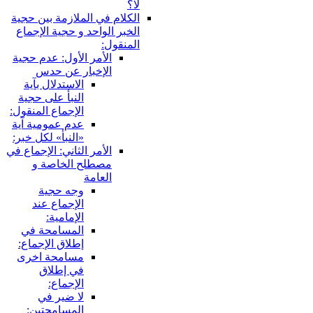
لا؟
الكلام في الملازمة بين حجية
الخبر الواحد و حجية الإجماع
المنقول:
الأمر الأول: عدم حجية
الإخبار عن حدس
الاستدلال بآية
النبأ على حجية
الإجماع المنقول:
عدم عمومية آية
«النبأ» لكل خبر:
الأمر الثاني: الإجماع في
مصطلح الخاصة و
العامة
وجه حجية
الإجماع عند
الإمامية:
المسامحة في
إطلاق الإجماع:
مسامحة اخرى
في إطلاق
الإجماع:
لا ضير في
المسامحتين: