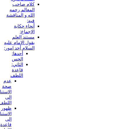
كلام صاحب
المعالم رحمه
الله و المناقشة
فيه:
أنحاء حكاية
الإجماع:
مستند العلم
بقول الإمام عليه
السلام أحد امور:
أحدها:
الحس
الثاني:
قاعدة
اللطف
عدم
صحة
الاستناد
إلى
اللطف:
ظهور
الاستناد
إلى
قاعدة