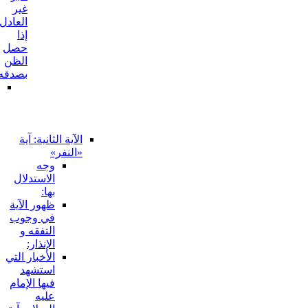
غير
العادل
إذا
حصل
الظن
بصدقه
المناقشة
في
الاستدلال
المذكور:
الآية الثانية: آية
«النفر»
وجه
الاستدلال
بها:
ظهور الآية
في وجوب
التفقه و
الإنذار:
الأخبار التي
استشهد
فيها الإمام
عليه