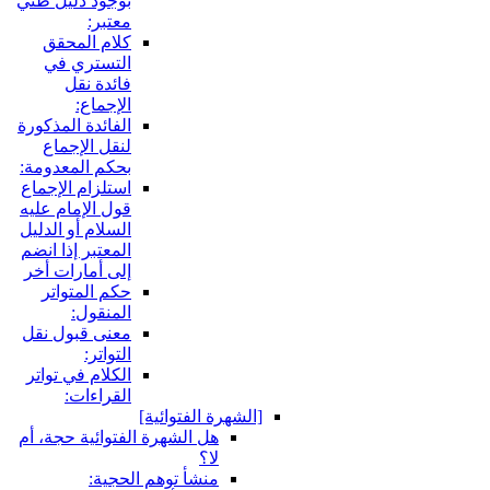
بوجود دليل ظني
معتبر:
كلام المحقق
التستري في
فائدة نقل
الإجماع:
الفائدة المذكورة
لنقل الإجماع
بحكم المعدومة:
استلزام الإجماع
قول الإمام عليه
السلام أو الدليل
المعتبر إذا انضم
إلى أمارات أخر
حكم المتواتر
المنقول:
معنى قبول نقل
التواتر:
الكلام في تواتر
القراءات:
لشهرة الفتوائية]
هل الشهرة الفتوائية حجة، أم
لا؟
منشأ توهم الحجية: