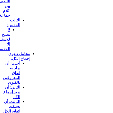
اللطف
من
كلام
جماعة:
الثالث
الحدس:
لا
يصلح
للاستناد
إلا
الحدس:
محامل دعوى
إجماع الكل:
أحدها: أن
يراد به
اتفاق
المعروفين
بالفتوى
الثاني: أن
يريد إجماع
الكل
الثالث: أن
يستفيد
اتفاق الكل