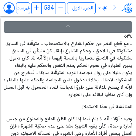
فرائد الاصول (رسائل)
فهرست
٥٣٤
ـ مع قطع النظر عن حكم الشارع بالاستصحاب ـ متيقّنة في السابق
مشكوكة في اللاحق ، وحكم الشارع بإبقاء كلّ متيقّن في السابق
مشكوك في اللاحق متساويا بالنسبة إليهما ؛ إلاّ أنّه لمّا كان دخول
يقين الطهارة في عموم الحكم بعدم النقض والحكم عليه بالبقاء
يكون دليلا على زوال نجاسة الثوب المتيقّنة سابقا ، فيخرج عن
المشكوك لاحقا ، بخلاف دخول يقين النجاسة والحكم عليها بالبقاء ؛
فإنّه لا يصلح للدلالة على طروّ النجاسة للماء المغسول به قبل الغسل
وإن كان منافيا لبقائه على الطهارة.
المناقشة في هذا الاستدلال
وفيه : أوّلا : أنّه لا يتمّ فيما إذا كان الظنّ المانع والممنوع من جنس
أمارة واحدة ، كأن يقوم الشهرة مثلا على عدم حجّيّة الشهرة ؛ فإنّ
العمل ببعض أفراد الأمارة وهي الشهرة في المسألة الاصوليّة دون