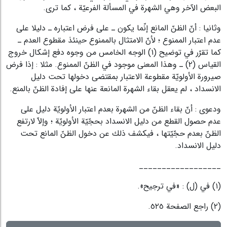
البعض الآخر وهي الشهرة في المسألة الفرعيّة ، كما ترى.
وثانيا : أنّ الظنّ المانع إنّما يكون ـ على فرض اعتباره ـ دليلا على
عدم اعتبار الممنوع ؛ لأنّ الامتثال بالممنوع حينئذ مقطوع العدم ـ
كما تقرّر في توضيح
(١)
الوجه الخامس من وجوه دفع إشكال خروج
القياس
(٢)
ـ وهذا المعنى موجود في الظنّ الممنوع. مثلا : إذا فرض
صيرورة الأولويّة مقطوعة الاعتبار بمقتضى دخولها تحت دليل
الانسداد ، لم يعقل بقاء الشهرة المانعة عنها على إفادة الظنّ بالمنع.
ودعوى : أنّ بقاء الظنّ من الشهرة بعدم اعتبار الأولويّة دليل على
عدم حصول القطع من دليل الانسداد بحجّيّة الأولويّة ؛ وإلاّ لارتفع
الظنّ بعدم حجّيّتها ، فيكشف ذلك عن دخول الظنّ المانع تحت
دليل الانسداد.
__________________
(١) في (ل) : «في ترجيح».
(٢) راجع الصفحة ٥٢٥.