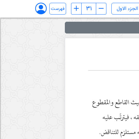
فهرست
حيث القاطع والمقطوع
ه ، فيترتّب عليه
ه مستلزم للتناقض.