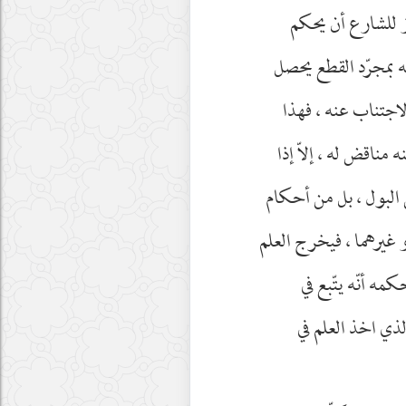
ز للشارع أن يحكم
 بمجرّد القطع يحصل
اجتناب عنه ، فهذا
ناقض له ، إلاّ إذا
بول ، بل من أحكام
غيرهما ، فيخرج العلم
ه أنّه يتّبع في
لذي اخذ العلم في