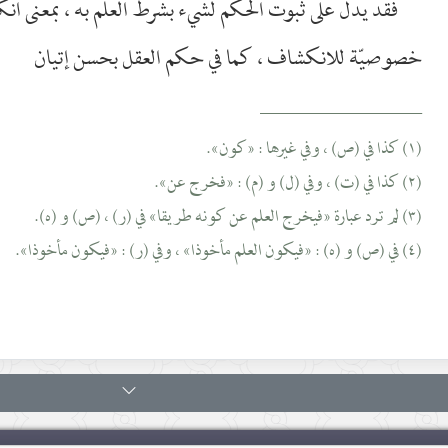
فقد يدلّ على ثبوت الحكم لشيء بشرط العلم به ، بمعنى ا
خصوصيّة للانكشاف ، كما في حكم العقل بحسن إتيان
__________________
(١) كذا في (ص) ، وفي غيرها : «كون».
(٢) كذا في (ت) ، وفي (ل) و (م) : «فخرج عن».
(٣) لم ترد عبارة «فيخرج العلم عن كونه طريقا» في (ر) ، (ص) و (ه).
(٤) في (ص) و (ه) : «فيكون العلم مأخوذا» ، وفي (ر) : «فيكون مأخوذا».