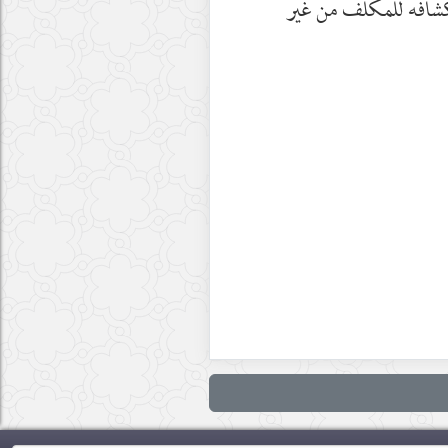
نكشافه للمكلّف من غير