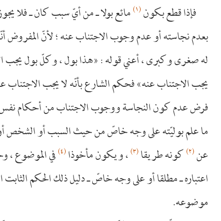
(١)
فإذا قطع بكون
مائع بولا ـ من أيّ سبب كان ـ فلا يجو
بعدم نجاسته أو عدم وجوب الاجتناب عنه ؛ لأنّ المفروض أنّه
له صغرى وكبرى ، أعني قوله : «هذا بول ، وكلّ بول يجب ال
يجب الاجتناب عنه» فحكم الشارع بأنّه لا يجب الاجتناب عنه م
فرض عدم كون النجاسة ووجوب الاجتناب من أحكام نفس ال
ما علم بوليّته على وجه خاصّ من حيث السبب أو الشخص أو 
(٤)
(٣)
(٢)
عن
كونه طريقا
، ويكون مأخوذا
في الموضوع ، وحكم
اعتباره ـ مطلقا أو على وجه خاصّ ـ دليل ذلك الحكم الثابت ا
موضوعه.