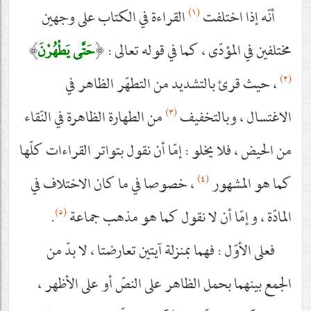
(١)
أنّه إذا اختلفت
القراءة في الكتاب على وجهين
مختلفين في المؤدّى ، كما في قوله تعالى :
﴿
﴾
حَتَّى يَطْهُرْنَ
(٢)
، حيث قرئ بالتشديد من التطهّر الظاهر في
(٣)
الاغتسال ، وبالتخفيف
من الطهارة الظاهرة في النّقاء
من الحيض ، فلا يخلو : إمّا أن نقول بتواتر القراءات كلّها
(٤)
كما هو المشهور
، خصوصا في ما كان الاختلاف في
(٥)
المادّة ، وإمّا أن لا نقول كما هو مذهب جماعة
.
فعلى الأوّل : فهما بمنزلة آيتين تعارضتا ، لا بدّ من
الجمع بينهما بحمل الظاهر على النصّ أو على الأظهر ،