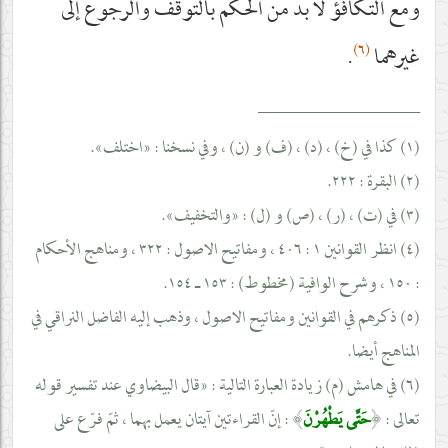
ومع التكافؤ لا بدّ من الحكم بالتوقّف والرجوع إلى
(٦)
غيرهما
.
__________________
(١) كذا في (خ) ، (د) ، (ف) و (ن) ، وفي نسخنا : «اختلف».
(٢) البقرة : ٢٢٢.
(٣) في (ت) ، (ر) ، (ص) و (ل) : «والتخفيف».
(٤) انظر القوانين ١ : ٤٠٦ ، ومفاتيح الاصول : ٣٢٢ ، ومناهج الأحكام
: ١٥٠ ، وشرح الوافية (مخطوط) : ١٥٣ ـ ١٥٤.
(٥) ذكرهم في القوانين ومفاتيح الاصول ، وذهب إليه الفاضل النراقي في
المناهج أيضا.
(٦) في هامش (م) زيادة العبارة التالية : «قال البيضاوي عند تفسير قوله
تعالى :
﴿
حَتَّى يَطْهُرْنَ
﴾
: إنّ القراءتين آيتان يعمل بهما ، ثمّ فرّع على