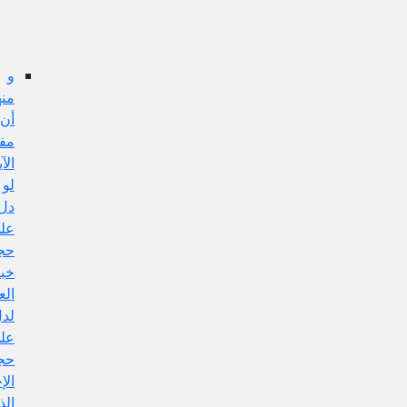
عن
هذا
الإيراد:
و
منها:
أن
مفهوم
الآية
لو
دل
على
حجية
خبر
العادل
لدل
على
حجية
الإجماع
الذي