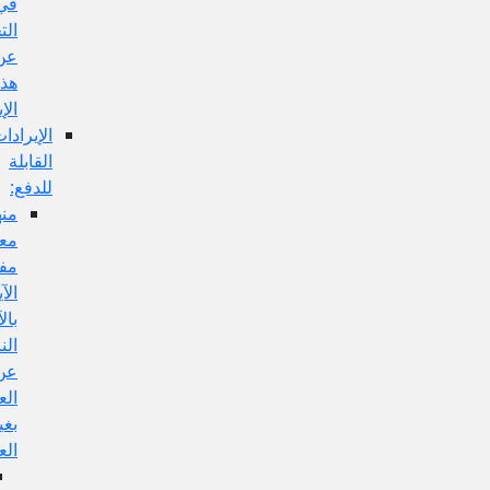
في
التخلص
عن
هذا
الإيراد:
الإيرادات
القابلة
للدفع:
منها:
معارضة
مفهوم
الآية
بالآيات
الناهية
عن
العمل
بغير
العلم،
الجواب