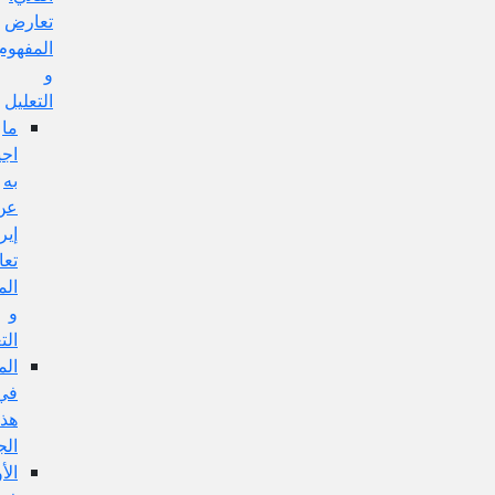
تعارض
المفهوم
و
التعليل
ما
اجيب
به
عن
إيراد
تعارض
المفهوم
و
التعليل:
المناقشة
في
هذا
الجواب:
الأولى