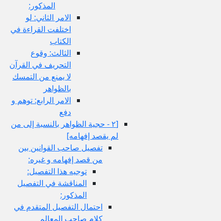
المذكور:
الامر الثاني: لو
اختلفت القراءة في
الكتاب
الثالث: وقوع
التحريف في القرآن
لا يمنع من التمسك
بالظواهر
الامر الرابع: توهم و
دفع
[٢ - حجية الظواهر بالنسبة إلى من
لم يقصد إفهامه‏]
تفصيل صاحب القوانين بين
من قصد إفهامه و غيره:
توجيه هذا التفصيل:
المناقشة في التفصيل
المذكور:
احتمال التفصيل المتقدم في
كلام صاحب المعالم