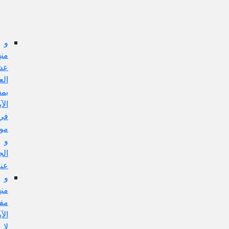
عن
هذا
الإيراد
و
منها:
عدم
العمل
بمفهوم
الآية
في
مورده،
و
الجواب
عنه
و
منها:
مفهوم
الآية
لا