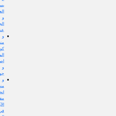
يستلزم
العمل
و
الجواب
عنه
و
منها:
كون
المسألة
اصولية
و
جوابه
و
منها:
انحصار
مفهوم
الآية
في