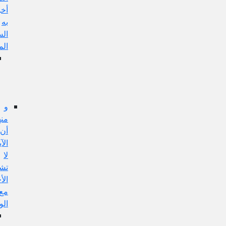
أخبر
به
السيد
المرتضى
الجواب
عن
هذا
الإيراد:
و
منها:
أن
الآية
لا
تشمل
الأخبار
مع
الواسطة
الجواب