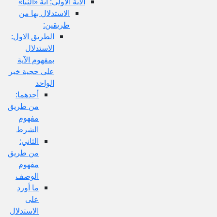
الآية الاولى: آية «النبأ»
الاستدلال بها من
طريقين:
الطريق الاول:
الاستدلال
بمفهوم الآية
على حجية خبر
الواحد
أحدهما:
من طريق
مفهوم
الشرط
الثاني:
من طريق
مفهوم
الوصف
ما أورد
على
الاستدلال