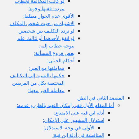
لو كانت المخالفة لخطاب
مردد، ففيها وجوه:
الأقوى عدم الجواز مطلقا:
الاشتباه من حيث شخص المكلف
لو تردد التكليف بين شخصين
لو اتفق لأحدهما أو لثالث علم
بتوجه خطاب إليه:
بعض فروع المسألة:
أحكام الخنثى:
معاملتها مع الغير:
حكمها بالنسبة إلى التكاليف
المختصة بكل من الفريقين
معاملة الغير معها:
ثاني في الظن
لمقام الأول ففي إمكان التعبد بالظن و عدمه:
أدلة ابن قبة على الامتناع:
استدلال المشهور على الإمكان:
الأولى في وجه الاستدلال:
المناقشة في أدلة ابن قبة: