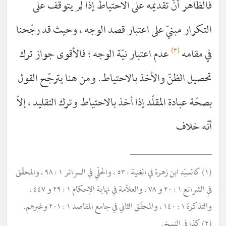
 تقديمه على الاحتياط إذا لم يتوقّف على
يّ على اعتبار قصد الوجه ، وحيث قد رجّحنا
عدم اعتبار نيّة الوجه ؛ فالأقوى جواز ترك
 والأخذ بالاحتياط. ومن هنا يترجّح القول
المقلّد إذا أخذ بالاحتياط وترك التقليد ، إلاّ
_________
(١) كالسيّد ابن زهرة في الغنية : ٥٣ ، والحلّي في السرائر ١ : ٩٨ ، والمحقّق
في الشرائع ١ : ٢٠ و ٧٨ ، والعلاّمة في نهاية الإحكام ١ : ٢٩ و ٤٤٧ ،