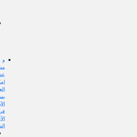
عن
هذا
الإيراد:
إشكال
تقدم
الحكم
على
الموضوع:
و
منها:
عدم
إمكان
العمل
بمفهوم
الآية
في
الأحكام
الشرعية
الجواب