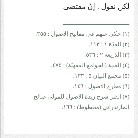
لكن نقول : إنّ مقتضى
__________________
(١) حكى عنهم في مفاتيح الاصول : ٣٥٥.
(٢) العدّة ١ : ١١٣.
(٣) الذريعة ٢ : ٥٣٦.
(٤) الغنية (الجوامع الفقهيّة) : ٤٧٥.
(٥) مجمع البيان ٥ : ١٣٣.
(٦) معارج الاصول : ١٤٦.
(٧) انظر شرح زبدة الاصول للمولى صالح
المازندراني (مخطوط) : ١٦٦.