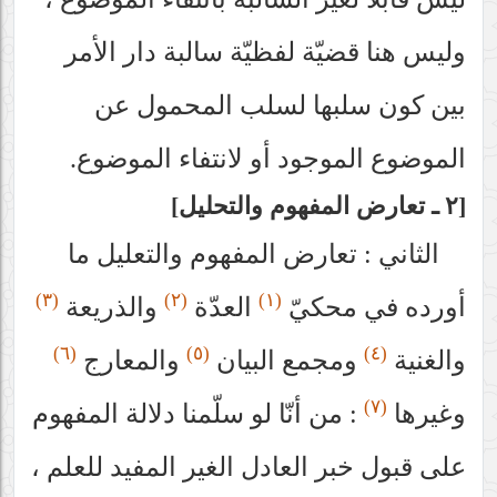
وليس هنا قضيّة لفظيّة سالبة دار الأمر
بين كون سلبها لسلب المحمول عن
الموضوع الموجود أو لانتفاء الموضوع.
٢ ـ تعارض المفهوم والتحليل
الثاني : تعارض المفهوم والتعليل ما
(٣)
(٢)
(١)
أورده في محكيّ
العدّة
والذريعة
(٦)
(٥)
(٤)
والغنية
ومجمع البيان
والمعارج
(٧)
وغيرها
: من أنّا لو سلّمنا دلالة المفهوم
على قبول خبر العادل الغير المفيد للعلم ،