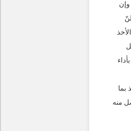
وإن
نّ
لأخذ
ل
أداء
 بما
صل منه