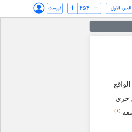
فهرست
الواقع
ق جرى
(١)
معه