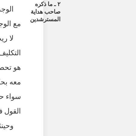
٢ ـ ما ذكره
الوجه
صاحب هداية
المسترشدين
مع الوج
لا ري
التكليف 
هو تحصي
معه بحكم
سواء حص
القول في
وحينئ