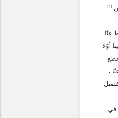
(٢)
ين
 عنّا
 أوّلا
قطع
ا ،
تفصيل
 في