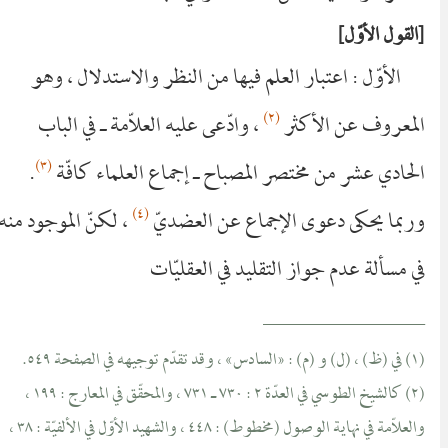
القول الأوّل
الأوّل : اعتبار العلم فيها من النظر والاستدلال ، وهو
(٢)
المعروف عن الأكثر
، وادّعى عليه العلاّمة ـ في الباب
(٣)
الحادي عشر من مختصر المصباح ـ إجماع العلماء كافّة
.
(٤)
وربما يحكى دعوى الإجماع عن العضديّ
، لكنّ الموجود منه
في مسألة عدم جواز التقليد في العقليّات
__________________
(١) في (ظ) ، (ل) و (م) : «السادس» ، وقد تقدّم توجيهه في الصفحة ٥٤٩.
(٢) كالشيخ الطوسي في العدّة ٢ : ٧٣٠ ـ ٧٣١ ، والمحقّق في المعارج : ١٩٩ ،
والعلاّمة في نهاية الوصول (مخطوط) : ٤٤٨ ، والشهيد الأوّل في الألفيّة : ٣٨ ،