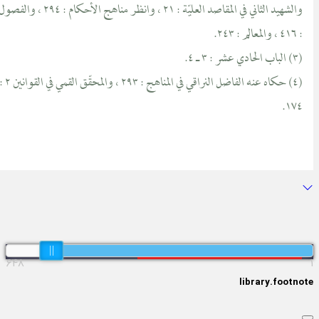
والشهيد الثاني في المقاصد العليّة : ٢١ ، وانظر مناهج الأحكام : ٢٩٤ ، والفصول
: ٤١٦ ، والمعالم : ٢٤٣.
(٣) الباب الحادي عشر : ٣ ـ ٤.
(٤) حكاه عنه الفاضل النراقي في المناهج : ٢٩٣ ، والمحقّق القمي في القوانين ٢ :
١٧٤.
۶۴۸
library.footn