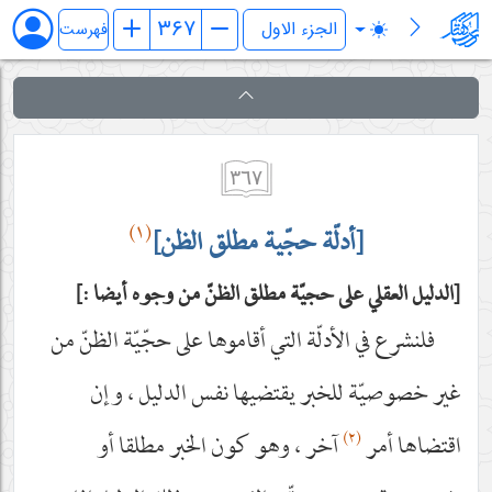
فرائد الاصول (رسائل)
فهرست
٣٦٧
(١)
[أدلّة حجّية مطلق الظن]
الدليل العقلي على حجيّة مطلق الظنّ من وجوه أيضا :
فلنشرع في الأدلّة التي أقاموها على حجّيّة الظنّ من
غير خصوصيّة للخبر يقتضيها نفس الدليل ، وإن
(٢)
اقتضاها أمر
آخر ، وهو كون الخبر مطلقا أو