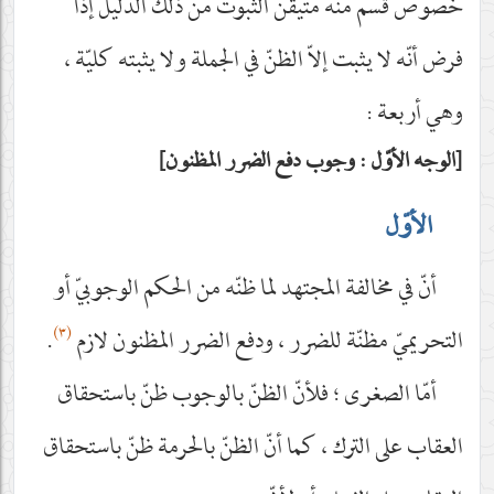
خصوص قسم منه متيقّن الثبوت من ذلك الدليل إذا
فرض أنّه لا يثبت إلاّ الظنّ في الجملة ولا يثبته كليّة ،
وهي أربعة :
الوجه الأوّل : وجوب دفع الضرر المظنون
الأوّل
أنّ في مخالفة المجتهد لما ظنّه من الحكم الوجوبيّ أو
(٣)
التحريميّ مظنّة للضرر ، ودفع الضرر المظنون لازم
.
أمّا الصغرى ؛ فلأنّ الظنّ بالوجوب ظنّ باستحقاق
العقاب على الترك ، كما أنّ الظنّ بالحرمة ظنّ باستحقاق