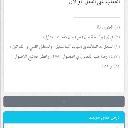
العقاب على الفعل. أو لأنّ
__________________
(١) العنوان منّا.
(٢) في (ر) ونسخة بدل (ص) بدل «أمر» : «دليل».
(٣) استدلّ به العلاّمة في النهاية كما سيأتي ، والمحقّق القمي في القوانين ١
: ٤٤٧ ، وصاحب الفصول في الفصول : ٢٧٨ ، وانظر مفاتيح الاصول :
٤٨٤ و ٤٨٥.
درس های مرتبط