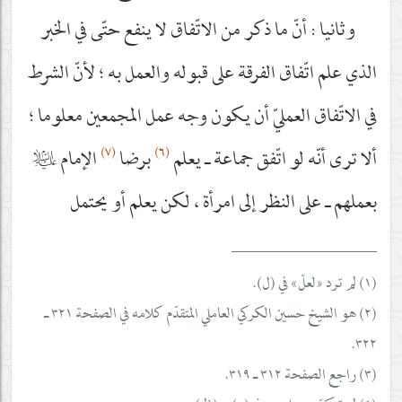
وثانيا : أنّ ما ذكر من الاتّفاق لا ينفع حتّى في الخبر
الذي علم اتّفاق الفرقة على قبوله والعمل به ؛ لأنّ الشرط
في الاتّفاق العمليّ أن يكون وجه عمل المجمعين معلوما ؛
(٧)
(٦)
ألا ترى أنّه لو اتّفق جماعة ـ يعلم
برضا
الإمام
عليه‌السلام
بعملهم ـ على النظر إلى امرأة ، لكن يعلم أو يحتمل
__________________
(١) لم ترد «لعلّ» في (ل).
(٢) هو الشيخ حسين الكركي العاملي المتقدّم كلامه في الصفحة ٣٢١ ـ
٣٢٢.
(٣) راجع الصفحة ٣١٢ ـ ٣١٩.