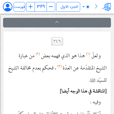
فرائد الاصول (رسائل)
فهرست
٣٤٩
(٢)
(١)
ولعلّ
هذا هو الذي فهمه بعض
من عبارة
(٣)
الشيخ المتقدّمة عن العدّة
، فحكم بعدم مخالفة الشيخ
للسيّد
قدس‌سرهما
.
المناقشة في هذا الوجه أيضا
وفيه :