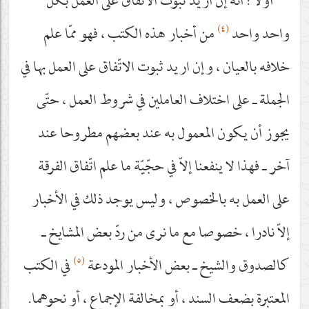
أوّلا : أنّه إن اريد ثبوت الاتّفاق على العمل بكلّ
(٤)
واحد واحد
من أخبار هذه الكتب ، فهو ممّا علم
خلافه بالعيان ، وإن اريد ثبوت الاتّفاق على العمل بها في
الجملة ـ على اختلاف العاملين في شروط العمل ، حتّى
يجوز أن يكون المعمول به عند بعضهم مطروحا عند
آخر ـ فهذا لا ينفعنا إلاّ في حجّيّة ما علم اتّفاق الفرقة
على العمل به بالخصوص ، وليس يوجد ذلك في الأخبار
إلاّ نادرا ، خصوصا مع ما نرى من ردّ بعض المشايخ ـ
(٥)
كالصدوق والشيخ ـ بعض الأخبار المودعة
في الكتب
المعتبرة بضعف السند ، أو بمخالفة الإجماع ، أو نحوهما.