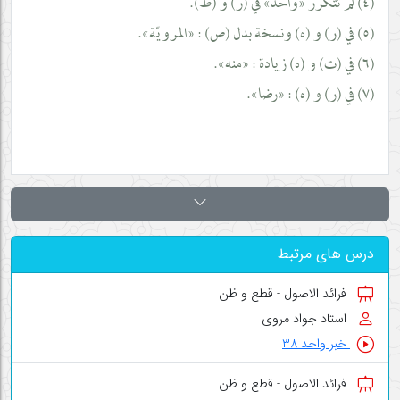
(٤) لم تتكرّر «واحد» في (ر) و (ظ).
(٥) في (ر) و (ه) ونسخة بدل (ص) : «المرويّة».
(٦) في (ت) و (ه) زيادة : «منه».
(٧) في (ر) و (ه) : «رضا».
درس های مرتبط
فرائد الاصول - قطع و ظن
استاد جواد مروی
خبر واحد ۳۸
فرائد الاصول - قطع و ظن