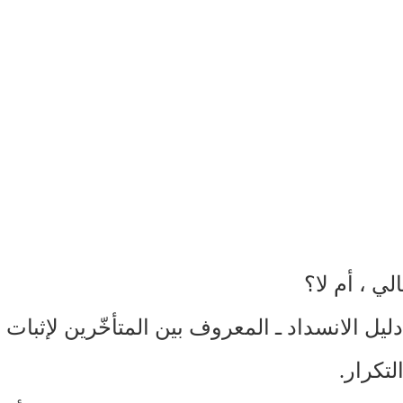
لي ، أم لا؟
دليل الانسداد ـ المعروف بين المتأخّرين لإثبات 
لتكرار.