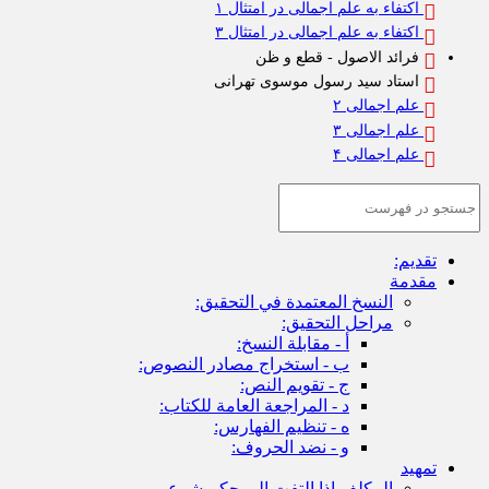
اکتفاء به علم اجمالی در امتثال ۱
اکتفاء به علم اجمالی در امتثال ۳
فرائد الاصول - قطع و ظن
استاد سید رسول موسوی تهرانی
علم اجمالی ۲
علم اجمالی ۳
علم اجمالی ۴
تقديم:
مقدمة
النسخ المعتمدة في التحقيق:
مراحل التحقيق:
أ - مقابلة النسخ:
ب - استخراج مصادر النصوص:
ج - تقويم النص:
د - المراجعة العامة للكتاب:
ه - تنظيم الفهارس:
و - نضد الحروف:
تمهيد
المكلف إذا التفت إلى حكم شرعي