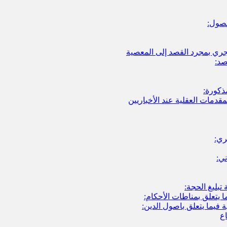
صول:
لتجري بمجرد القصد إلى المعصية
صد:
ذكورة:
قدمات العقلية عند الأخباريين
ري:
ني:
 تبليغ الحجة:
 يتعلق بمناطات الأحكام:
فيما يتعلق باصول الدين:
اع