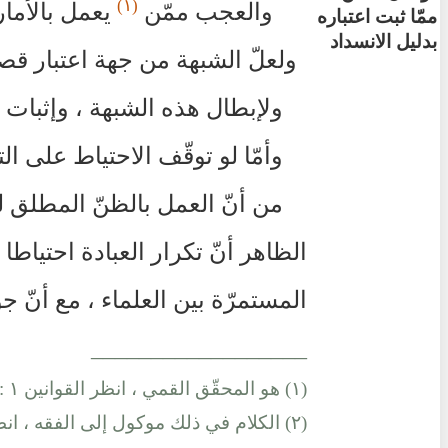
(١)
والعجب ممّن
يعمل بالأمار
ممّا ثبت اعتباره
بدليل الانسداد
ولعلّ الشبهة من جهة اعتبار قص
ولإبطال هذه الشبهة ، وإثبات 
وأمّا لو توقّف الاحتياط على ا
من أنّ العمل بالظنّ المطلق لم
الظاهر أنّ تكرار العبادة احتيا
المستمرّة بين العلماء ، مع أنّ ج
__________________
(١) هو المحقّق القمي ، انظر القوانين ١ : ٤٤٠ ، و ٢ : ١٤٤.
(٢) الكلام في ذلك موكول إلى الفقه ، انظر كتاب الطهارة للمؤلف ٢ : ٣٥.