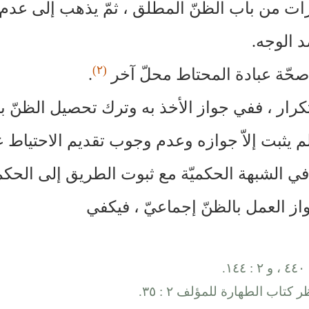
ات من باب الظنّ المطلق ، ثمّ يذهب إلى عدم صح
د الوجه.
(٢)
صحّة عبادة المحتاط محلّ آخر
.
لتكرار ، ففي جواز الأخذ به وترك تحصيل الظنّ بت
 يثبت إلاّ جوازه وعدم وجوب تقديم الاحتياط علي
طا في الشبهة الحكميّة مع ثبوت الطريق إلى الح
واز العمل بالظنّ إجماعيّ ، فيكفي