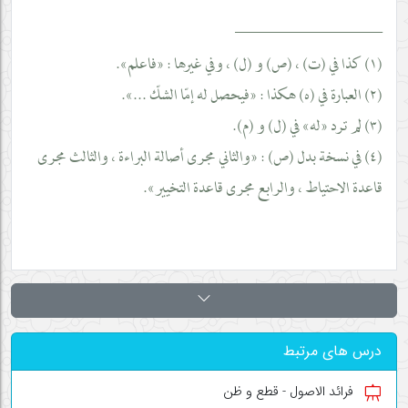
__________________
(١) كذا في (ت) ، (ص) و (ل) ، وفي غيرها : «فاعلم».
(٢) العبارة في (ه) هكذا : «فيحصل له إمّا الشكّ ...».
(٣) لم ترد «له» في (ل) و (م).
(٤) في نسخة بدل (ص) : «والثاني مجرى أصالة البراءة ، والثالث مجرى
قاعدة الاحتياط ، والرابع مجرى قاعدة التخيير».
درس های مرتبط
فرائد الاصول - قطع و ظن