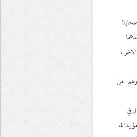
صحابنا
دهما
الآخر ،
رهم : من
ل في
ؤيّدا لما