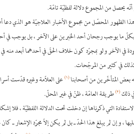
أنّه يحصل من المجموع دلالة لفظيّة تامّة.
هذا الظهور المحصّل من مجموع الأخبار العلاجيّة هو الذي دعا أ
 بكلّ ما يوجب رجحان أحد الخبرين على الآخر ، بل يوجب في أح
دة في الآخر ولو بمجرّد كون خلاف الحقّ في أحدهما أبعد منه في 
لك في كثير من المرجّحات.
(١)
ّه بعض المتأخّرين من أصحابنا
على العلاّمة وغيره قدّست أسرا
(٢)
ي ذلك
طريقة العامّة ، ظنّ في غير المحلّ.
 الاستفادة التي ذكرناها إن دخلت تحت الدلالة اللفظيّة ، فلا إشكا
يها ، وإن لم يبلغ هذا الحدّ ـ بل لم يكن إلاّ مجرّد الإشعار ـ كان م