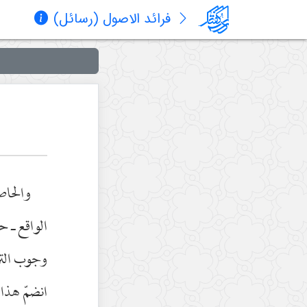
فرائد الاصول (رسائل)
والحاصل
الواقع ـ حت
وجوب الترج
انضمّ هذا 