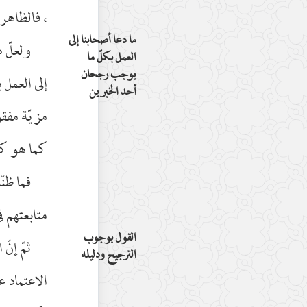
، فالظاهر 
ما دعا أصحابنا إلى
ولعلّ 
العمل بكلّ ما
يوجب رجحان
إلى العمل
أحد الخبرين
مزيّة مفقو
كما هو كذ
فما ظن
متابعتهم ف
القول بوجوب
ثمّ إنّ
الترجيح ودليله
الاعتماد عل