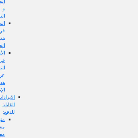
المفهوم
و
التعليل:
المناقشة
في
هذا
الجواب:
الأولى
في
التخلص
عن
هذا
الإيراد:
الإيرادات
القابلة
للدفع:
منها:
معارضة
مفهوم