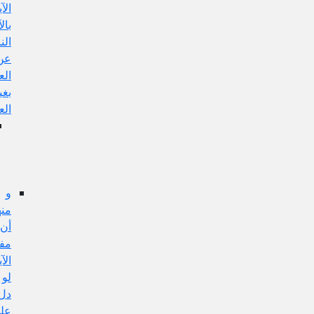
الآية
بالآيات
الناهية
عن
العمل
بغير
العلم،
الجواب
عن
هذا
الإيراد:
و
منها:
أن
مفهوم
الآية
لو
دل
على