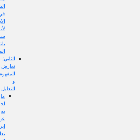
الشرط
في
الآية
لأنه
سالبة
بانتفاء
الموضوع:
الثاني:
تعارض
المفهوم
و
التعليل
ما
اجيب
به
عن
إيراد
تعارض