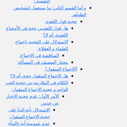
التفصيل:
و أما القسم الثاني: ما يستعمل لتشخيص
الظواهر
حجية قول اللغوى
هل قول اللغويين حجة في الأوضاع
اللغوية، أم لا؟
الاستدلال على الحجية بإجماع
العلماء و العقلاء:
المناقشة في الإجماع:
مختار المصنف في المسألة:
[الإجماع المنقول‏]
هل الإجماع المنقول حجة، أم لا؟
الكلام في الملازمة بين حجية الخبر
الواحد و حجية الإجماع المنقول:
الأمر الأول: عدم حجية الإخبار
عن حدس
الاستدلال بآية النبأ على
حجية الإجماع المنقول:
عدم عمومية آية «النبأ»