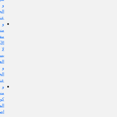
و
الجواب
عنه
و
منها:
مفهوم
الآية
لا
يستلزم
العمل
و
الجواب
عنه
و
منها:
كون
المسألة
اصولية