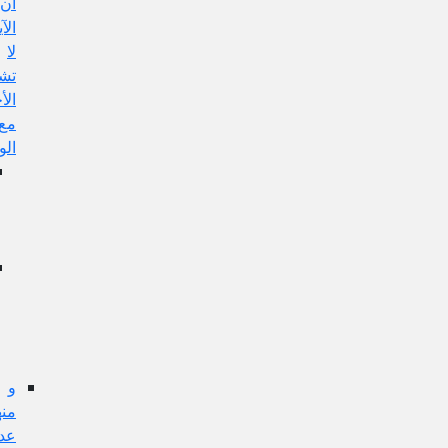
أن
الآية
لا
تشمل
الأخبار
مع
الواسطة
الجواب
عن
هذا
الإيراد:
إشكال
تقدم
الحكم
على
الموضوع:
و
منها:
عدم