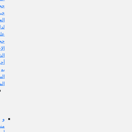
حجية
خبر
العادل
لدل
على
حجية
الإجماع
الذي
أخبر
به
السيد
المرتضى
الجواب
عن
هذا
الإيراد:
و
منها: