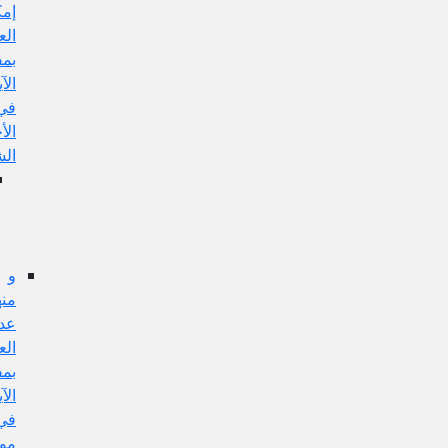
إمكان
العمل
بمفهوم
الآية
في
الأحكام
الشرعية
الجواب
عن
هذا
الإيراد
و
منها:
عدم
العمل
بمفهوم
الآية
في
مورده،