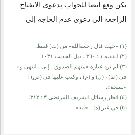
يكن وقع أيضا للجواب بدعوى الانفتاح
الراجعة إلى دعوى عدم الحاجة إلى
__________________
(١) «حيث قال
رحمه‌الله
» من (ت) فقط.
(٢) الفقيه ١ : ٣٦٠ ، ذيل الحديث ١٠٣١.
(٣) لم ترد عبارة «منهم الصدوق ـ إلى ـ انتهى و»
في (ظ) ، (ل) و (م) ، وكتب عليها في (ص) :
«نسخة».
(٤) انظر رسائل الشريف المرتضى ٣ : ٣١٢.
(٥) في غير (ه) : «فيه».