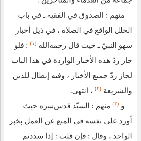
منهم : الصدوق في الفقيه ـ في باب
الخلل الواقع في الصلاة ، في ذيل أخبار
(١)
سهو النبيّ ـ حيث قال
رحمه‌الله
: فلو
جاز ردّ هذه الأخبار الواردة في هذا الباب
لجاز ردّ جميع الأخبار ، وفيه إبطال للدين
(٢)
والشريعة
، انتهى.
(٣)
و
منهم : السيّد
قدس‌سره
حيث
أورد على نفسه في المنع عن العمل بخبر
الواحد ، وقال : فإن قلت : إذا سددتم