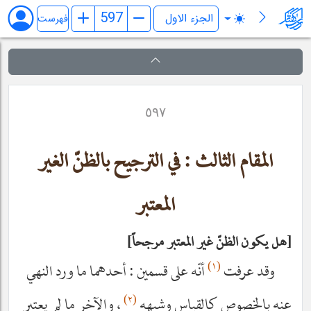
فرائد الاصول (رسائل)
فهرست
٥٩٧
المقام الثالث : في الترجيح بالظنّ الغير
المعتبر
هل يكون الظنّ غير المعتبر مرجحاً
(١)
وقد عرفت
أنّه على قسمين : أحدهما ما ورد النهي
(٢)
عنه بالخصوص كالقياس وشبهه
، والآخر ما لم يعتبر