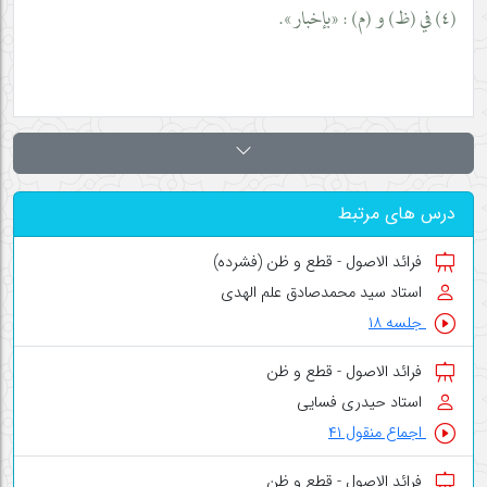
(٤) في (ظ) و (م) : «بإخبار».
درس های مرتبط
فرائد الاصول - قطع و ظن (فشرده)
استاد سید محمدصادق علم الهدی
جلسه ۱۸
فرائد الاصول - قطع و ظن
استاد حیدری فسایی
اجماع منقول ۴۱
فرائد الاصول - قطع و ظن