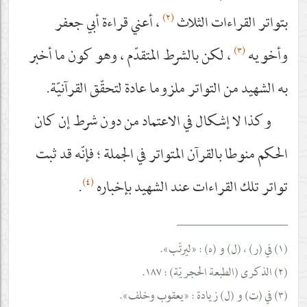
(٢)
بتواتر القراءات الثلاث
، أعني قراءة أبي جعفر
(٣)
وأخويه
، لكن بالشرط المتقدّم ، وهو كون ما أخبر
به الشهيد من التواتر ملزوما عادة لتحقّق القرآنيّة.
وكذا لا إشكال في الاعتماد من دون شرط إن كان
الحكم منوطا بالقرآن المتواتر في الجملة ؛ فإنّه قد ثبت
(٤)
تواتر تلك القراءات عند الشهيد بإخباره
.
__________________
(١) في (ر) ، (ل) و (ه) : «ليرتّب».
(٢) الذكرى (الطبعة الحجريّة) : ١٨٧.
(٣) في (ت) و (ل) زيادة : «يعقوب وخلف».