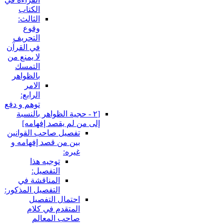
الكتاب
الثالث:
وقوع
التحريف
في القرآن
لا يمنع من
التمسك
بالظواهر
الامر
الرابع:
توهم و دفع
[٢ - حجية الظواهر بالنسبة
إلى من لم يقصد إفهامه‏]
تفصيل صاحب القوانين
بين من قصد إفهامه و
غيره:
توجيه هذا
التفصيل:
المناقشة في
التفصيل المذكور:
احتمال التفصيل
المتقدم في كلام
صاحب المعالم