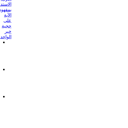
الاستدلال
بمفهوم
الآية
على
حجية
خبر
الواحد
أحدهما:
من
طريق
مفهوم
الشرط
الثاني:
من
طريق
مفهوم
الوصف
ما
أورد
على
الاستدلال
بالآية
بما