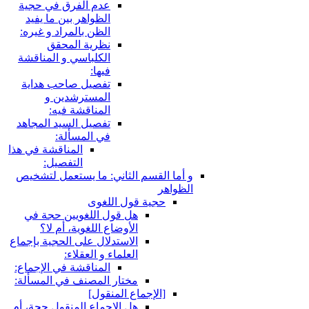
عدم الفرق في حجية
الظواهر بين ما يفيد
الظن بالمراد و غيره:
نظرية المحقق
الكلباسي و المناقشة
فيها:
تفصيل صاحب هداية
المسترشدين و
المناقشة فيه:
تفصيل السيد المجاهد
في المسألة:
المناقشة في هذا
التفصيل:
قسم الثاني: ما يستعمل لتشخيص
ية قول اللغوى
هل قول اللغويين حجة في
الأوضاع اللغوية، أم لا؟
الاستدلال على الحجية بإجماع
العلماء و العقلاء:
المناقشة في الإجماع:
مختار المصنف في المسألة:
لإجماع المنقول‏]
هل الإجماع المنقول حجة، أم