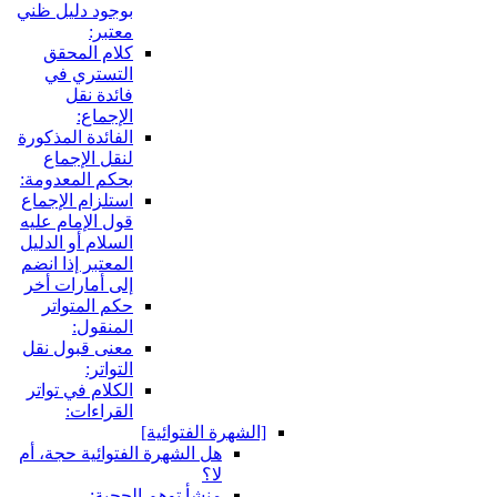
بوجود دليل ظني
معتبر:
كلام المحقق
التستري في
فائدة نقل
الإجماع:
الفائدة المذكورة
لنقل الإجماع
بحكم المعدومة:
استلزام الإجماع
قول الإمام عليه
السلام أو الدليل
المعتبر إذا انضم
إلى أمارات أخر
حكم المتواتر
المنقول:
معنى قبول نقل
التواتر:
الكلام في تواتر
القراءات:
لشهرة الفتوائية]
هل الشهرة الفتوائية حجة، أم
لا؟
منشأ توهم الحجية: