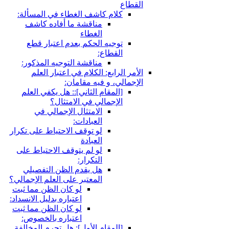
ام كاشف الغطاء في المسألة:
مناقشة ما أفاده كاشف
الغطاء
جيه الحكم بعدم اعتبار قطع
قطاع:
مناقشة التوجيه المذكور:
ابع: الكلام في اعتبار العلم
، و فيه مقامان:
لمقام الثاني‏]:: هل يكفي العلم
إجمالي في الامتثال؟
الامتثال الإجمالي في
العبادات:
لو توقف الاحتياط على تكرار
العبادة
لو لم يتوقف الاحتياط على
التكرار:
هل يقدم الظن التفصيلي
المعتبر على العلم الإجمالي؟
لو كان الظن مما ثبت
اعتباره بدليل الانسداد:
لو كان الظن مما ثبت
اعتباره بالخصوص:
لمقام الأول‏]: هل تحرم المخالفة