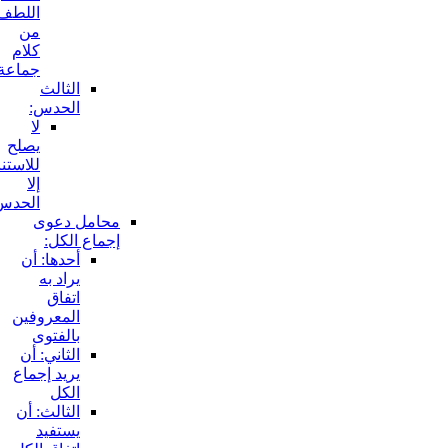
اللطف
من
كلام
جماعة:
الثالث
الحدس:
لا
يصلح
للاستناد
إلا
الحدس:
محامل دعوى
إجماع الكل:
أحدها: أن
يراد به
اتفاق
المعروفين
بالفتوى
الثاني: أن
يريد إجماع
الكل
الثالث: أن
يستفيد