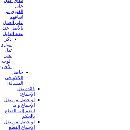
اتفاق الكل
على
الفتوى من
اتفاقهم
على العمل
بالأصل عند
عدم الدليل
ذكر
موارد
تدل
على
الوجه
الأخير:
حاصل
الكلام في
المسألة:
فائدة نقل
الإجماع:
لو حصل من نقل
الإجماع و ما
انضم إليه القطع
بالحكم
لو حصل من نقل
الإجماع القطع