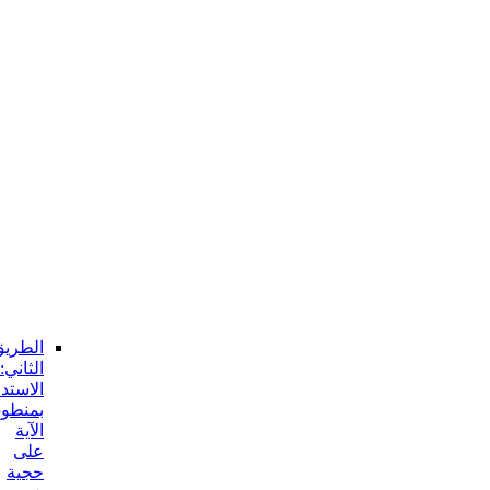
جوابه
و
منها:
انحصار
مفهوم
الآية
في
المعصوم
ع
و
من
دونه
الجواب
عن
هذا
الإيراد:
الطريق
الثاني:
الاستدلال
بمنطوق
الآية
على
حجية