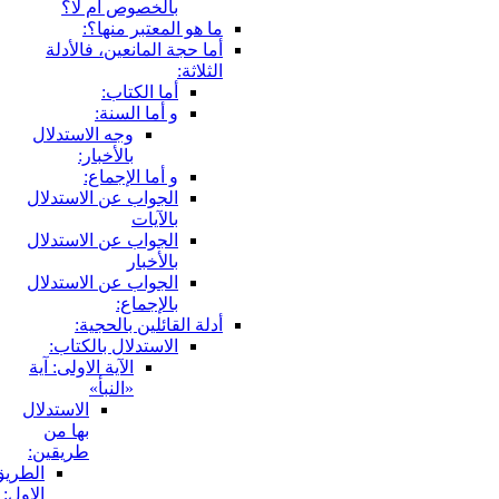
بالخصوص أم لا؟
ما هو المعتبر منها؟:
أما حجة المانعين، فالأدلة
الثلاثة:
أما الكتاب:
و أما السنة:
وجه الاستدلال
بالأخبار:
و أما الإجماع:
الجواب عن الاستدلال
بالآيات
الجواب عن الاستدلال
بالأخبار
الجواب عن الاستدلال
بالإجماع:
أدلة القائلين بالحجية:
الاستدلال بالكتاب:
الآية الاولى: آية
«النبأ»
الاستدلال
بها من
طريقين:
الطريق
الاول: