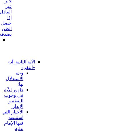
خبر
غير
العادل
إذا
حصل
الظن
بصدقه
المناقشة
في
الاستدلال
المذكور:
الآية الثانية: آية
«النفر»
وجه
الاستدلال
بها:
ظهور الآية
في وجوب
التفقه و
الإنذار:
الأخبار التي
استشهد
فيها الإمام
عليه