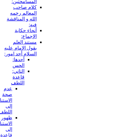
المسامحتين:
كلام صاحب
المعالم رحمه
الله و المناقشة
فيه:
أنحاء حكاية
الإجماع:
مستند العلم
بقول الإمام عليه
السلام أحد امور:
أحدها:
الحس
الثاني:
قاعدة
اللطف
عدم
صحة
الاستناد
إلى
اللطف:
ظهور
الاستناد
إلى
قاعدة