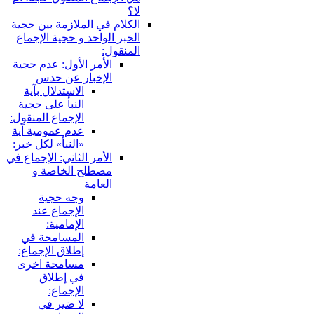
لا؟
الكلام في الملازمة بين حجية
الخبر الواحد و حجية الإجماع
المنقول:
الأمر الأول: عدم حجية
الإخبار عن حدس
الاستدلال بآية
النبأ على حجية
الإجماع المنقول:
عدم عمومية آية
«النبأ» لكل خبر:
الأمر الثاني: الإجماع في
مصطلح الخاصة و
العامة
وجه حجية
الإجماع عند
الإمامية:
المسامحة في
إطلاق الإجماع:
مسامحة اخرى
في إطلاق
الإجماع:
لا ضير في