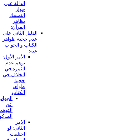
الدالة على
جواز
التمسك
بظاهر
القرآن:
الدليل الثاني على
عدم حجية ظواهر
الكتاب و الجواب
عنه:
الأمر الأول:
توهم عدم
الثمرة في
الخلاف في
حجية
ظواهر
الكتاب
الجواب
عن
التوهم
المذكور:
الامر
الثاني: لو
اختلفت
القراءة في