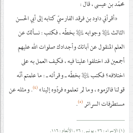
محمّد بن عيسى ، قال :
«أقرأني داود بن فرقد الفارسيّ كتابه إلى أبي الحسن
الثالث
عليه‌السلام
وجوابه
عليه‌السلام
بخطّه ، فكتب : نسألك عن
العلم المنقول عن آبائك وأجدادك صلوات الله عليهم
أجمعين قد اختلفوا علينا فيه ، فكيف العمل به على
اختلافه؟ فكتب
عليه‌السلام
بخطّه ـ وقرأته ـ : ما علمتم أنّه
(٤)
قولنا فالزموه ، وما لم تعلموه فردّوه إلينا»
. ومثله عن
(٥)
مستطرفات السرائر
.
__________________
(١) الإسراء : ٣٦ ، يونس : ٣٦ ، الأنعام : ١١٦.