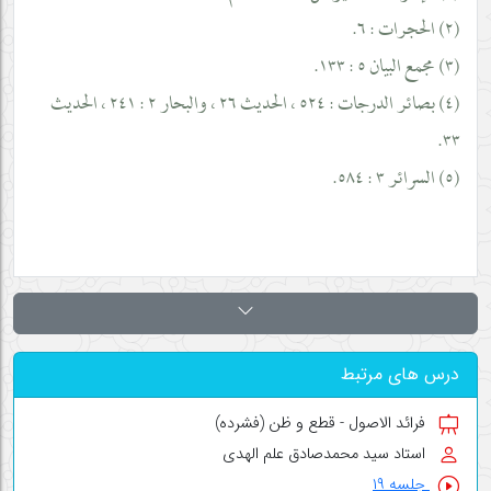
(٢) الحجرات : ٦.
(٣) مجمع البيان ٥ : ١٣٣.
(٤) بصائر الدرجات : ٥٢٤ ، الحديث ٢٦ ، والبحار ٢ : ٢٤١ ، الحديث
٣٣.
(٥) السرائر ٣ : ٥٨٤.
درس های مرتبط
فرائد الاصول - قطع و ظن (فشرده)
استاد سید محمدصادق علم الهدی
جلسه ۱۹