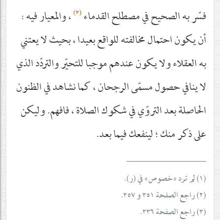
(٣)
فسّر به الصحيح في مصطلح القدماء
، والمعيار فيه :
أن يكون احتمال مخالفته للواقع بعيدا ، بحيث لا يعتني
به العقلاء ولا يكون عندهم موجبا للتحيّر والتردّد الذي
لا ينافي حصول مسمّى الرجحان ، كما نشاهد في الظنون
الحاصلة بعد التروّي في شكوك الصلاة ، فافهم. وليكن
على ذكر منك ؛ لينفعك فيما بعد.
__________________
(١) لم ترد «خصوص» في (ر).
(٢) راجع الصفحة ٣٥١ و ٣٥٧.
(٣) راجع الصفحة ٣٣٦.