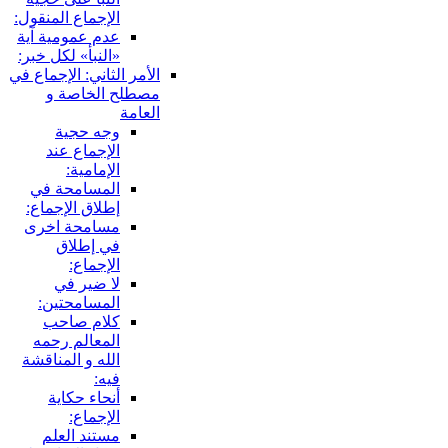
الإجماع المنقول:
عدم عمومية آية
«النبأ» لكل خبر:
الأمر الثاني: الإجماع في
مصطلح الخاصة و
العامة
وجه حجية
الإجماع عند
الإمامية:
المسامحة في
إطلاق الإجماع:
مسامحة اخرى
في إطلاق
الإجماع:
لا ضير في
المسامحتين:
كلام صاحب
المعالم رحمه
الله و المناقشة
فيه:
أنحاء حكاية
الإجماع:
مستند العلم