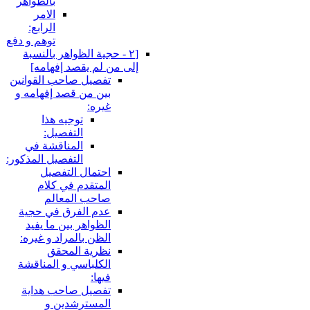
بالظواهر
الامر
الرابع:
توهم و دفع
[٢ - حجية الظواهر بالنسبة
إلى من لم يقصد إفهامه‏]
تفصيل صاحب القوانين
بين من قصد إفهامه و
غيره:
توجيه هذا
التفصيل:
المناقشة في
التفصيل المذكور:
احتمال التفصيل
المتقدم في كلام
صاحب المعالم
عدم الفرق في حجية
الظواهر بين ما يفيد
الظن بالمراد و غيره:
نظرية المحقق
الكلباسي و المناقشة
فيها:
تفصيل صاحب هداية
المسترشدين و