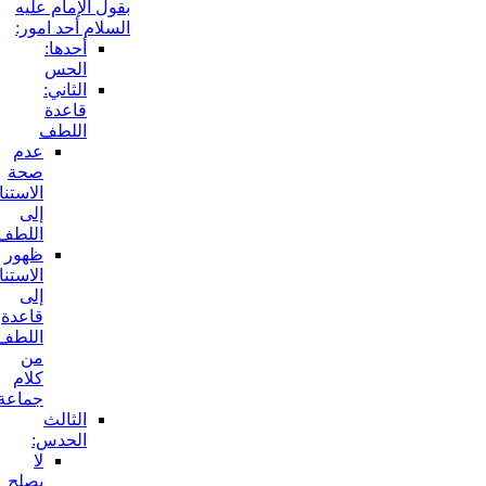
بقول الإمام عليه
السلام أحد امور:
أحدها:
الحس
الثاني:
قاعدة
اللطف
عدم
صحة
الاستناد
إلى
اللطف:
ظهور
الاستناد
إلى
قاعدة
اللطف
من
كلام
جماعة:
الثالث
الحدس:
لا
يصلح