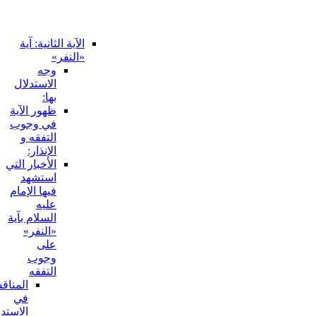
في
الاستدلال
المذكور:
الآية الثانية: آية
«النفر»
وجه
الاستدلال
بها:
ظهور الآية
في وجوب
التفقه و
الإنذار:
الأخبار التي
استشهد
فيها الإمام
عليه
السلام بآية
«النفر»
على
وجوب
التفقه
المناقشة
في
الاستدلال