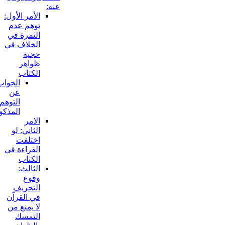
عنه:
الأمر الأول:
توهم عدم
الثمرة في
الخلاف في
حجية
ظواهر
الكتاب
الجواب
عن
التوهم
المذكور:
الامر
الثاني: لو
اختلفت
القراءة في
الكتاب
الثالث:
وقوع
التحريف
في القرآن
لا يمنع من
التمسك