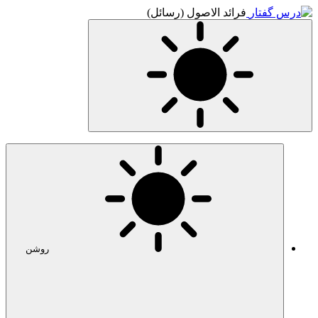
ئل)
روشن