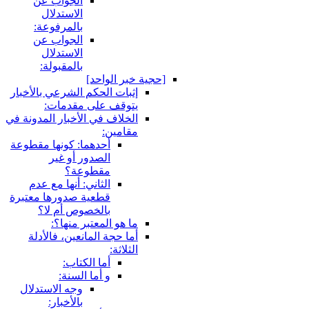
الجواب عن
الاستدلال
بالمرفوعة:
الجواب عن
الاستدلال
بالمقبولة:
جية خبر الواحد]
إثبات الحكم الشرعي بالأخبار
يتوقف على مقدمات:
الخلاف في الأخبار المدونة في
مقامين:
أحدهما: كونها مقطوعة
الصدور أو غير
مقطوعة؟
الثاني: أنها مع عدم
قطعية صدورها معتبرة
بالخصوص أم لا؟
ما هو المعتبر منها؟:
أما حجة المانعين، فالأدلة
الثلاثة:
أما الكتاب:
و أما السنة:
وجه الاستدلال
بالأخبار: