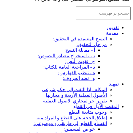
لتحقيق:
:
مصادر النصوص:
:
عامة للكتاب:
ارس:
ف:
لى حكم شرعي
ة و مجاريها
اصول العملية
طع و المراد منه
طريقي و موضوعي:
: