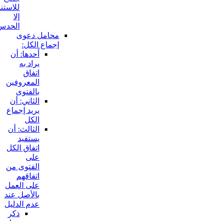
للاستناد
إلا
الحدس:
محامل دعوى
إجماع الكل:
أحدها: أن
يراد به
اتفاق
المعروفين
بالفتوى
الثاني: أن
يريد إجماع
الكل
الثالث: أن
يستفيد
اتفاق الكل
على
الفتوى من
اتفاقهم
على العمل
بالأصل عند
عدم الدليل
ذكر