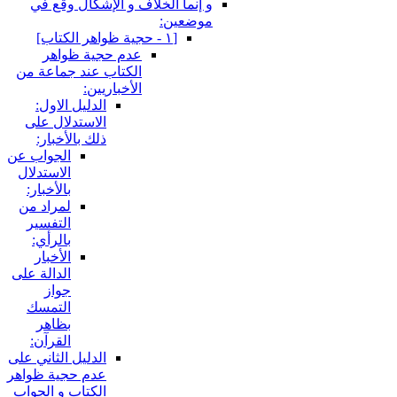
إنما الخلاف و الإشكال وقع في
ضعين:
[١ - حجية ظواهر الكتاب‏]
عدم حجية ظواهر
الكتاب عند جماعة من
الأخباريين:
الدليل الاول:
الاستدلال على
ذلك بالأخبار:
الجواب عن
الاستدلال
بالأخبار:
لمراد من
التفسير
بالرأي:
الأخبار
الدالة على
جواز
التمسك
بظاهر
القرآن:
الدليل الثاني على
عدم حجية ظواهر
الكتاب و الجواب