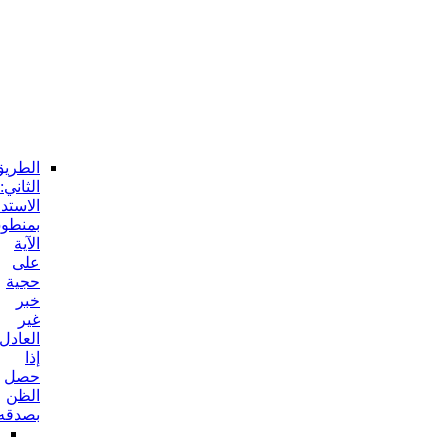
ع
و
من
دونه
الجواب
عن
هذا
الإيراد:
الطريق
الثاني:
الاستدلال
بمنطوق
الآية
على
حجية
خبر
غير
العادل
إذا
حصل
الظن
بصدقه
المناقشة