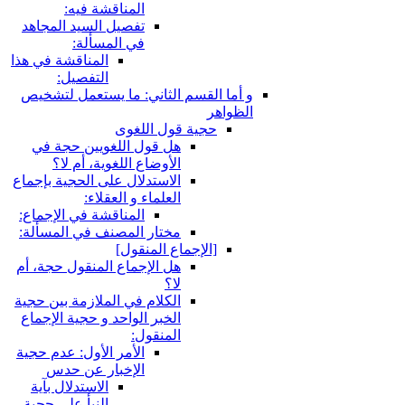
المناقشة فيه:
تفصيل السيد المجاهد
في المسألة:
المناقشة في هذا
التفصيل:
قسم الثاني: ما يستعمل لتشخيص
ية قول اللغوى
هل قول اللغويين حجة في
الأوضاع اللغوية، أم لا؟
الاستدلال على الحجية بإجماع
العلماء و العقلاء:
المناقشة في الإجماع:
مختار المصنف في المسألة:
لإجماع المنقول‏]
هل الإجماع المنقول حجة، أم
لا؟
الكلام في الملازمة بين حجية
الخبر الواحد و حجية الإجماع
المنقول:
الأمر الأول: عدم حجية
الإخبار عن حدس
الاستدلال بآية
النبأ على حجية