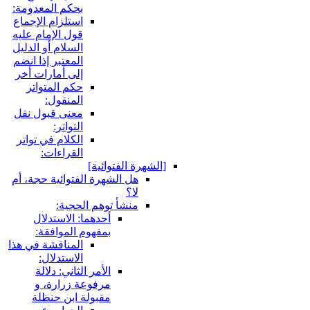
بحكم المعدومة:
استلزام الإجماع
قول الإمام عليه
السلام أو الدليل
المعتبر إذا انضم
إلى أمارات أخر
حكم المتواتر
المنقول:
معنى قبول نقل
التواتر:
الكلام في تواتر
القراءات:
لشهرة الفتوائية]
هل الشهرة الفتوائية حجة، أم
لا؟
منشأ توهم الحجية:
أحدهما: الاستدلال
بمفهوم الموافقة:
المناقشة في هذا
الاستدلال:
الأمر الثاني: دلالة
مرفوعة زرارة، و
مقبولة ابن حنظلة