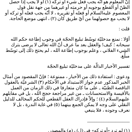
 أو تركه
(١)
أو لا يجب إذا حصل
أو غيرهما من جهة نقل قول
ريره ، لا أنّه يجب فعله أو تركه أو
ق كان
(٢)
، انتهى موضع الحاجة.
الحجّة في وجوب إطاعة حكم الله
 أنّ الله تعالى لا يرضى بترك
ة الله ، لم يحتج ذلك إلى توسّط
بليغ الحجّة
، ممنوعة ؛ فإنّ المقصود من أمثال
 في الأحكام
(٣)
الشرعيّة بالعقول
عارفا في ذلك الزمان من العمل
مراجعة حجج الله ، بل في مقابلهم
لعقل القطعي للحكم المخالف للدليل
هما
(٥)
في غاية الندرة ، بل لا