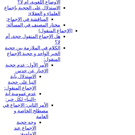
الأوضاع اللغوية، أم لا؟
الاستدلال على الحجية بإجماع
العلماء و العقلاء:
المناقشة في الإجماع:
مختار المصنف في المسألة:
لإجماع المنقول‏]
هل الإجماع المنقول حجة، أم
لا؟
الكلام في الملازمة بين حجية
الخبر الواحد و حجية الإجماع
المنقول:
الأمر الأول: عدم حجية
الإخبار عن حدس
الاستدلال بآية
النبأ على حجية
الإجماع المنقول:
عدم عمومية آية
«النبأ» لكل خبر:
الأمر الثاني: الإجماع في
مصطلح الخاصة و
العامة
وجه حجية
الإجماع عند
الإمامية: