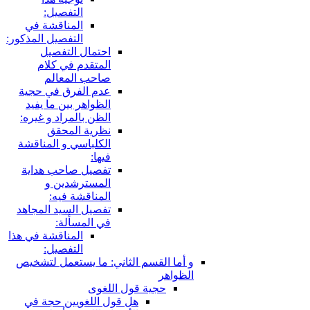
التفصيل:
المناقشة في
التفصيل المذكور:
احتمال التفصيل
المتقدم في كلام
صاحب المعالم
عدم الفرق في حجية
الظواهر بين ما يفيد
الظن بالمراد و غيره:
نظرية المحقق
الكلباسي و المناقشة
فيها:
تفصيل صاحب هداية
المسترشدين و
المناقشة فيه:
تفصيل السيد المجاهد
في المسألة:
المناقشة في هذا
التفصيل:
قسم الثاني: ما يستعمل لتشخيص
ية قول اللغوى
هل قول اللغويين حجة في