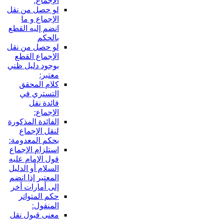
الإجماع:
لو حصل من نقل
الإجماع و ما
انضم إليه القطع
بالحكم
لو حصل من نقل
الإجماع القطع
بوجود دليل ظني
معتبر:
كلام المحقق
التستري في
فائدة نقل
الإجماع:
الفائدة المذكورة
لنقل الإجماع
بحكم المعدومة:
استلزام الإجماع
قول الإمام عليه
السلام أو الدليل
المعتبر إذا انضم
إلى أمارات أخر
حكم المتواتر
المنقول:
معنى قبول نقل