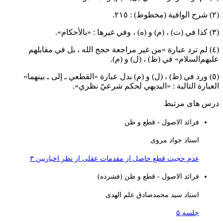
.
بارة «القطعي ـ إلى ـ بينهما»
شرعيّ نظري».
ت عقلی از نظر اخباریین ۳
شرده)
دی