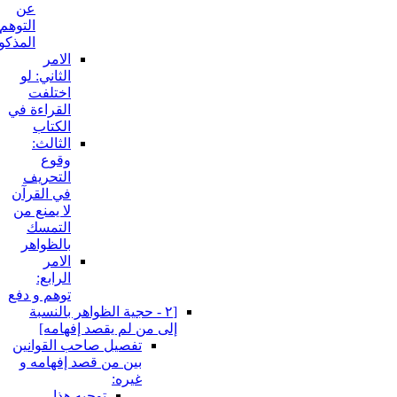
عن
التوهم
المذكور:
الامر
الثاني: لو
اختلفت
القراءة في
الكتاب
الثالث:
وقوع
التحريف
في القرآن
لا يمنع من
التمسك
بالظواهر
الامر
الرابع:
توهم و دفع
[٢ - حجية الظواهر بالنسبة
إلى من لم يقصد إفهامه‏]
تفصيل صاحب القوانين
بين من قصد إفهامه و
غيره:
توجيه هذا