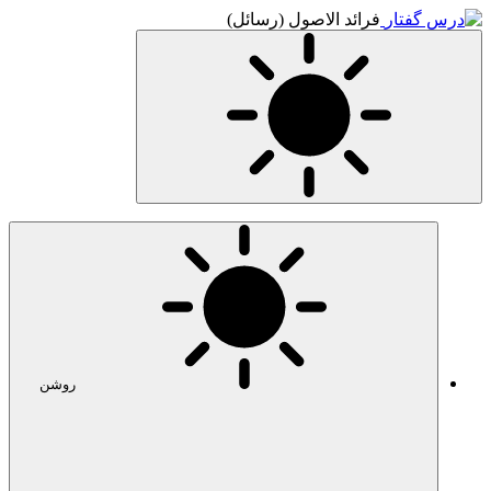
ئل)
روشن