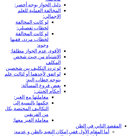
دليل الجواز بوجه أخصر:
المخالفة العملية للعلم
الإجمالي:
لو كانت المخالفة
لخطاب تفصيلي:
لو كانت المخالفة
لخطاب مردد، ففيها
وجوه:
الأقوى عدم الجواز مطلقا:
الاشتباه من حيث شخص
المكلف
لو تردد التكليف بين شخصين
لو اتفق لأحدهما أو لثالث علم
بتوجه خطاب إليه:
بعض فروع المسألة:
أحكام الخنثى:
معاملتها مع الغير:
حكمها بالنسبة إلى
التكاليف المختصة بكل
من الفريقين
معاملة الغير معها:
 إمكان التعبد بالظن و عدمه: