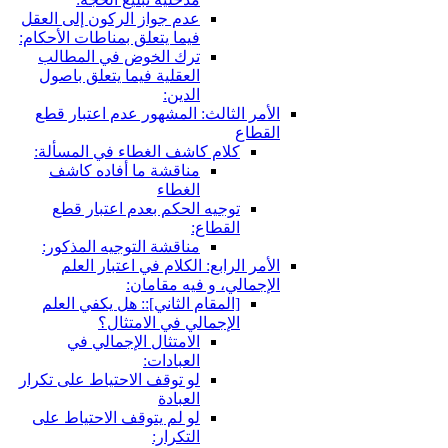
عدم جواز الركون إلى العقل
فيما يتعلق بمناطات الأحكام:
ترك الخوض في المطالب
العقلية فيما يتعلق باصول
الدين:
ثالث: المشهور عدم اعتبار قطع
ام كاشف الغطاء في المسألة:
مناقشة ما أفاده كاشف
الغطاء
جيه الحكم بعدم اعتبار قطع
قطاع:
مناقشة التوجيه المذكور:
ابع: الكلام في اعتبار العلم
، و فيه مقامان:
لمقام الثاني‏]:: هل يكفي العلم
إجمالي في الامتثال؟
الامتثال الإجمالي في
العبادات:
لو توقف الاحتياط على تكرار
العبادة
لو لم يتوقف الاحتياط على
التكرار: