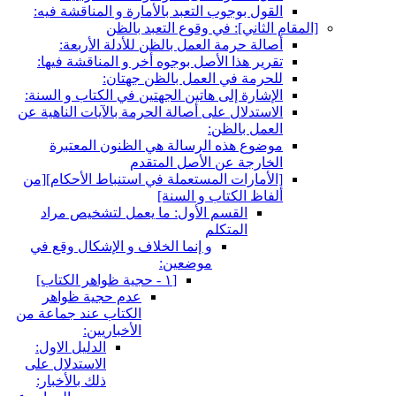
تعبد بالأمارة و المناقشة فيه:
وقوع التعبد بالظن
مل بالظن للأدلة الأربعة:
ل بوجوه أخر و المناقشة فيها:
مل بالظن جهتان:
تين الجهتين في الكتاب و السنة:
أصالة الحرمة بالآيات الناهية عن
سالة هي الظنون المعتبرة
أصل المتقدم
تعملة في استنباط الأحكام‏][من
 السنة]
لأول: ما يعمل لتشخيص مراد
إنما الخلاف و الإشكال وقع في
ضعين:
[١ - حجية ظواهر الكتاب‏]
عدم حجية ظواهر
الكتاب عند جماعة من
الأخباريين:
الدليل الاول:
الاستدلال على
ذلك بالأخبار: