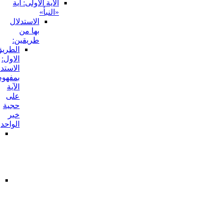
الآية الاولى: آية
«النبأ»
الاستدلال
بها من
طريقين:
الطريق
الاول:
الاستدلال
بمفهوم
الآية
على
حجية
خبر
الواحد
أحدهما:
من
طريق
مفهوم
الشرط
الثاني:
من
طريق
مفهوم
الوصف