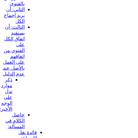
بالفتوى
الثاني: أن
يريد إجماع
الكل
الثالث: أن
يستفيد
اتفاق الكل
على
الفتوى من
اتفاقهم
على العمل
بالأصل عند
عدم الدليل
ذكر
موارد
تدل
على
الوجه
الأخير:
حاصل
الكلام في
المسألة:
فائدة نقل