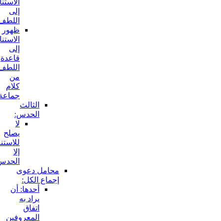
الاستناد
إلى
اللطف:
ظهور
الاستناد
إلى
قاعدة
اللطف
من
كلام
جماعة:
الثالث
الحدس:
لا
يصلح
للاستناد
إلا
الحدس:
محامل دعوى
إجماع الكل:
أحدها: أن
يراد به
اتفاق
المعروفين