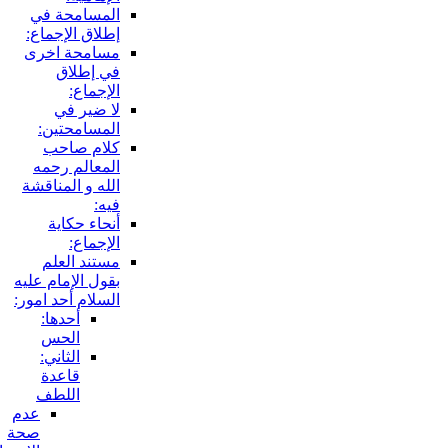
المسامحة في
إطلاق الإجماع:
مسامحة اخرى
في إطلاق
الإجماع:
لا ضير في
المسامحتين:
كلام صاحب
المعالم رحمه
الله و المناقشة
فيه:
أنحاء حكاية
الإجماع:
مستند العلم
بقول الإمام عليه
السلام أحد امور:
أحدها:
الحس
الثاني:
قاعدة
اللطف
عدم
صحة