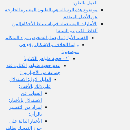
العمل بالظن:
موضوع هذه الرسالة هي الظنون المعتبرة الخارجة
عن الأصل المتقدم
[الأمارات المستعملة في استنباط الأحكام‏][من
ألفاظ الكتاب و السنة]
القسم الأول: ما يعمل لتشخيص مراد المتكلم
و إنما الخلاف و الإشكال وقع في
موضعين:
[١ - حجية ظواهر الكتاب‏]
عدم حجية ظواهر الكتاب عند
جماعة من الأخباريين:
الدليل الاول: الاستدلال
على ذلك بالأخبار:
الجواب عن
الاستدلال بالأخبار:
لمراد من التفسير
بالرأي:
الأخبار الدالة على
جواز التمسك بظاهر