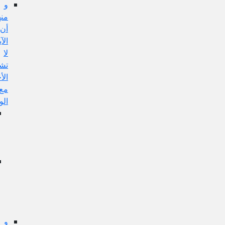
و
منها:
أن
الآية
لا
تشمل
الأخبار
مع
الواسطة
الجواب
عن
هذا
الإيراد:
إشكال
تقدم
الحكم
على
الموضوع:
و