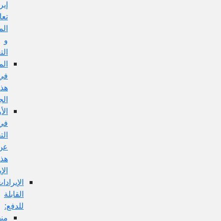
إيراد
تعارض
المفهوم
و
التعليل:
المناقشة
في
هذا
الجواب:
الأولى
في
التخلص
عن
هذا
الإيراد:
الإيرادات
القابلة
للدفع:
منها: