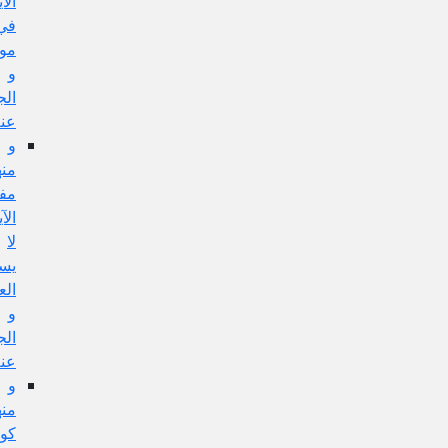
الآية
في
مورده،
و
الجواب
عنه
و
منها:
مفهوم
الآية
لا
يستلزم
العمل
و
الجواب
عنه
و
منها:
كون