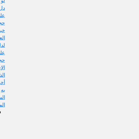
لو
دل
على
حجية
خبر
العادل
لدل
على
حجية
الإجماع
الذي
أخبر
به
السيد
المرتضى
الجواب
عن
هذا
الإيراد: