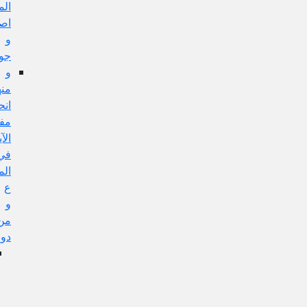
المسألة
اصولية
و
جوابه
و
منها:
انحصار
مفهوم
الآية
في
المعصوم
ع
و
من
دونه
الجواب
عن
هذا
الإيراد: