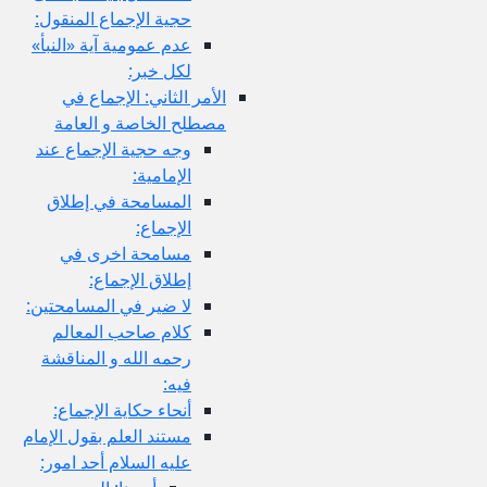
حجية الإجماع المنقول:
عدم عمومية آية «النبأ»
لكل خبر:
الأمر الثاني: الإجماع في
مصطلح الخاصة و العامة
وجه حجية الإجماع عند
الإمامية:
المسامحة في إطلاق
الإجماع:
مسامحة اخرى في
إطلاق الإجماع:
لا ضير في المسامحتين:
كلام صاحب المعالم
رحمه الله و المناقشة
فيه:
أنحاء حكاية الإجماع:
مستند العلم بقول الإمام
عليه السلام أحد امور: