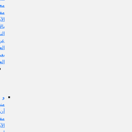
معارضة
مفهوم
الآية
بالآيات
الناهية
عن
العمل
بغير
العلم،
الجواب
عن
هذا
الإيراد:
و
منها:
أن
مفهوم
الآية