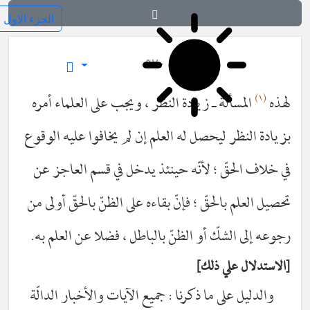
فرائد الاصول (رسائل)
٥٧٠
ألة ـ زيادة النظر ، ويجب على العلماء أمره
ر ليحصل له العلم إن لم يخافوا عليه الوقوع
قّ ؛ لأنّه حينئذ يدخل في قسم العاجز عن
بالحقّ ؛ فإنّ بقاءه على الظنّ بالحقّ أولى من
لشكّ أو الظنّ بالباطل ، فضلا عن العلم به.
علي ذلك
على ما ذكرنا : جميع الآيات والأخبار الدالّة