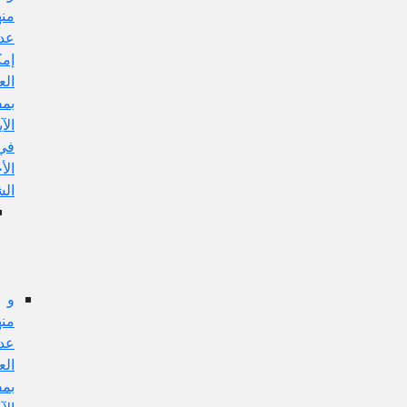
منها:
عدم
إمكان
العمل
بمفهوم
الآية
في
الأحكام
الشرعية
الجواب
عن
هذا
الإيراد
و
منها:
عدم
العمل
بمفهوم