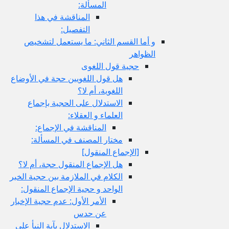
المسألة:
المناقشة في هذا
التفصيل:
و أما القسم الثاني: ما يستعمل لتشخيص
الظواهر
حجية قول اللغوى
هل قول اللغويين حجة في الأوضاع
اللغوية، أم لا؟
الاستدلال على الحجية بإجماع
العلماء و العقلاء:
المناقشة في الإجماع:
مختار المصنف في المسألة:
[الإجماع المنقول‏]
هل الإجماع المنقول حجة، أم لا؟
الكلام في الملازمة بين حجية الخبر
الواحد و حجية الإجماع المنقول:
الأمر الأول: عدم حجية الإخبار
عن حدس
الاستدلال بآية النبأ على