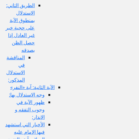
الطريق الثاني:
الاستدلال
بمنطوق الآية
على حجية خبر
غير العادل إذا
حصل الظن
بصدقه
المناقشة
في
الاستدلال
المذكور:
الآية الثانية: آية «النفر»
وجه الاستدلال بها:
ظهور الآية في
وجوب التفقه و
الإنذار:
الأخبار التي استشهد
فيها الإمام عليه