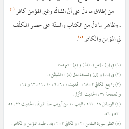
(٤)
 ما دلّ على أنّ الشاكّ وغير المؤمن كافر
دلّ من الكتاب والسنّة على حصر المكلّف
(٥)
الكافر
.
_________
(٣) راجع الكافي ٢ : ١٨ ، الحديث ١ ، ٦ ، ٩ ، ١٠ ، ١١ ، ١٣ و ١٤ ،
(٤) الوسائل ١٨ : ٥٦١ ، الباب ١٠ من أبواب حدّ المرتدّ ، الحديث ٢٢ ، ٥٢