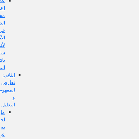
عدم
اعتبار
مفهوم
الشرط
في
الآية
لأنه
سالبة
بانتفاء
الموضوع:
الثاني:
تعارض
المفهوم
و
التعليل
ما
اجيب
به
عن