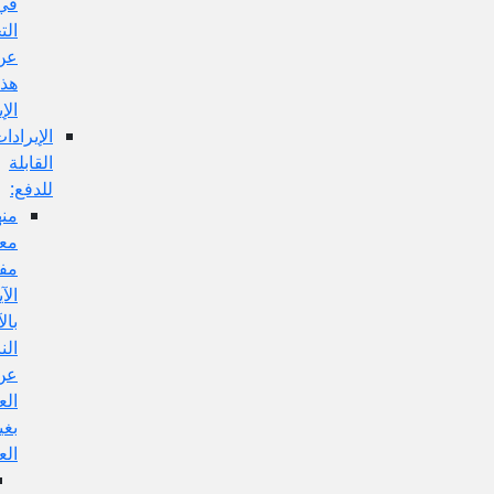
في
التخلص
عن
هذا
الإيراد:
الإيرادات
القابلة
للدفع:
منها:
معارضة
مفهوم
الآية
بالآيات
الناهية
عن
العمل
بغير
العلم،
الجواب