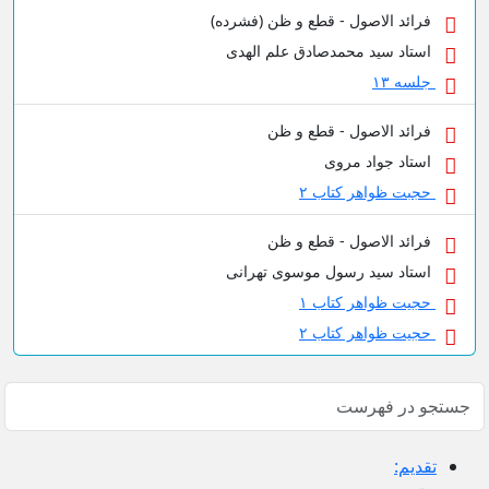
صول - قطع و ظن (فشرده)
 محمدصادق علم الهدی
صول - قطع و ظن
د مروی
ر کتاب ۲
صول - قطع و ظن
 رسول موسوی تهرانی
ر کتاب ۱
ر کتاب ۲