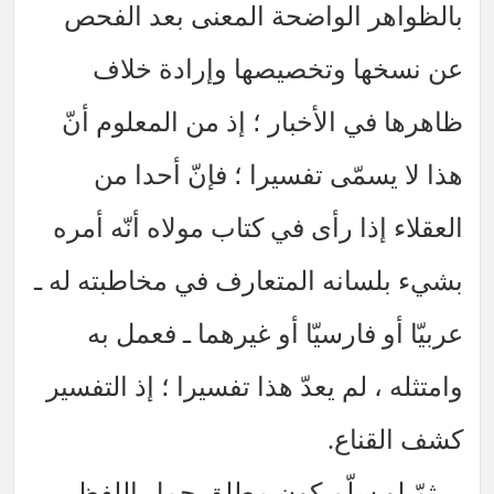
 الواضحة المعنى بعد الفحص
ا وتخصيصها وإرادة خلاف
 الأخبار ؛ إذ من المعلوم أنّ
مّى تفسيرا ؛ فإنّ أحدا من
ذا رأى في كتاب مولاه أنّه أمره
انه المتعارف في مخاطبته له ـ
 فارسيّا أو غيرهما ـ فعمل به
 لم يعدّ هذا تفسيرا ؛ إذ التفسير
اع.
 سلّم كون مطلق حمل اللفظ