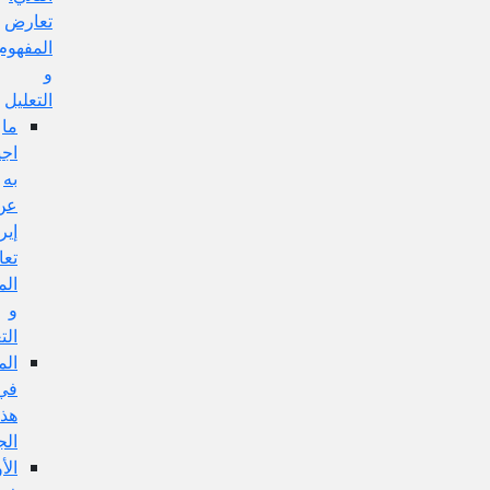
تعارض
المفهوم
و
التعليل
ما
اجيب
به
عن
إيراد
تعارض
المفهوم
و
التعليل:
المناقشة
في
هذا
الجواب:
الأولى