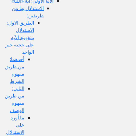
الآية الاولى: آية «النبأ»
الاستدلال بها من
طريقين:
الطريق الاول:
الاستدلال
بمفهوم الآية
على حجية خبر
الواحد
أحدهما:
من طريق
مفهوم
الشرط
الثاني:
من طريق
مفهوم
الوصف
ما أورد
على
الاستدلال