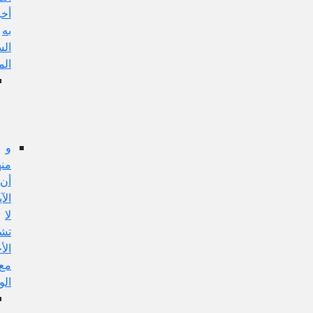
أخبر
به
السيد
المرتضى
الجواب
عن
هذا
الإيراد:
و
منها:
أن
الآية
لا
تشمل
الأخبار
مع
الواسطة
الجواب