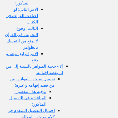
المذكور:
الامر الثاني: لو
اختلفت القراءة في
الكتاب
الثالث: وقوع
التحريف في القرآن
لا يمنع من التمسك
بالظواهر
الامر الرابع: توهم و
دفع
[٢ - حجية الظواهر بالنسبة إلى من
لم يقصد إفهامه‏]
تفصيل صاحب القوانين بين
من قصد إفهامه و غيره:
توجيه هذا التفصيل:
المناقشة في التفصيل
المذكور:
احتمال التفصيل المتقدم في
كلام صاحب المعالم