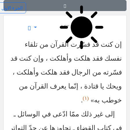
فرائد الاصول (رسائل)
١٤٢
د فسّرت القرآن من تلقاء
د هلكت وأهلكت ، وإن كنت قد
ن الرجال فقد هلكت وأهلكت ،
تادة ، إنّما يعرف القرآن من
(١)
ه»
.
ر ذلك ممّا ادّعى في الوسائل ـ
القضاء ـ تجاوزها عن حدّ التواتر