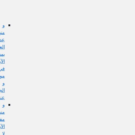
عن
هذا
الإيراد
و
منها:
عدم
العمل
بمفهوم
الآية
في
مورده،
و
الجواب
عنه
و
منها:
مفهوم
الآية
لا