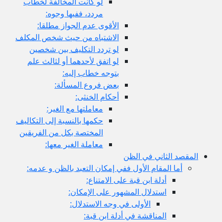
لو كانت المخالفة لخطاب
مردد، ففيها وجوه:
الأقوى عدم الجواز مطلقا:
الاشتباه من حيث شخص المكلف
لو تردد التكليف بين شخصين
لو اتفق لأحدهما أو لثالث علم
بتوجه خطاب إليه:
بعض فروع المسألة:
أحكام الخنثى:
معاملتها مع الغير:
حكمها بالنسبة إلى التكاليف
المختصة بكل من الفريقين
معاملة الغير معها:
ثاني في الظن
لمقام الأول ففي إمكان التعبد بالظن و عدمه:
أدلة ابن قبة على الامتناع:
استدلال المشهور على الإمكان:
الأولى في وجه الاستدلال:
المناقشة في أدلة ابن قبة: