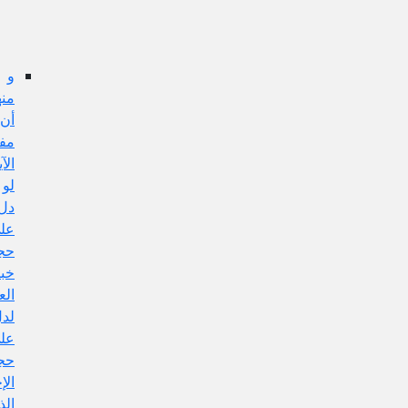
عن
هذا
الإيراد:
و
منها:
أن
مفهوم
الآية
لو
دل
على
حجية
خبر
العادل
لدل
على
حجية
الإجماع
الذي