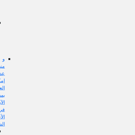
عن
هذا
الإيراد:
إشكال
تقدم
الحكم
على
الموضوع:
و
منها:
عدم
إمكان
العمل
بمفهوم
الآية
في
الأحكام
الشرعية
الجواب