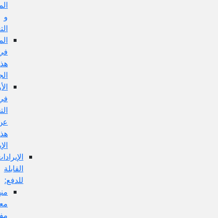
المفهوم
و
التعليل:
المناقشة
في
هذا
الجواب:
الأولى
في
التخلص
عن
هذا
الإيراد:
الإيرادات
القابلة
للدفع:
منها:
معارضة
مفهوم