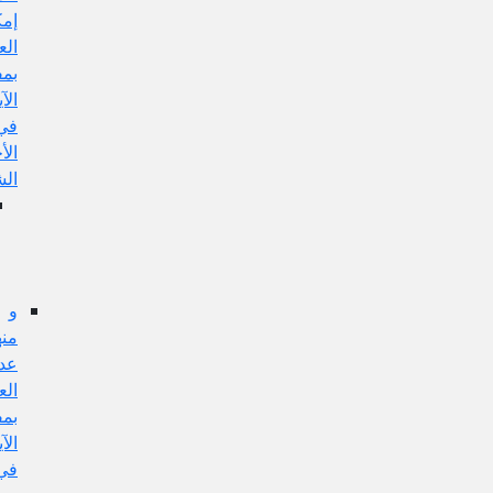
إمكان
العمل
بمفهوم
الآية
في
الأحكام
الشرعية
الجواب
عن
هذا
الإيراد
و
منها:
عدم
العمل
بمفهوم
الآية
في