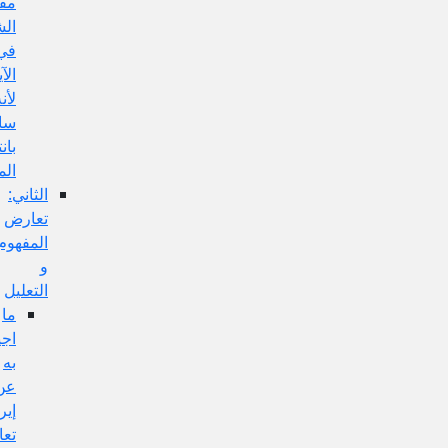
مفهوم
الشرط
في
الآية
لأنه
سالبة
بانتفاء
الموضوع:
الثاني:
تعارض
المفهوم
و
التعليل
ما
اجيب
به
عن
إيراد
تعارض