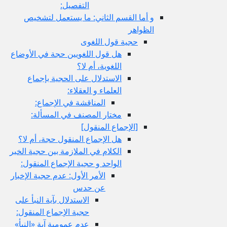
التفصيل:
و أما القسم الثاني: ما يستعمل لتشخيص
الظواهر
حجية قول اللغوى
هل قول اللغويين حجة في الأوضاع
اللغوية، أم لا؟
الاستدلال على الحجية بإجماع
العلماء و العقلاء:
المناقشة في الإجماع:
مختار المصنف في المسألة:
[الإجماع المنقول‏]
هل الإجماع المنقول حجة، أم لا؟
الكلام في الملازمة بين حجية الخبر
الواحد و حجية الإجماع المنقول:
الأمر الأول: عدم حجية الإخبار
عن حدس
الاستدلال بآية النبأ على
حجية الإجماع المنقول:
عدم عمومية آية «النبأ»