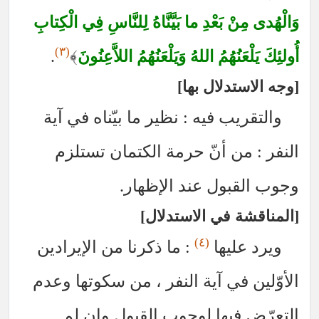
ْ بَعْدِ ما بَيَّنَّاهُ لِلنَّاسِ فِي الْكِتابِ
(٣)
.
﴾
نُهُمُ اللهُ وَيَلْعَنُهُمُ اللاَّعِنُونَ
تدلال بها
يب فيه : نظير ما بيّناه في آية
من أنّ حرمة الكتمان تستلزم
بول عند الإظهار.
 في الاستدلال
(٤)
ليها
: ما ذكرنا من الإيرادين
في آية النفر ، من سكوتها وعدم
فيها لوجوب القبول وإن لم