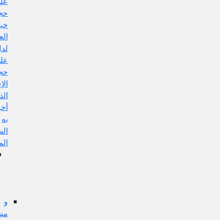
على
حجية
خبر
العادل
لدل
على
حجية
الإجماع
الذي
أخبر
به
السيد
المرتضى
الجواب
عن
هذا
الإيراد:
و
منها: