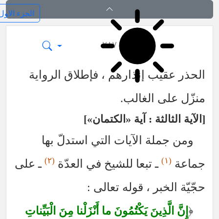
ائد الاصول (رسائل)
٢٨٧
يب إنذارهم ، فإطلاق الرواية
ى الغالب.
الثة : آية «الكتمان»
لة الآيات التي استدلّ بها
(٢)
ـ تبعا للشيخ في العدّة
ـ على
خبر ، قوله تعالى :
َّذِينَ يَكْتُمُونَ ما أَنْزَلْنا مِنَ الْبَيِّناتِ