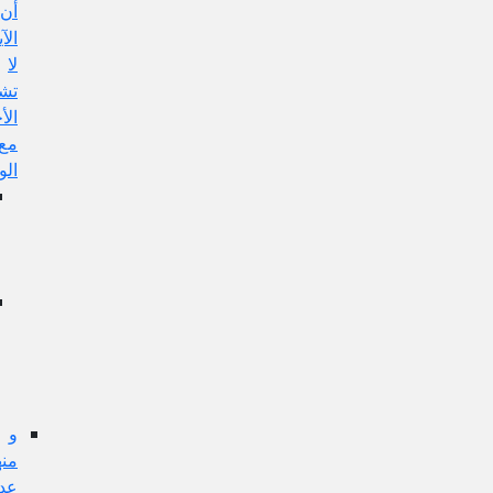
أن
الآية
لا
تشمل
الأخبار
مع
الواسطة
الجواب
عن
هذا
الإيراد:
إشكال
تقدم
الحكم
على
الموضوع:
و
منها:
عدم