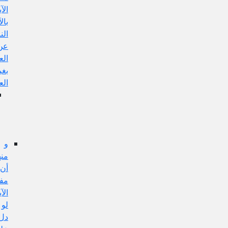
الآية
بالآيات
الناهية
عن
العمل
بغير
العلم،
الجواب
عن
هذا
الإيراد:
و
منها:
أن
مفهوم
الآية
لو
دل