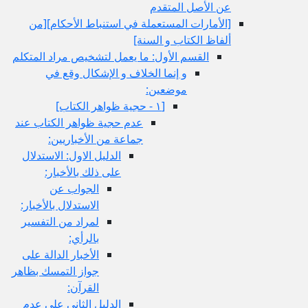
عن الأصل المتقدم
[الأمارات المستعملة في استنباط الأحكام‏][من
ألفاظ الكتاب و السنة]
القسم الأول: ما يعمل لتشخيص مراد المتكلم
و إنما الخلاف و الإشكال وقع في
موضعين:
[١ - حجية ظواهر الكتاب‏]
عدم حجية ظواهر الكتاب عند
جماعة من الأخباريين:
الدليل الاول: الاستدلال
على ذلك بالأخبار:
الجواب عن
الاستدلال بالأخبار:
لمراد من التفسير
بالرأي:
الأخبار الدالة على
جواز التمسك بظاهر
القرآن:
الدليل الثاني على عدم