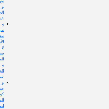
مورده،
و
الجواب
عنه
و
منها:
مفهوم
الآية
لا
يستلزم
العمل
و
الجواب
عنه
و
منها:
كون
المسألة
اصولية