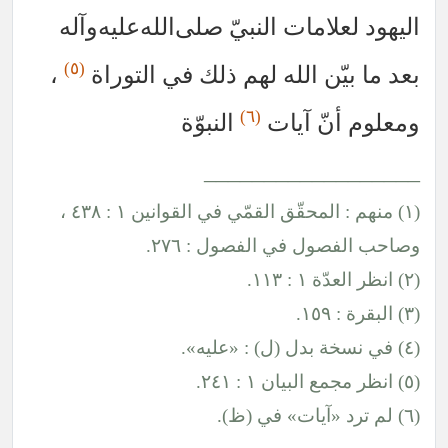
لامات النبيّ
صلى‌الله‌عليه‌وآله
(٥)
ّن الله لهم ذلك في التوراة
،
(٦)
نّ آيات
النبوّة
___________
(١) منهم : المحقّق القمّي في القوانين ١ : ٤٣٨ ،
ول في الفصول : ٢٧٦.