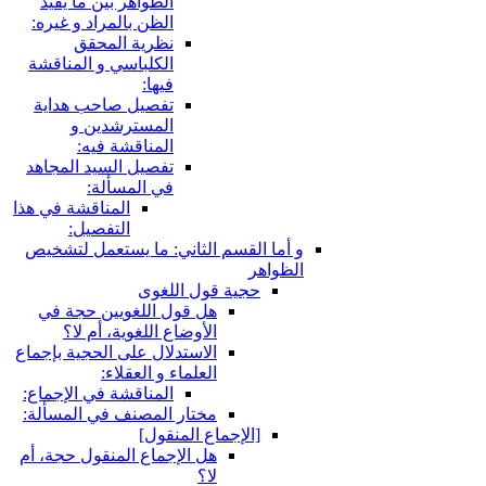
الظواهر بين ما يفيد
الظن بالمراد و غيره:
نظرية المحقق
الكلباسي و المناقشة
فيها:
تفصيل صاحب هداية
المسترشدين و
المناقشة فيه:
تفصيل السيد المجاهد
في المسألة:
المناقشة في هذا
التفصيل:
قسم الثاني: ما يستعمل لتشخيص
ية قول اللغوى
هل قول اللغويين حجة في
الأوضاع اللغوية، أم لا؟
الاستدلال على الحجية بإجماع
العلماء و العقلاء:
المناقشة في الإجماع:
مختار المصنف في المسألة:
لإجماع المنقول‏]
هل الإجماع المنقول حجة، أم
لا؟