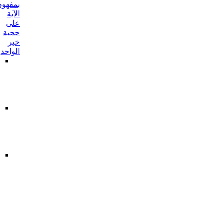
بمفهوم
الآية
على
حجية
خبر
الواحد
أحدهما:
من
طريق
مفهوم
الشرط
الثاني:
من
طريق
مفهوم
الوصف
ما
أورد
على
الاستدلال
بالآية
بما
لا
يمكن