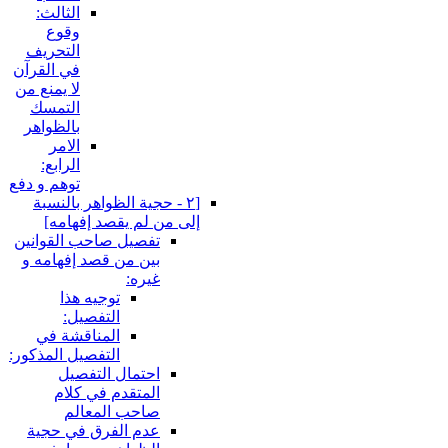
الثالث:
وقوع
التحريف
في القرآن
لا يمنع من
التمسك
بالظواهر
الامر
الرابع:
توهم و دفع
[٢ - حجية الظواهر بالنسبة
إلى من لم يقصد إفهامه‏]
تفصيل صاحب القوانين
بين من قصد إفهامه و
غيره:
توجيه هذا
التفصيل:
المناقشة في
التفصيل المذكور:
احتمال التفصيل
المتقدم في كلام
صاحب المعالم
عدم الفرق في حجية