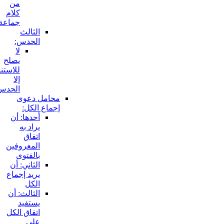
من
كلام
جماعة:
الثالث
الحدس:
لا
يصلح
للاستناد
إلا
الحدس:
محامل دعوى
إجماع الكل:
أحدها: أن
يراد به
اتفاق
المعروفين
بالفتوى
الثاني: أن
يريد إجماع
الكل
الثالث: أن
يستفيد
اتفاق الكل
على