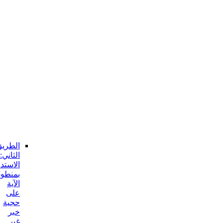
و
منها:
انحصار
مفهوم
الآية
في
المعصوم
ع
و
من
دونه
الجواب
عن
هذا
الإيراد:
الطريق
الثاني:
الاستدلال
بمنطوق
الآية
على
حجية
خبر
غير