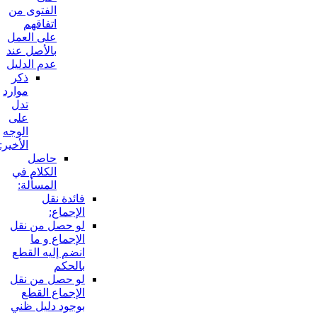
الفتوى من
اتفاقهم
على العمل
بالأصل عند
عدم الدليل
ذكر
موارد
تدل
على
الوجه
الأخير:
حاصل
الكلام في
المسألة:
فائدة نقل
الإجماع:
لو حصل من نقل
الإجماع و ما
انضم إليه القطع
بالحكم
لو حصل من نقل
الإجماع القطع
بوجود دليل ظني