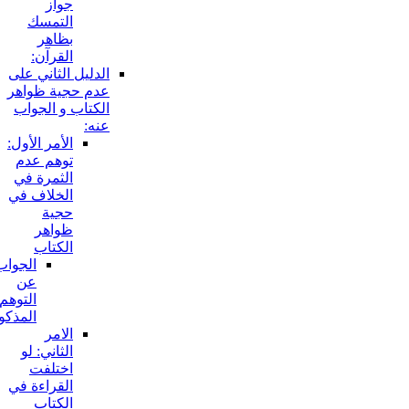
جواز
التمسك
بظاهر
القرآن:
الدليل الثاني على
عدم حجية ظواهر
الكتاب و الجواب
عنه:
الأمر الأول:
توهم عدم
الثمرة في
الخلاف في
حجية
ظواهر
الكتاب
الجواب
عن
التوهم
المذكور:
الامر
الثاني: لو
اختلفت
القراءة في
الكتاب