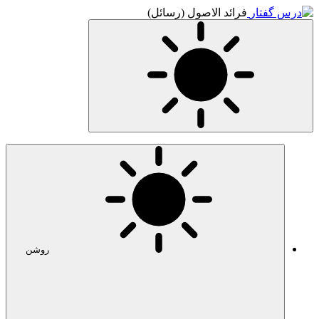
ئل)
روشن