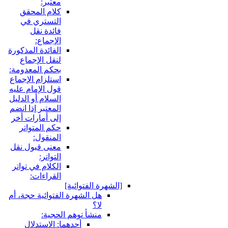
معتبر:
كلام المحقق
التستري في
فائدة نقل
الإجماع:
الفائدة المذكورة
لنقل الإجماع
بحكم المعدومة:
استلزام الإجماع
قول الإمام عليه
السلام أو الدليل
المعتبر إذا انضم
إلى أمارات أخر
حكم المتواتر
المنقول:
معنى قبول نقل
التواتر:
الكلام في تواتر
القراءات:
لشهرة الفتوائية]
هل الشهرة الفتوائية حجة، أم
لا؟
منشأ توهم الحجية:
أحدهما: الاستدلال