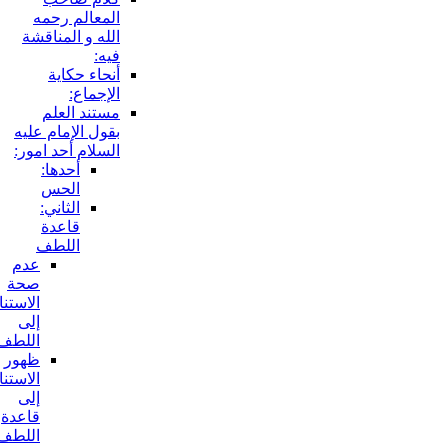
المعالم رحمه
الله و المناقشة
فيه:
أنحاء حكاية
الإجماع:
مستند العلم
بقول الإمام عليه
السلام أحد امور:
أحدها:
الحس
الثاني:
قاعدة
اللطف
عدم
صحة
الاستناد
إلى
اللطف:
ظهور
الاستناد
إلى
قاعدة
اللطف