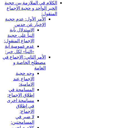
الكلام في الملازمة بين حجية
الخبر الواحد و حجية الإجماع
المنقول:
الأمر الأول: عدم حجية
الإخبار عن حدس
الاستدلال بآية
النبأ على حجية
الإجماع المنقول:
عدم عمومية آية
«النبأ» لكل خبر:
الأمر الثاني: الإجماع في
مصطلح الخاصة و
العامة
وجه حجية
الإجماع عند
الإمامية:
المسامحة في
إطلاق الإجماع:
مسامحة اخرى
في إطلاق
الإجماع:
لا ضير في
المسامحتين:
كلام صاحب