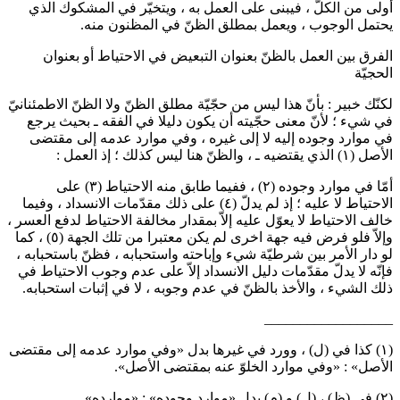
به ، ويتخيّر في المشكوك الذي
ظنّ في المظنون منه.
تبعيض في الاحتياط أو بعنوان
ة مطلق الظنّ ولا الظنّ الاطمئنانيّ
ون دليلا في الفقه ـ بحيث يرجع
 ، وفي موارد عدمه إلى مقتضى
هنا ليس كذلك ؛ إذ العمل :
ابق منه الاحتياط
(٣)
على
 ذلك مقدّمات الانسداد ، وفيما
مقدار مخالفة الاحتياط لدفع العسر ،
كن معتبرا من تلك الجهة
(٥)
، كما
حته واستحبابه ، فظنّ باستحبابه ،
اد إلاّ على عدم وجوب الاحتياط في
 وجوبه ، لا في إثبات استحبابه.
ا بدل «وفي موارد عدمه إلى مقتضى
بمقتضى الأصل».