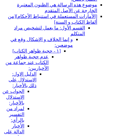
سالة هي الظنون المعتبرة
أصل المتقدم
تعملة في استنباط الأحكام‏][من
 السنة]
لأول: ما يعمل لتشخيص مراد
إنما الخلاف و الإشكال وقع في
ضعين:
[١ - حجية ظواهر الكتاب‏]
عدم حجية ظواهر
الكتاب عند جماعة من
الأخباريين:
الدليل الاول:
الاستدلال على
ذلك بالأخبار:
الجواب عن
الاستدلال
بالأخبار:
لمراد من
التفسير
بالرأي:
الأخبار
الدالة على