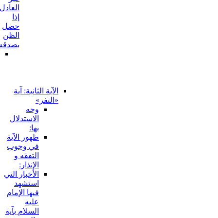
العادل
إذا
حصل
الظن
بصدقه
المناقشة
في
الاستدلال
المذكور:
الآية الثانية: آية
«النفر»
وجه
الاستدلال
بها:
ظهور الآية
في وجوب
التفقه و
الإنذار:
الأخبار التي
استشهد
فيها الإمام
عليه
السلام بآية