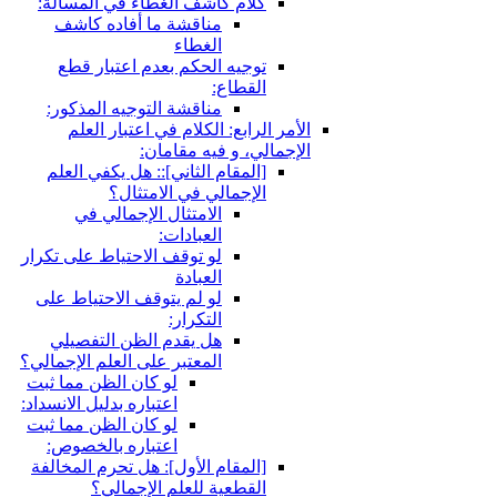
ام كاشف الغطاء في المسألة:
مناقشة ما أفاده كاشف
الغطاء
جيه الحكم بعدم اعتبار قطع
قطاع:
مناقشة التوجيه المذكور:
ابع: الكلام في اعتبار العلم
، و فيه مقامان:
لمقام الثاني‏]:: هل يكفي العلم
إجمالي في الامتثال؟
الامتثال الإجمالي في
العبادات:
لو توقف الاحتياط على تكرار
العبادة
لو لم يتوقف الاحتياط على
التكرار:
هل يقدم الظن التفصيلي
المعتبر على العلم الإجمالي؟
لو كان الظن مما ثبت
اعتباره بدليل الانسداد:
لو كان الظن مما ثبت
اعتباره بالخصوص:
لمقام الأول‏]: هل تحرم المخالفة
قطعية للعلم الإجمالي؟