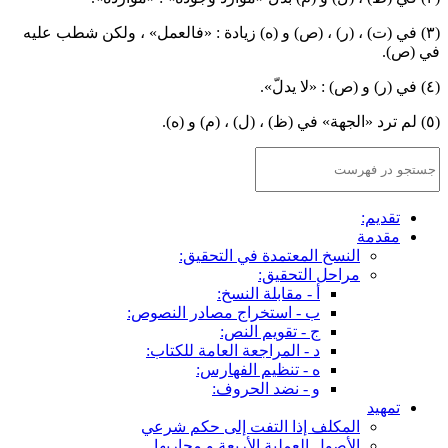
يادة : «فالعمل» ، ولكن شطب عليه
لتحقيق:
:
مصادر النصوص:
:
عامة للكتاب:
ارس:
ف:
لى حكم شرعي
ة و مجاريها