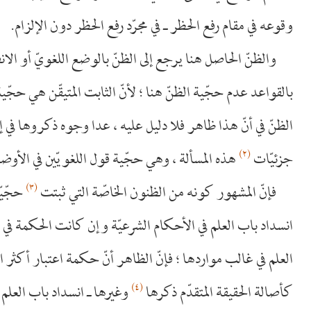
وقوعه في مقام رفع الحظر ـ في مجرّد رفع الحظر دون الإلزام.
والظنّ الحاصل هنا يرجع إلى الظنّ بالوضع اللغويّ أو الانفه
بالقواعد عدم حجّية الظنّ هنا ؛ لأنّ الثابت المتيقّن هي حجّية
الظنّ في أنّ هذا ظاهر فلا دليل عليه ، عدا وجوه ذكروها في 
(٢)
جزئيّات
هذه المسألة ، وهي حجّية قول اللغويّين في الأوض
(٣)
فإنّ المشهور كونه من الظنون الخاصّة التي ثبتت
حجّيّ
انسداد باب العلم في الأحكام الشرعيّة وإن كانت الحكمة في ا
العلم في غالب مواردها ؛ فإنّ الظاهر أنّ حكمة اعتبار أكثر ا
(٤)
كأصالة الحقيقة المتقدّم ذكرها
وغيرها ـ انسداد باب العلم