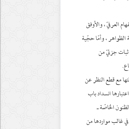
ام العرفيّ ، والأوفق
 الظواهر ، وأمّا حجّية
إثبات جزئيّ من
اع.
تها مع قطع النظر عن
عتبارها انسداد باب
لظنون الخاصّة ـ
 في غالب مواردها من