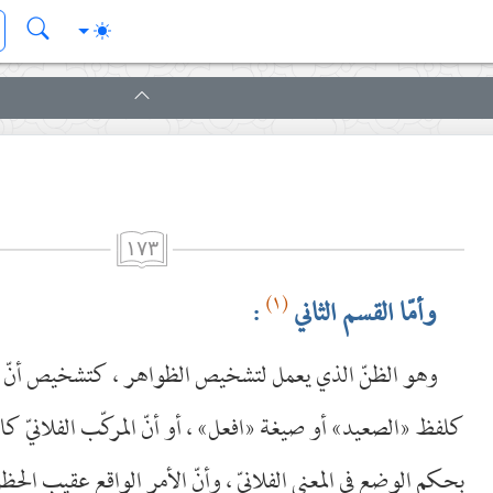
١٧٣
(١)
وأمّا القسم الثاني
:
وهو الظنّ الذي يعمل لتشخيص الظواهر ، كتشخيص أنّ اللف
كلفظ «الصعيد» أو صيغة «افعل» ، أو أنّ المركّب الفلانيّ كال
بحكم الوضع في المعنى الفلانيّ ، وأنّ الأمر الواقع عقيب الحظ