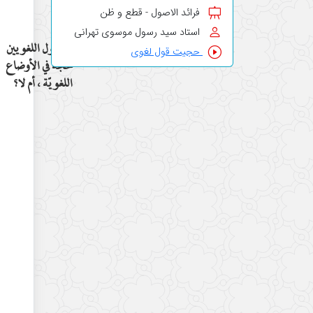
فرائد الاصول - قطع و ظن
استاد سید رسول موسوی تهرانی
هل قول اللغويين
حجیت قول لغوی
حجّة في الأوضاع
اللغويّة ، أم لا؟