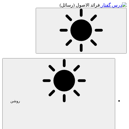
ئل)
روشن