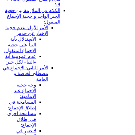
لا؟
الكلام في الملازمة بين حجية
الخبر الواحد و حجية الإجماع
المنقول:
الأمر الأول: عدم حجية
الإخبار عن حدس
الاستدلال بآية
النبأ على حجية
الإجماع المنقول:
عدم عمومية آية
«النبأ» لكل خبر:
الأمر الثاني: الإجماع في
مصطلح الخاصة و
العامة
وجه حجية
الإجماع عند
الإمامية:
المسامحة في
إطلاق الإجماع:
مسامحة اخرى
في إطلاق
الإجماع:
لا ضير في