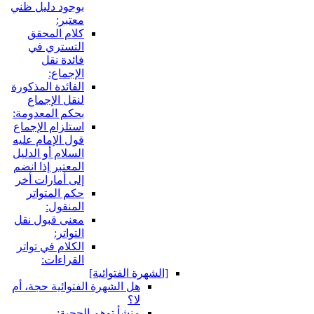
بوجود دليل ظني
معتبر:
كلام المحقق
التستري في
فائدة نقل
الإجماع:
الفائدة المذكورة
لنقل الإجماع
بحكم المعدومة:
استلزام الإجماع
قول الإمام عليه
السلام أو الدليل
المعتبر إذا انضم
إلى أمارات أخر
حكم المتواتر
المنقول:
معنى قبول نقل
التواتر:
الكلام في تواتر
القراءات:
لشهرة الفتوائية]
هل الشهرة الفتوائية حجة، أم
لا؟
منشأ توهم الحجية: