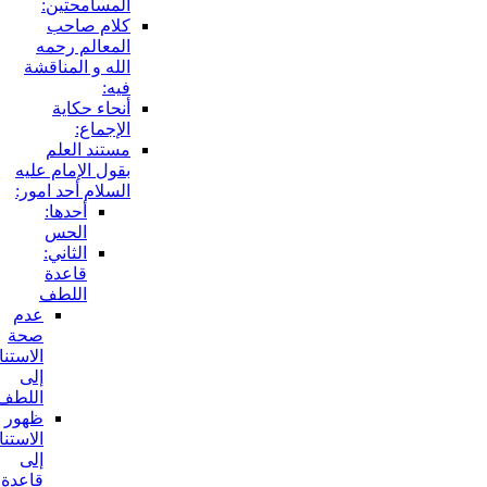
المسامحتين:
كلام صاحب
المعالم رحمه
الله و المناقشة
فيه:
أنحاء حكاية
الإجماع:
مستند العلم
بقول الإمام عليه
السلام أحد امور:
أحدها:
الحس
الثاني:
قاعدة
اللطف
عدم
صحة
الاستناد
إلى
اللطف:
ظهور
الاستناد
إلى
قاعدة