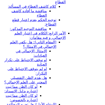
ام كاشف الغطاء في المسألة:
مناقشة ما أفاده كاشف
الغطاء
جيه الحكم بعدم اعتبار قطع
قطاع:
مناقشة التوجيه المذكور:
ابع: الكلام في اعتبار العلم
، و فيه مقامان:
لمقام الثاني‏]:: هل يكفي العلم
إجمالي في الامتثال؟
الامتثال الإجمالي في
العبادات:
لو توقف الاحتياط على تكرار
العبادة
لو لم يتوقف الاحتياط على
التكرار:
هل يقدم الظن التفصيلي
المعتبر على العلم الإجمالي؟
لو كان الظن مما ثبت
اعتباره بدليل الانسداد:
لو كان الظن مما ثبت
اعتباره بالخصوص:
لمقام الأول‏]: هل تحرم المخالفة