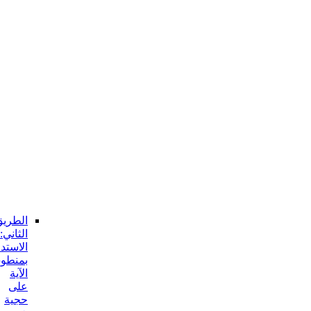
جوابه
و
منها:
انحصار
مفهوم
الآية
في
المعصوم
ع
و
من
دونه
الجواب
عن
هذا
الإيراد:
الطريق
الثاني:
الاستدلال
بمنطوق
الآية
على
حجية