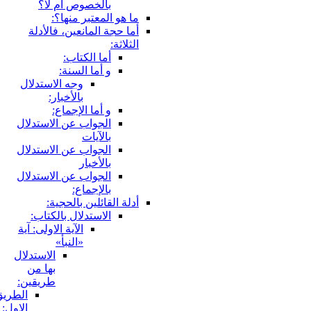
بالخصوص أم لا؟
ما هو المعتبر منها؟:
أما حجة المانعين، فالأدلة
الثلاثة:
أما الكتاب:
و أما السنة:
وجه الاستدلال
بالأخبار:
و أما الإجماع:
الجواب عن الاستدلال
بالآيات
الجواب عن الاستدلال
بالأخبار
الجواب عن الاستدلال
بالإجماع:
أدلة القائلين بالحجية:
الاستدلال بالكتاب:
الآية الاولى: آية
«النبأ»
الاستدلال
بها من
طريقين:
الطريق
الاول: