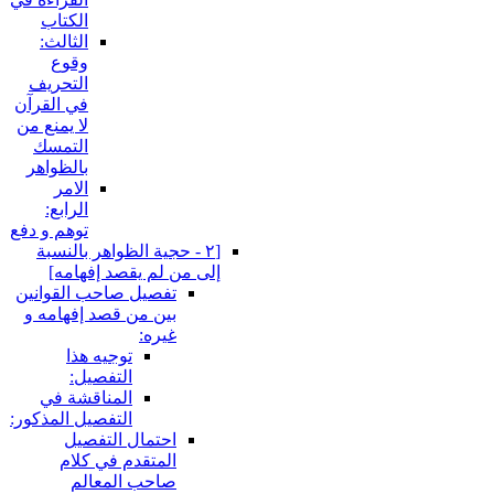
الكتاب
الثالث:
وقوع
التحريف
في القرآن
لا يمنع من
التمسك
بالظواهر
الامر
الرابع:
توهم و دفع
[٢ - حجية الظواهر بالنسبة
إلى من لم يقصد إفهامه‏]
تفصيل صاحب القوانين
بين من قصد إفهامه و
غيره:
توجيه هذا
التفصيل:
المناقشة في
التفصيل المذكور:
احتمال التفصيل
المتقدم في كلام
صاحب المعالم