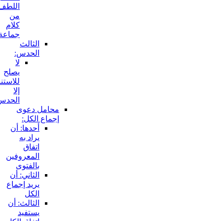
اللطف
من
كلام
جماعة:
الثالث
الحدس:
لا
يصلح
للاستناد
إلا
الحدس:
محامل دعوى
إجماع الكل:
أحدها: أن
يراد به
اتفاق
المعروفين
بالفتوى
الثاني: أن
يريد إجماع
الكل
الثالث: أن
يستفيد