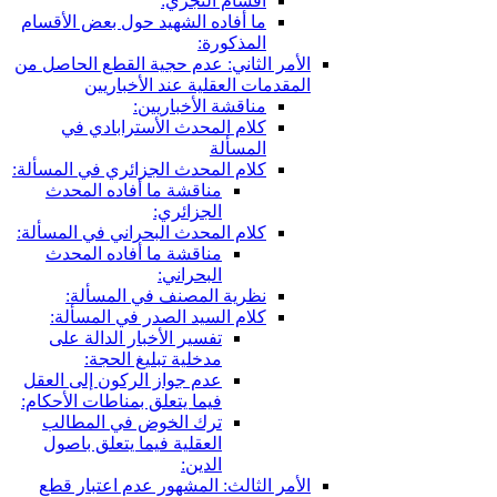
سام التجري:
 أفاده الشهيد حول بعض الأقسام
مذكورة:
ثاني: عدم حجية القطع الحاصل من
 العقلية عند الأخباريين
اقشة الأخباريين:
ام المحدث الأسترابادي في
مسألة
ام المحدث الجزائري في المسألة:
مناقشة ما أفاده المحدث
الجزائري:
ام المحدث البحراني في المسألة:
مناقشة ما أفاده المحدث
البحراني:
رية المصنف في المسألة:
ام السيد الصدر في المسألة:
تفسير الأخبار الدالة على
مدخلية تبليغ الحجة:
عدم جواز الركون إلى العقل
فيما يتعلق بمناطات الأحكام:
ترك الخوض في المطالب
العقلية فيما يتعلق باصول
الدين:
ثالث: المشهور عدم اعتبار قطع