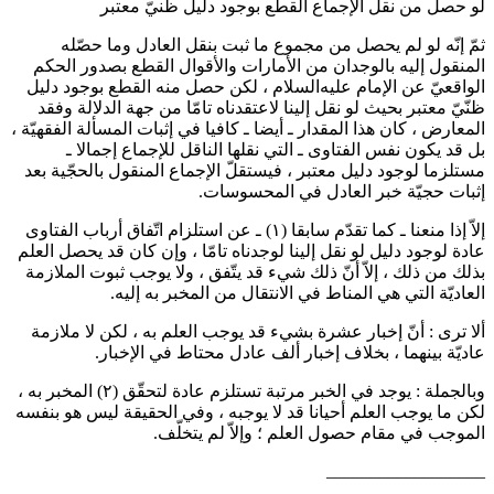
جود دليل ظنيّ معتبر
ثبت بنقل العادل وما حصّله
ات والأقوال القطع بصدور الحكم
كن حصل منه القطع بوجود دليل
قدناه تامّا من جهة الدلالة وفقد
 كافيا في إثبات المسألة الفقهيّة ،
ها الناقل للإجماع إجمالا ـ
لّ الإجماع المنقول بالحجّية بعد
سوسات.
عن استلزام اتّفاق أرباب الفتاوى
ناه تامّا ، وإن كان قد يحصل العلم
 يتّفق ، ولا يوجب ثبوت الملازمة
ل من المخبر به إليه.
 يوجب العلم به ، لكن لا ملازمة
ادل محتاط في الإخبار.
ستلزم عادة لتحقّق
(٢)
المخبر به ،
وجبه ، وفي الحقيقة ليس هو بنفسه
اّ لم يتخلّف.