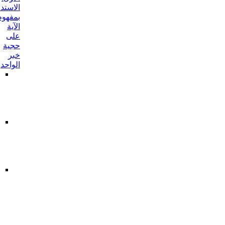
الاستدلال
بمفهوم
الآية
على
حجية
خبر
الواحد
أحدهما:
من
طريق
مفهوم
الشرط
الثاني:
من
طريق
مفهوم
الوصف
ما
أورد
على
الاستدلال
بالآية
بما