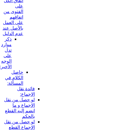
اتفاق الكل
على
الفتوى من
اتفاقهم
على العمل
بالأصل عند
عدم الدليل
ذكر
موارد
تدل
على
الوجه
الأخير:
حاصل
الكلام في
المسألة:
فائدة نقل
الإجماع:
لو حصل من نقل
الإجماع و ما
انضم إليه القطع
بالحكم
لو حصل من نقل
الإجماع القطع