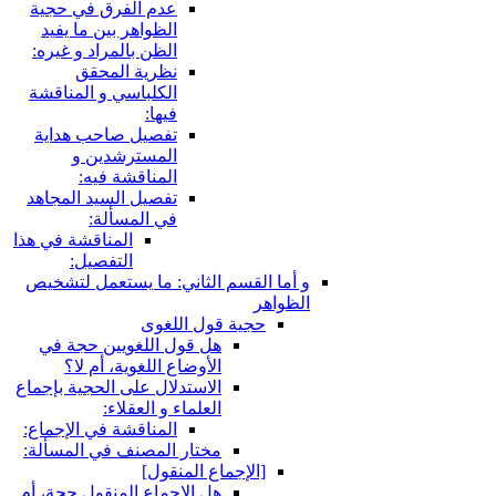
عدم الفرق في حجية
الظواهر بين ما يفيد
الظن بالمراد و غيره:
نظرية المحقق
الكلباسي و المناقشة
فيها:
تفصيل صاحب هداية
المسترشدين و
المناقشة فيه:
تفصيل السيد المجاهد
في المسألة:
المناقشة في هذا
التفصيل:
قسم الثاني: ما يستعمل لتشخيص
ية قول اللغوى
هل قول اللغويين حجة في
الأوضاع اللغوية، أم لا؟
الاستدلال على الحجية بإجماع
العلماء و العقلاء:
المناقشة في الإجماع:
مختار المصنف في المسألة:
لإجماع المنقول‏]
هل الإجماع المنقول حجة، أم