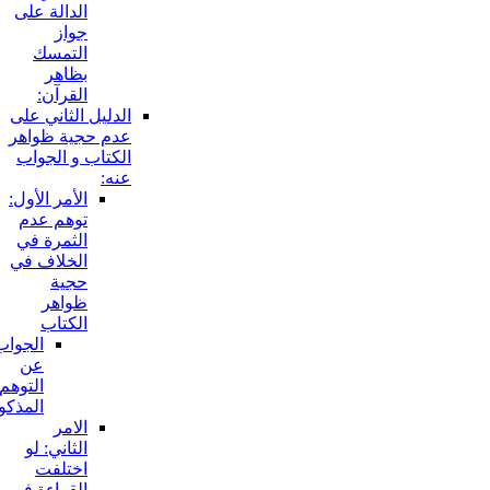
الدالة على
جواز
التمسك
بظاهر
القرآن:
الدليل الثاني على
عدم حجية ظواهر
الكتاب و الجواب
عنه:
الأمر الأول:
توهم عدم
الثمرة في
الخلاف في
حجية
ظواهر
الكتاب
الجواب
عن
التوهم
المذكور:
الامر
الثاني: لو
اختلفت
القراءة في