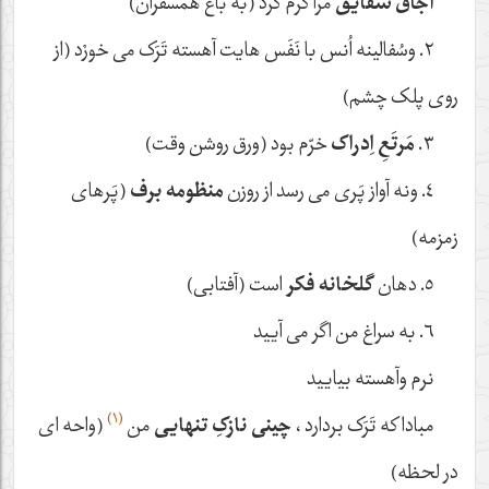
اجاق شقایق
مرا گرم کرد (به باغ همسفران)
٢. وسُفالینه اُنس با نَفَس هایت آهسته تَرَک می خورْد (از
روی پلک چشم)
٣.
مَرتَعِ اِدراک
خرّم بود (ورق روشن وقت)
٤. ونه آواز پَری می رسد از روزن
منظومه برف
(پَرهای
زمزمه)
٥. دهان
گلخانه فکر
است (آفتابی)
٦. به سراغ من اگر می آیید
نرم وآهسته بیایید
(١)
مبادا که تَرَک بردارد ،
چینی نازکِ تنهایی
من
(واحه ای
در لحظه)