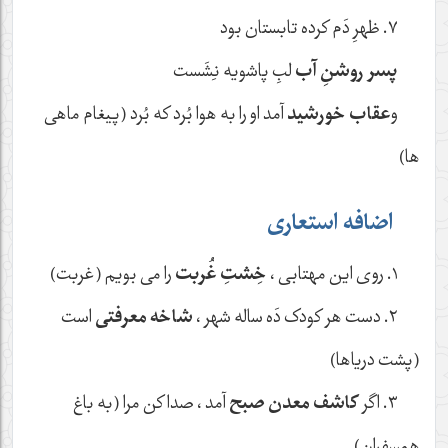
٧. ظهرِ دَم کرده تابستان بود
پسر روشنِ آب
لبِ پاشویه نِشَست
و
عقاب خورشید
آمد او را به هوا بُرد که بُرد (پیغام ماهی
ها)
اضافه استعاری
١. روی این مهتابی ،
خِشتِ غُربت
را می بویم (غربت)
٢. دست هر کودک دَه ساله شهر ،
شاخه معرفتی
است
(پشت دریاها)
٣. اگر
کاشف معدن صبح
آمد ، صدا کن مرا (به باغ
همسفران)