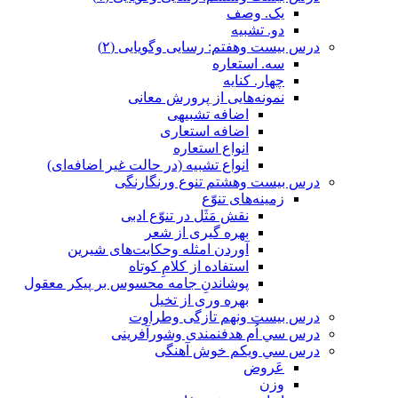
یک. وصف
دو. تشبیه
درس بیست وهفتم: رسایی وگویایی (٢)
سه. استعاره
چهار. کنایه
نمونه‌هایی از پرورش معانی
اضافه تشبیهی
اضافه استعاری
انواع استعاره
انواع تشبیه (در حالت غیر اضافه‌ای)
درس بيست وهشتم تنوع ورنگارنگی
زمینه‌های تنوّع
نقش مَثَل در تنوّع ادبی
بهره گیری از شعر
آوردن امثله وحکایت‌های شیرین
استفاده از کلامِ کوتاه
پوشاندنِ جامه محسوس بر پیکر معقول
بهره وری از تخیل
درس بيست ونهم تازگی وطراوت
درس سي اُم هدفنمندی وشورآفرینی
درس سي ويكم خوش آهنگی
عَروض
وزن