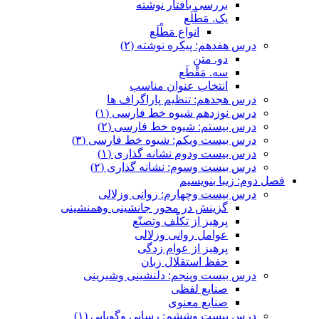
بررسی بافتار نوشته
یک. مَطْلَع
انواع مَطْلَع
درس هفدهم: پیکره نوشته (٢)
دو. متن
سه. مَقْطَع
انتخاب عنوان مناسب
درس هجدهم: تنظیم پاراگراف ها
درس نوزدهم شیوه خط فارسی (١)
درس بیستم: شیوه خط فارسی (٢)
درس بیست ویکم: شیوه خط فارسی (٣)
درس بيست ودوم نشانه گذاری (١)
درس بیست وسوم: نشانه گذاری (٢)
فصل دوم: زیبا بنویسیم
درس بيست وچهارم: روانی وزلالی
گزینش در محور جانشینی وهمنشینی
پرهیز از تکلّف وتصنّع
عوامل روانی وزلالی
پرهیز از عوام زدگی
حفظ استقلال زبان
درس بیست وپنجم: دلنشینی وشیرینی
صنایع لفظی
صنایع معنوی
درس بيست وششم: رسایی وگویایی (١)