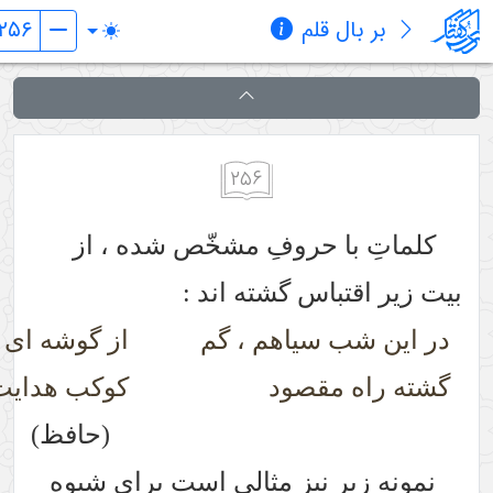
قلم
فهرست
۲۵۶
 حروفِ مشخّص شده ، از
اس گشته اند :
سیاهم ، گم
از گوشه ای برون آی ، اِی
قصود
کوکب هدایت
(حافظ)
 نیز مثالی است برای شیوه