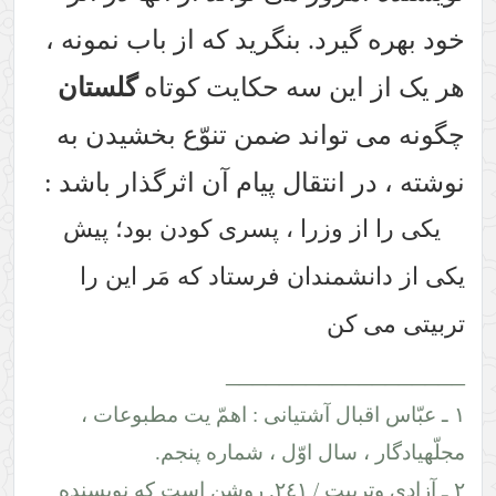
. بنگرید که از باب نمونه ،
 سه حکایت کوتاه
گلستان
اند ضمن تنوّع بخشیدن به
تقال پیام آن اثرگذار باشد :
وزرا ، پسری کودن بود؛ پیش
دان فرستاد که مَر این را
________
ل آشتیانی : اهمّ یت مطبوعات ،
ل اوّل ، شماره پنجم.
٢ ـ آزادی وتربیت / ٢٤١. روشن است که نویسنده