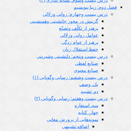
فصل دوم: زیبا بنویسیم
درس بيست وچهارم: روانی وزلالی
گزینش در محور جانشینی وهمنشینی
پرهیز از تکلّف وتصنّع
عوامل روانی وزلالی
پرهیز از عوام زدگی
حفظ استقلال زبان
درس بیست وپنجم: دلنشینی وشیرینی
صنایع لفظی
صنایع معنوی
درس بيست وششم: رسایی وگویایی (١)
یک. وصف
دو. تشبیه
درس بیست وهفتم: رسایی وگویایی (٢)
سه. استعاره
چهار. کنایه
نمونه‌هایی از پرورش معانی
اضافه تشبیهی