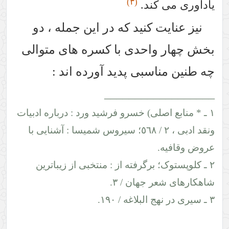
(٣)
یادآوری می کند.
نیز عنایت کنید که در این جمله ، دو
بخش چهار واحدی با کسره های متوالی
چه طنین مناسبی پدید آورده اند :
__________________
١ ـ * منابع اصلی) خسرو فرشید ورد : درباره ادبیات
ونقد ادبی ، ٢ / ٥٦٨؛ سیروس شمیسا : آشنایی با
عروض وقافیه.
٢ ـ کلوپستوک؛ برگرفته از : منتخبی از زیباترین
شاهکارهای شعر جهان / ٣.
٣ ـ سیری در نهج البلاغه / ١٩٠.