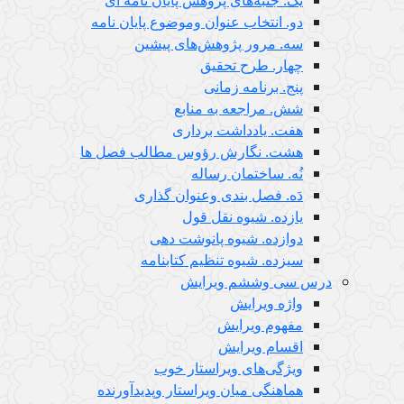
دو. انتخاب عنوان وموضوع پایان نامه
سه. مرور پژوهش‌های پیشین
چهار. طرح تحقیق
پنج. برنامه زمانی
شش. مراجعه به منابع
هفت. یادداشت برداری
هشت. نگارش رؤوس مطالب فصل ها
نُه. ساختمان رساله
دَه. فصل بندی وعنوان گذاری
یازده. شیوه نقل قول
دوازده. شیوه پانوشت دهی
سیزده. شیوه تنظیم کتابنامه
درس سی وششم ویرایش
واژه ویرایش
مفهوم ویرایش
اقسام ویرایش
ویژگی‌های ویراستار خوب
هماهنگی میان ویراستار وپدیدآورنده