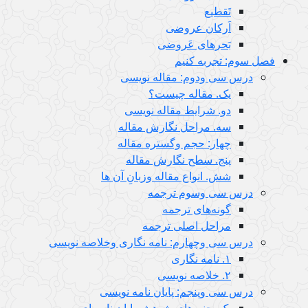
تَقطیع
اَرکان عروضی
بَحرهای عَروضی
فصل سوم: تجربه کنیم
درس سى ودوم: مقاله نویسی
یک. مقاله چیست؟
دو. شرایط مقاله نویسی
سه. مراحل نگارش مقاله
چهار: حجم وگستره مقاله
پنج. سطح نگارش مقاله
شش. انواع مقاله وزبانِ آن ها
درس سى وسوم ترجمه
گونه‌های ترجمه
مراحل اصلی ترجمه
درس سى وچهارم: نامه نگاری وخلاصه نویسی
١. نامه نگاری
٢. خلاصه نویسی
درس سی وپنجم: پایان نامه نویسی
یک. جنبه‌های پژوهش پایان نامه ای