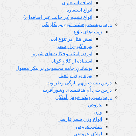
اضافه استعاری
انواع استعاره
انواع تشبیه (در حالت غیر اضافه‌ای)
درس بيست وهشتم تنوع ورنگارنگی
زمینه‌های تنوّع
نقش مَثَل در تنوّع ادبی
بهره گیری از شعر
آوردن امثله وحکایت‌های شیرین
استفاده از کلامِ کوتاه
پوشاندنِ جامه محسوس بر پیکر معقول
بهره وری از تخیل
درس بيست ونهم تازگی وطراوت
درس سي اُم هدفنمندی وشورآفرینی
درس سي ويكم خوش آهنگی
عَروض
وزن
انواع وزن شعر فارسی
مبانی عروض
املای عروضی