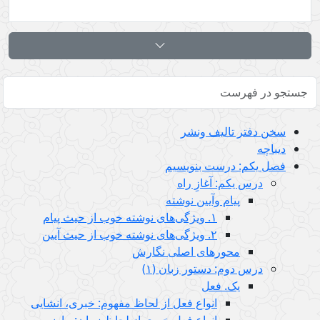
سخن دفتر تالیف ونشر
دیباچه
فصل یکم: درست بنویسیم
درس يكم: آغازِ راه
پیام وآیین نوشته
١. ویژگی‌های نوشته خوب از حیث پیام
٢. ویژگی‌های نوشته خوب از حیث آیین
محورهای اصلی نگارش
درس دوم: دستور زبان (١)
یک. فعل
انواع فعل از لحاظ مفهوم: خبری، انشایی
انواع فعل خبری از لحاظ زمان: ماضی،