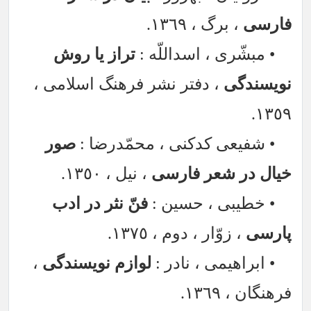
فارسی
، برگ ، ١٣٦٩.
• مبشّری ، اسداللّه :
تراز یا روش
نویسندگی
، دفتر نشر فرهنگ اسلامی ،
١٣٥٩.
• شفیعی کدکنی ، محمّدرضا :
صور
خیال در شعر فارسی
، نیل ، ١٣٥٠.
• خطیبی ، حسین :
فنّ نثر در ادب
پارسی
، زوّار ، دوم ، ١٣٧٥.
• ابراهیمی ، نادر :
لوازم نویسندگی
،
فرهنگان ، ١٣٦٩.