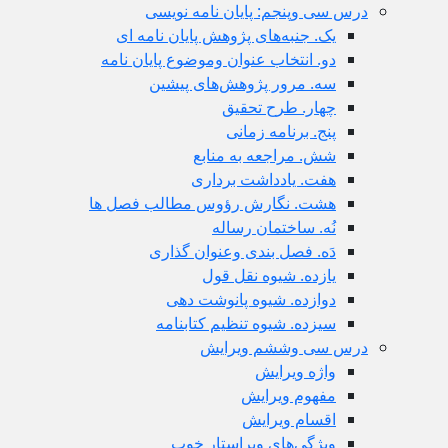
درس سی وپنجم: پایان نامه نویسی
یک. جنبه‌های پژوهش پایان نامه ای
دو. انتخاب عنوان وموضوع پایان نامه
سه. مرور پژوهش‌های پیشین
چهار. طرح تحقیق
پنج. برنامه زمانی
شش. مراجعه به منابع
هفت. یادداشت برداری
هشت. نگارش رؤوس مطالب فصل ها
نُه. ساختمان رساله
دَه. فصل بندی وعنوان گذاری
یازده. شیوه نقل قول
دوازده. شیوه پانوشت دهی
سیزده. شیوه تنظیم کتابنامه
درس سی وششم ویرایش
واژه ویرایش
مفهوم ویرایش
اقسام ویرایش
ویژگی‌های ویراستار خوب