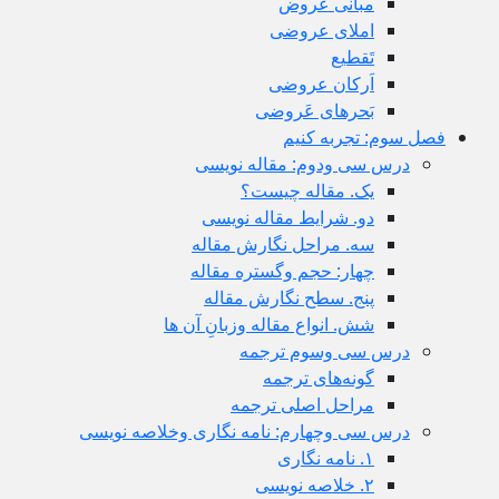
مبانی عروض
املای عروضی
تَقطیع
اَرکان عروضی
بَحرهای عَروضی
فصل سوم: تجربه کنیم
درس سى ودوم: مقاله نویسی
یک. مقاله چیست؟
دو. شرایط مقاله نویسی
سه. مراحل نگارش مقاله
چهار: حجم وگستره مقاله
پنج. سطح نگارش مقاله
شش. انواع مقاله وزبانِ آن ها
درس سى وسوم ترجمه
گونه‌های ترجمه
مراحل اصلی ترجمه
درس سى وچهارم: نامه نگاری وخلاصه نویسی
١. نامه نگاری
٢. خلاصه نویسی