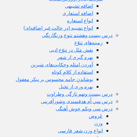
اضافه تشبیهی
اضافه استعاری
انواع استعاره
انواع تشبیه (در حالت غیر اضافه‌ای)
درس بيست وهشتم تنوع ورنگارنگی
زمینه‌های تنوّع
نقش مَثَل در تنوّع ادبی
بهره گیری از شعر
آوردن امثله وحکایت‌های شیرین
استفاده از کلامِ کوتاه
پوشاندنِ جامه محسوس بر پیکر معقول
بهره وری از تخیل
درس بيست ونهم تازگی وطراوت
درس سي اُم هدفنمندی وشورآفرینی
درس سي ويكم خوش آهنگی
عَروض
وزن
انواع وزن شعر فارسی