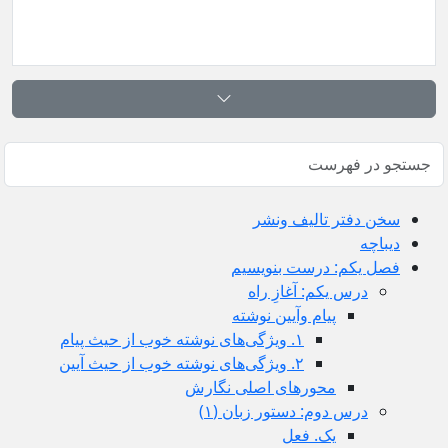
سخن دفتر تالیف ونشر
دیباچه
فصل یکم: درست بنویسیم
درس يكم: آغازِ راه
پیام وآیین نوشته
١. ویژگی‌های نوشته خوب از حیث پیام
٢. ویژگی‌های نوشته خوب از حیث آیین
محورهای اصلی نگارش
درس دوم: دستور زبان (١)
یک. فعل