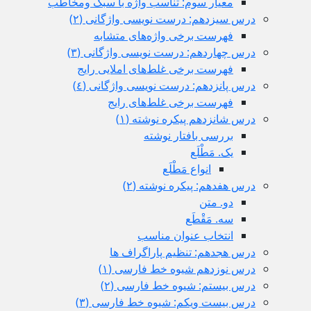
معیار سوم: تناسب واژه با سبک ومخاطب
درس سیزدهم: درست نویسی واژگانی (٢)
فهرست برخی واژه‌های متشابه
درس چهاردهم: درست نویسی واژگانی (٣)
فهرست برخی غلط‌های املایی رایج
درس پانزدهم: درست نویسی واژگانی (٤)
فهرست برخی غلط‌های رایج
درس شانزدهم پیکره نوشته (١)
بررسی بافتار نوشته
یک. مَطْلَع
انواع مَطْلَع
درس هفدهم: پیکره نوشته (٢)
دو. متن
سه. مَقْطَع
انتخاب عنوان مناسب
درس هجدهم: تنظیم پاراگراف ها
درس نوزدهم شیوه خط فارسی (١)
درس بیستم: شیوه خط فارسی (٢)
درس بیست ویکم: شیوه خط فارسی (٣)