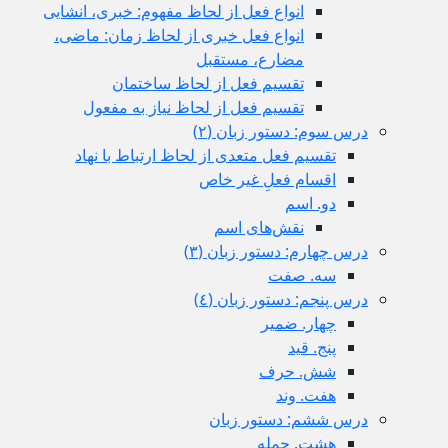
انواع فعل از لحاظ مفهوم: خبری، انشایی
انواع فعل خبری از لحاظ زمان: ماضی،
مضارع، مستقبل
تقسیم فعل از لحاظ ساختمان
تقسیم فعل از لحاظ نیاز به مفعول
درس سوم: دستور زبان (٢)
تقسیم فعل متعدی از لحاظ ارتباط با نهاد
اقسام فعلِ غیر خاص
دو. اسم
نقش‌های اسم
درس چهارم: دستور زبان (٣)
سه. صفت
درس پنجم: دستور زبان (٤)
چهار. ضمیر
پنج. قید
شش. حرف
هفت. وند
درس ششم: دستور زبان
هشت. جمله