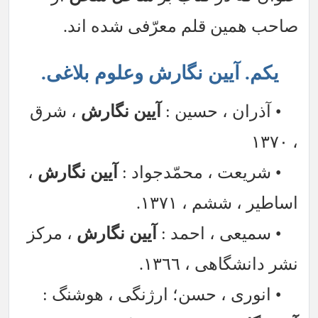
صاحب همین قلم معرّفی شده اند.
یکم. آیین نگارش وعلوم بلاغی.
• آذران ، حسین :
آیین نگارش
، شرق
، ١٣٧٠
• شریعت ، محمّدجواد :
آیین نگارش
،
اساطیر ، ششم ، ١٣٧١.
• سمیعی ، احمد :
آیین نگارش
، مرکز
نشر دانشگاهی ، ١٣٦٦.
• انوری ، حسن؛ ارژنگی ، هوشنگ :