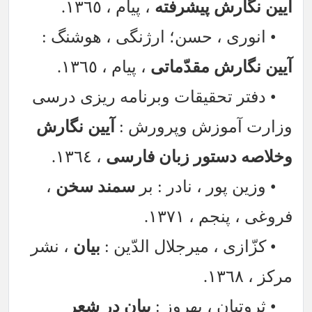
آیین نگارش پیشرفته
، پیام ، ١٣٦٥.
• انوری ، حسن؛ ارژنگی ، هوشنگ :
آیین نگارش مقدّماتی
، پیام ، ١٣٦٥.
• دفتر تحقیقات وبرنامه ریزی درسی
وزارت آموزش وپرورش :
آیین نگارش
وخلاصه دستور زبان فارسی
، ١٣٦٤.
• وزین پور ، نادر : بر
سمند سخن
،
فروغی ، پنجم ، ١٣٧١.
• کزّازی ، میرجلال الدّین :
بیان
، نشر
مرکز ، ١٣٦٨.
• ثروتیان ، بهروز :
بیان در شعر