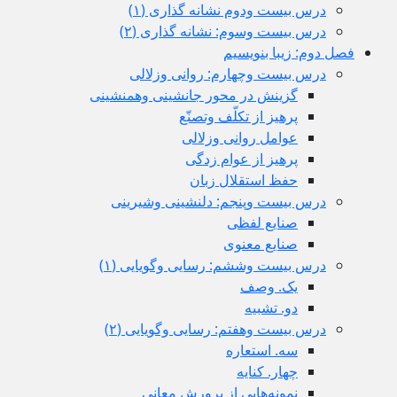
درس بيست ودوم نشانه گذاری (١)
درس بیست وسوم: نشانه گذاری (٢)
فصل دوم: زیبا بنویسیم
درس بيست وچهارم: روانی وزلالی
گزینش در محور جانشینی وهمنشینی
پرهیز از تکلّف وتصنّع
عوامل روانی وزلالی
پرهیز از عوام زدگی
حفظ استقلال زبان
درس بیست وپنجم: دلنشینی وشیرینی
صنایع لفظی
صنایع معنوی
درس بيست وششم: رسایی وگویایی (١)
یک. وصف
دو. تشبیه
درس بیست وهفتم: رسایی وگویایی (٢)
سه. استعاره
چهار. کنایه
نمونه‌هایی از پرورش معانی