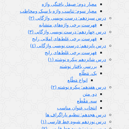
معیار دوم: صيقل يافتگی واژه
معیار سوم: تناسب واژه با سبک ومخاطب
درس سیزدهم: درست نویسی واژگانی (٢)
فهرست برخی واژه‌های متشابه
درس چهاردهم: درست نویسی واژگانی (٣)
فهرست برخی غلط‌های املایی رایج
درس پانزدهم: درست نویسی واژگانی (٤)
فهرست برخی غلط‌های رایج
درس شانزدهم پیکره نوشته (١)
بررسی بافتار نوشته
یک. مَطْلَع
انواع مَطْلَع
درس هفدهم: پیکره نوشته (٢)
دو. متن
سه. مَقْطَع
انتخاب عنوان مناسب
درس هجدهم: تنظیم پاراگراف ها
درس نوزدهم شیوه خط فارسی (١)
درس بیستم: شیوه خط فارسی (٢)