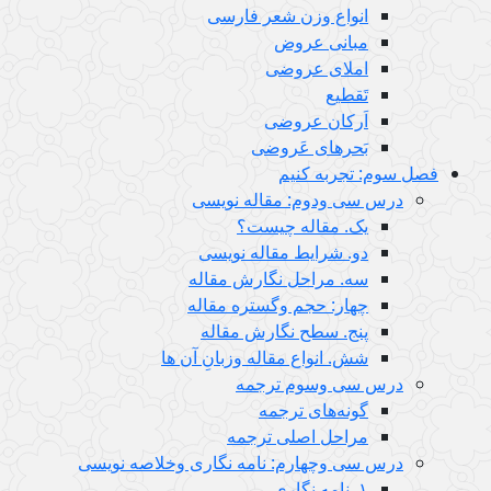
انواع وزن شعر فارسی
مبانی عروض
املای عروضی
تَقطیع
اَرکان عروضی
بَحرهای عَروضی
فصل سوم: تجربه کنیم
درس سى ودوم: مقاله نویسی
یک. مقاله چیست؟
دو. شرایط مقاله نویسی
سه. مراحل نگارش مقاله
چهار: حجم وگستره مقاله
پنج. سطح نگارش مقاله
شش. انواع مقاله وزبانِ آن ها
درس سى وسوم ترجمه
گونه‌های ترجمه
مراحل اصلی ترجمه
درس سى وچهارم: نامه نگاری وخلاصه نویسی
١. نامه نگاری