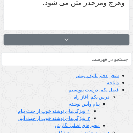
وهرج ومرجدر متن می شود.
سخن دفتر تالیف ونشر
دیباچه
فصل یکم: درست بنویسیم
درس يكم: آغازِ راه
پیام وآیین نوشته
١. ویژگی‌های نوشته خوب از حیث پیام
٢. ویژگی‌های نوشته خوب از حیث آیین
محورهای اصلی نگارش
درس دوم: دستور زبان (١)