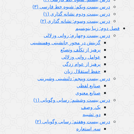
درس بیست ویکم: شیوه خط فارسی (٣)
درس بيست ودوم نشانه گذاری (١)
درس بیست وسوم: نشانه گذاری (٢)
فصل دوم: زیبا بنویسیم
درس بيست وچهارم: روانی وزلالی
گزینش در محور جانشینی وهمنشینی
پرهیز از تکلّف وتصنّع
عوامل روانی وزلالی
پرهیز از عوام زدگی
حفظ استقلال زبان
درس بیست وپنجم: دلنشینی وشیرینی
صنایع لفظی
صنایع معنوی
درس بيست وششم: رسایی وگویایی (١)
یک. وصف
دو. تشبیه
درس بیست وهفتم: رسایی وگویایی (٢)
سه. استعاره