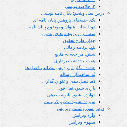
٢. خلاصه نویسی
درس سی وپنجم: پایان نامه نویسی
یک. جنبه‌های پژوهش پایان نامه ای
دو. انتخاب عنوان وموضوع پایان نامه
سه. مرور پژوهش‌های پیشین
چهار. طرح تحقیق
پنج. برنامه زمانی
شش. مراجعه به منابع
هفت. یادداشت برداری
هشت. نگارش رؤوس مطالب فصل ها
نُه. ساختمان رساله
دَه. فصل بندی وعنوان گذاری
یازده. شیوه نقل قول
دوازده. شیوه پانوشت دهی
سیزده. شیوه تنظیم کتابنامه
درس سی وششم ویرایش
واژه ویرایش
مفهوم ویرایش