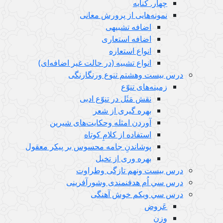
چهار. کنایه
نمونه‌هایی از پرورش معانی
اضافه تشبیهی
اضافه استعاری
انواع استعاره
انواع تشبیه (در حالت غیر اضافه‌ای)
درس بيست وهشتم تنوع ورنگارنگی
زمینه‌های تنوّع
نقش مَثَل در تنوّع ادبی
بهره گیری از شعر
آوردن امثله وحکایت‌های شیرین
استفاده از کلامِ کوتاه
پوشاندنِ جامه محسوس بر پیکر معقول
بهره وری از تخیل
درس بيست ونهم تازگی وطراوت
درس سي اُم هدفنمندی وشورآفرینی
درس سي ويكم خوش آهنگی
عَروض
وزن