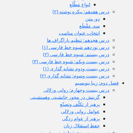
انواع مَطْلَع
درس هفدهم: پیکره نوشته (٢)
دو. متن
سه. مَقْطَع
انتخاب عنوان مناسب
درس هجدهم: تنظیم پاراگراف ها
درس نوزدهم شیوه خط فارسی (١)
درس بیستم: شیوه خط فارسی (٢)
درس بیست ویکم: شیوه خط فارسی (٣)
درس بيست ودوم نشانه گذاری (١)
درس بیست وسوم: نشانه گذاری (٢)
فصل دوم: زیبا بنویسیم
درس بيست وچهارم: روانی وزلالی
گزینش در محور جانشینی وهمنشینی
پرهیز از تکلّف وتصنّع
عوامل روانی وزلالی
پرهیز از عوام زدگی
حفظ استقلال زبان
درس بیست وپنجم: دلنشینی وشیرینی