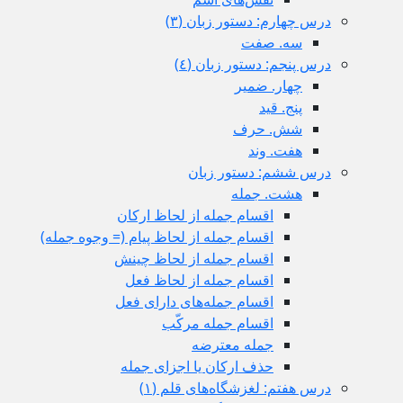
درس چهارم: دستور زبان (٣)
سه. صفت
درس پنجم: دستور زبان (٤)
چهار. ضمیر
پنج. قید
شش. حرف
هفت. وند
درس ششم: دستور زبان
هشت. جمله
اقسام جمله از لحاظ ارکان
اقسام جمله از لحاظ پیام (= وجوه جمله)
اقسام جمله از لحاظ چینش
اقسام جمله از لحاظ فعل
اقسام جمله‌های دارای فعل
اقسام جمله مرکّب
جمله معترضه
حذف ارکان یا اجزای جمله
درس هفتم: لغزشگاه‌های قلم (١)