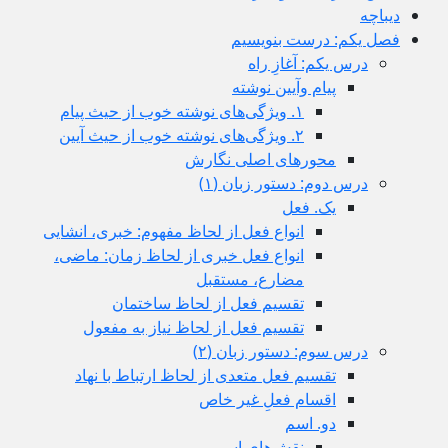
دیباچه
فصل یکم: درست بنویسیم
درس يكم: آغازِ راه
پیام وآیین نوشته
١. ویژگی‌های نوشته خوب از حیث پیام
٢. ویژگی‌های نوشته خوب از حیث آیین
محورهای اصلی نگارش
درس دوم: دستور زبان (١)
یک. فعل
انواع فعل از لحاظ مفهوم: خبری، انشایی
انواع فعل خبری از لحاظ زمان: ماضی،
مضارع، مستقبل
تقسیم فعل از لحاظ ساختمان
تقسیم فعل از لحاظ نیاز به مفعول
درس سوم: دستور زبان (٢)
تقسیم فعل متعدی از لحاظ ارتباط با نهاد
اقسام فعلِ غیر خاص
دو. اسم
نقش‌های اسم