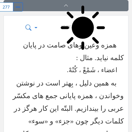
۲۷۷
بر بال قلم
همزه وعین وهای صامت در پایان
کلمه نیاید. مثال :
اعضاء ، شَمْعْ ، کُنْهْ.
به همین دلیل ، بِهتر است در نوشتن
وخواندن ، همزه پایانی جمع های مکسّر
عربی را بیندازیم. البتّه این کار هرگز در
کلمات دیگر چون «جزء» و «سوء»