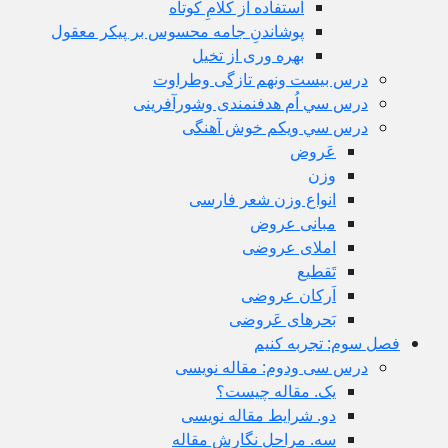
استفاده از کلامِ کوتاه
پوشاندنِ جامه محسوس بر پیکر معقول
بهره وری از تخیل
درس بيست ونهم تازگی وطراوت
درس سي اُم هدفنمندی وشورآفرینی
درس سي ويكم خوش آهنگی
عَروض
وزن
انواع وزن شعر فارسی
مبانی عروض
املای عروضی
تَقطیع
اَرکان عروضی
بَحرهای عَروضی
فصل سوم: تجربه کنیم
درس سى ودوم: مقاله نویسی
یک. مقاله چیست؟
دو. شرایط مقاله نویسی
سه. مراحل نگارش مقاله