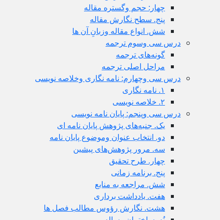
چهار: حجم وگستره مقاله
پنج. سطح نگارش مقاله
شش. انواع مقاله وزبانِ آن ها
درس سى وسوم ترجمه
گونه‌های ترجمه
مراحل اصلی ترجمه
درس سى وچهارم: نامه نگاری وخلاصه نویسی
١. نامه نگاری
٢. خلاصه نویسی
درس سی وپنجم: پایان نامه نویسی
یک. جنبه‌های پژوهش پایان نامه ای
دو. انتخاب عنوان وموضوع پایان نامه
سه. مرور پژوهش‌های پیشین
چهار. طرح تحقیق
پنج. برنامه زمانی
شش. مراجعه به منابع
هفت. یادداشت برداری
هشت. نگارش رؤوس مطالب فصل ها
نُه. ساختمان رساله