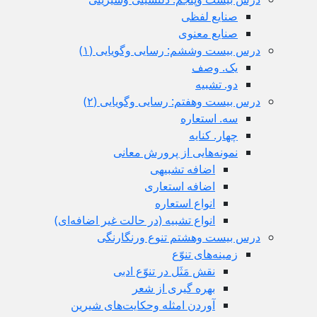
صنایع لفظی
صنایع معنوی
درس بيست وششم: رسایی وگویایی (١)
یک. وصف
دو. تشبیه
درس بیست وهفتم: رسایی وگویایی (٢)
سه. استعاره
چهار. کنایه
نمونه‌هایی از پرورش معانی
اضافه تشبیهی
اضافه استعاری
انواع استعاره
انواع تشبیه (در حالت غیر اضافه‌ای)
درس بيست وهشتم تنوع ورنگارنگی
زمینه‌های تنوّع
نقش مَثَل در تنوّع ادبی
بهره گیری از شعر
آوردن امثله وحکایت‌های شیرین