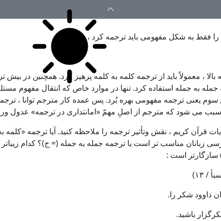
 را فقط به شکل مفهومی باید ترجمه کرد ، یعنی :
الا ، معمولاً باید از ترجمه کلمه به کلمه پرهیز کرد. همچنین در بیش تر
 جمله به جمله استفاده کرد. تنها در موارد خاص که انتقال مفهوم مستلز
ع سوم یعنی ترجمه مفهومی بهره بُرد. پس عمده کار مترجم توانا ، ترج
سبب می شود که مترجم از اصلِ مهمّ «امانتداری در ترجمه» عدول ورز
یات قرآن کریم ، نقش وتأثیر ترجمه را ملاحظه کنید. آیا ترجمه «کلمه ب
ارسی زبانان مناسب تر است یا ترجمه جمله به جمله (= ج)؟ کدام زیبات
سازگارتر است :
بأ / ١٣)
ان داوود شکر را.
کرگزار باشید.