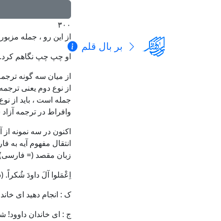
۳۰۰
از این رو ، جمله مزبور
بر بال قلم
او چپ چپ نگاهم کرد.
از میان سه گونه ترجمه ب
از نوع دوم یعنی ترجمه
جمله است ، باید از نو
وافراط در ترجمه آزاد 
اکنون در سه نمونه از آ
انتقال مفهوم آیه به ف
زبان مقصد (= فارسی) 
اِعْمَلوا آلَ داودَ شُکراً
. (س
ک : انجام دهید ای خاند
ج : ای خاندان داوود! ش