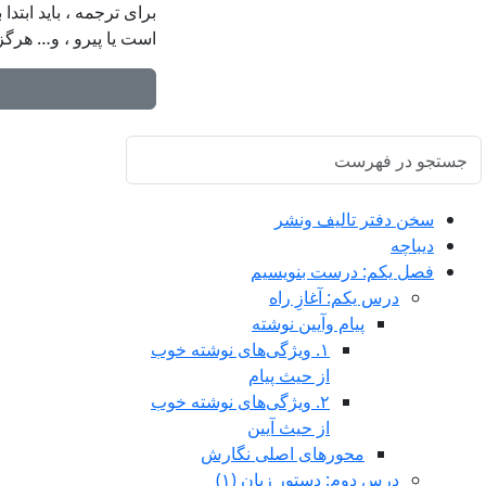
برای ترجمه ، باید ابتدا
است یا پیرو ، و… هرگز
سخن دفتر تالیف ونشر
دیباچه
فصل یکم: درست بنویسیم
درس يكم: آغازِ راه
پیام وآیین نوشته
١. ویژگی‌های نوشته خوب
از حیث پیام
٢. ویژگی‌های نوشته خوب
از حیث آیین
محورهای اصلی نگارش
درس دوم: دستور زبان (١)