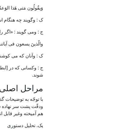
وَیقُولُون مَتی هَذا الوَعدُ
ک : وگویند چه هنگام ا
ج : ومی گویند : «اگر
والّذینَ یسعون فی آیاتن
ک : وآنان که می کوشند
ج : وکسانی که در [ابطا
شوند.
مراحل اصلی 
با توجّه به توضیحات گ
ودقّت پشت سر نهاده ش
هم آمیخته وغیر قابل ان
یک. تحلیل دستوری