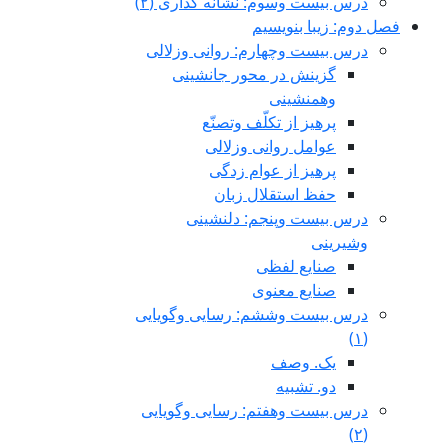
درس بیست وسوم: نشانه گذاری (٢)
فصل دوم: زیبا بنویسیم
درس بيست وچهارم: روانی وزلالی
گزینش در محور جانشینی
وهمنشینی
پرهیز از تکلّف وتصنّع
عوامل روانی وزلالی
پرهیز از عوام زدگی
حفظ استقلال زبان
درس بیست وپنجم: دلنشینی
وشیرینی
صنایع لفظی
صنایع معنوی
درس بيست وششم: رسایی وگویایی
(١)
یک. وصف
دو. تشبیه
درس بیست وهفتم: رسایی وگویایی
(٢)