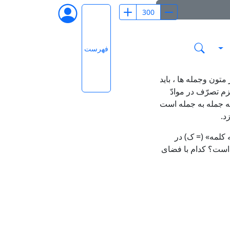
فهرست
 متون وجمله ها ، باید
م تصرّف در موادّ
مه جمله به جمله است
د.
ه کلمه» (= ک) در
ر است؟ کدام با فضای