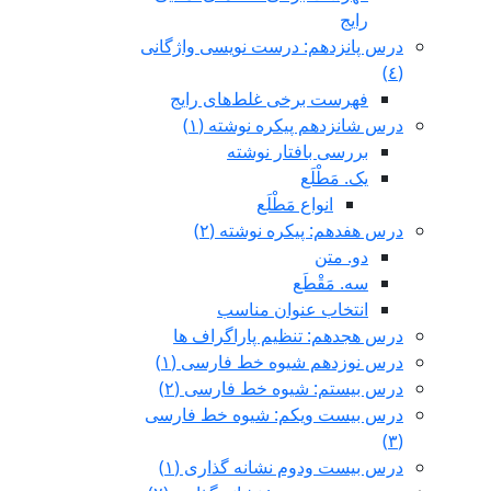
رایج
درس پانزدهم: درست نویسی واژگانی
(٤)
فهرست برخی غلط‌های رایج
درس شانزدهم پیکره نوشته (١)
بررسی بافتار نوشته
یک. مَطْلَع
انواع مَطْلَع
درس هفدهم: پیکره نوشته (٢)
دو. متن
سه. مَقْطَع
انتخاب عنوان مناسب
درس هجدهم: تنظیم پاراگراف ها
درس نوزدهم شیوه خط فارسی (١)
درس بیستم: شیوه خط فارسی (٢)
درس بیست ویکم: شیوه خط فارسی
(٣)
درس بيست ودوم نشانه گذاری (١)