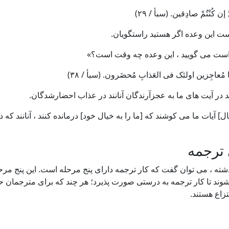
 إن کُنْتُمْ صادِقین
. (سبأ / ٢٩)
ست این وعده اگر هستید راستگویان.
 راست می گویید ، این وعده چه وقت است؟»
ا مُعاجِزین اولئک فی العَذابِ مُحضَرون
. (سبأ / ٣٨)
 در آیت های ما به عجزآرندگان آنانند در عذاب احضارشدگان.
ل] آیات ما می کوشند که [ما را به خیال خود] درمانده کنند ، آنانند که
ترجمه
ذشته ، می توان گفت که کار ترجمه دارای پنج مرحله است. این پنج مرحله
وند تا کار ترجمه به درستی صورت پذیرد؛ هر چند که برای مترجمان ح
تزاع هستند.