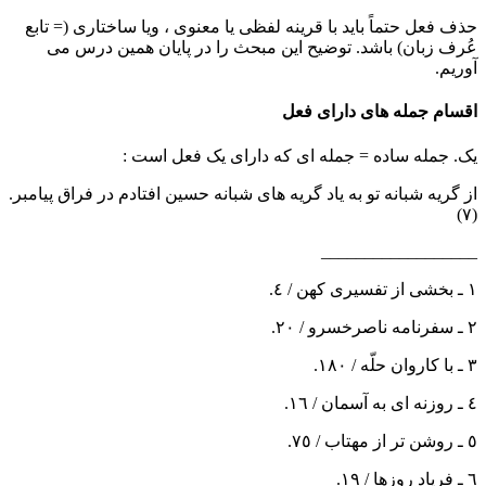
حذف فعل حتماً باید با قرینه لفظی یا معنوی ، ویا ساختاری (= تابع
عُرف زبان) باشد. توضیح این مبحث را در پایان همین درس می
آوریم.
اقسام جمله های دارای فعل
یک. جمله ساده
= جمله ای که دارای یک فعل است :
از گریه شبانه تو به یاد گریه های شبانه حسین افتادم در فراق پیامبر.
(٧)
__________________
١ ـ
بخشی از تفسیری کهن / ٤.
٢ ـ سفرنامه ناصرخسرو / ٢٠.
٣ ـ با کاروان حلّه / ١٨٠.
٤ ـ روزنه ای به آسمان / ١٦.
٥ ـ روشن تر از مهتاب / ٧٥.
٦ ـ فریاد روزها / ١٩.