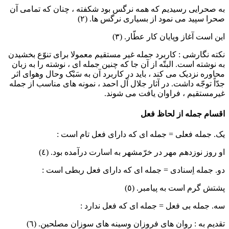
به صحرایی رسیدیم که همه نرگس بود شکفته ، چنان که تمامی آن
صحرا سپید می نمود از بسیاری نرگس ها.
(٢)
این است آغاز وپایان کار عطّار.
(٣)
نکته نگارشی : کاربرد جمله غیر مستقیم معمولا برای تنوّع بخشیدن
به نوشته است. البتّه از آن جا که چنین جمله ای ، نوشته را به زبان
محاوره نزدیک می کند ، باید در کاربرد آن به سَبْک وحال وهوای اثر
جدّاً توجّه داشت. در آثار جلال آل احمد ، نمونه های مناسب از جمله
غیرمستقیم ، فراوان یافت می شوند.
اقسام جمله از لحاظ فعل
یک. جمله فعلی
= جمله ای که دارای فعل تام است :
او روز نوزدهم مهر در خرّمشهر به اسارت درآمده بود.
(٤)
دو. جمله اِسنادی
= جمله ای که دارای فعل ربطی است :
پشتش گرم است به پیامبر.
(٥)
سه. جمله بی فعل
= جمله ای که فعل ندارد :
تقدیم به : روان های فروزان وسینه های سوزان مصلحین.
(٦)