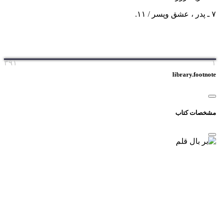
٧ ـ پدر ، عشق وپسر / ١١.
۳۹۱
۱
library.footnote
مشخصات کتاب