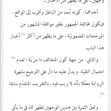
وجهين ـ على ما يظهر من الأخبار ـ :
أحدهما : كونه أبعد من الباطل وأقرب إلى الواقع ،
فيكون مخالفة الجمهور نظير موافقة المشهور من
(٢)
المرجّحات المضمونيّة ، على ما يظهر من أكثر
أخبار
هذا الباب.
(٣)
والثاني : من جهة كون المخالف ذا مزيّة ؛ لعدم
احتمال التقيّة. ويدلّ عليه ما دلّ على الترجيح بشهرة
الرواية معلّلا بأنّه لا ريب فيه ، بالتقريب المتقدّم سابقا
(٤)
.
ولعلّ الثمرة بين هذين الوجهين تظهر لك في ما يأتي