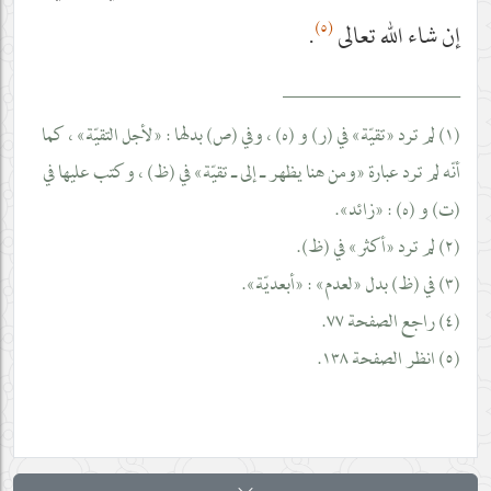
(٥)
إن شاء الله تعالى
.
__________________
(١) لم ترد «تقيّة» في (ر) و (ه) ، وفي (ص) بدلها : «لأجل التقيّة» ، كما
أنّه لم ترد عبارة «ومن هنا يظهر ـ إلى ـ تقيّة» في (ظ) ، وكتب عليها في
(ت) و (ه) : «زائد».
(٢) لم ترد «أكثر» في (ظ).
(٣) في (ظ) بدل «لعدم» : «أبعديّة».
(٤) راجع الصفحة ٧٧.
(٥) انظر الصفحة ١٣٨.