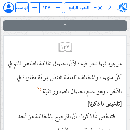
فرائد الاصول (رسائل)
فهرست
١٢٧
موجود فيما نحن فيه ؛ لأنّ احتمال مخالفة الظاهر قائم في
كلّ منهما ، والمخالف للعامّة مختصّ بمزيّة مفقودة في
(١)
الآخر ، وهو عدم احتمال الصدور تقيّة
.
تلخيص ما ذكرنا
فتلخّص ممّا ذكرنا : أنّ الترجيح بالمخالفة من أحد