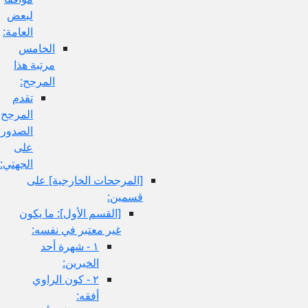
لبعض
العامة:
الخامس
مرتبة هذا
المرجح:
تقدم
المرجح
الصدوري
على
الجهتي:
[المرجحات الخارجية] على
قسمين:
[القسم الأول‏]: ما يكون
غير معتبر في نفسه:
١ - شهرة أحد
الخبرين:
٢ - كون الراوي
أفقه: