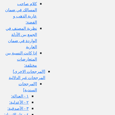
كلام صاحب
المسالك في ضمان
عارية الذهب و
الفضة:
نظرية المصنف في
الجمع بين الأدلة
الواردة في ضمان
العارية
إذا كانت النسبة بين
المتعارضات
مختلفة:
[المرجحات الاخرى‏]
المرجحات غير الدلالية
[المرجحات
السندية]
١ - العدالة:
٢ - الأعدلية:
٣ - الأصدقية:
٤ - علو الإسناد: