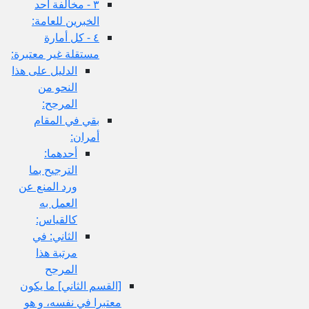
٣ - مخالفة أحد
الخبرين للعامة:
٤ - كل أمارة
مستقلة غير معتبرة:
الدليل على هذا
النحو من
المرجح:
بقي في المقام
أمران:
أحدهما:
الترجيح بما
ورد المنع عن
العمل به
كالقياس:
الثاني: في
مرتبة هذا
المرجح
[القسم الثاني‏] ما يكون
معتبرا في نفسه، و هو