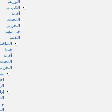
التورية:
الثاني ما
أفاده
المحدث
البحراني
في منشأ
التقية:
المناقشة
فيما
أفاده
المحدث
البحراني:
منشأ
اختلاف
الروايات:
إرادة
المحامل
و
التأويلات