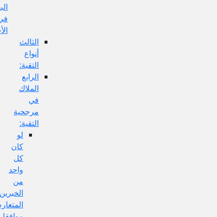
البعيدة
في
الأخبار:
الثالث
أنواع
التقية:
الرابع
الملاك
في
مرجحية
التقية:
لو
كان
كل
واحد
من
الخبرين
المتعارضين
موافقا