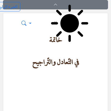
فرائد الاصول (رسائل)
٧
خاتمة
في التّعادل والتّراجيح