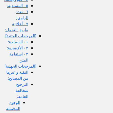
٥ - المسندية:
٦ - تعدد
الراوي:
٧ - أعلائية
طريق التحمل:
[المرجحات المتنية]
١ - الفصاحة:
٢ - الأفصحية:
٣ - استقامة
المتن:
[المرجحات الجهتية]
التقية و غيرها
من المصالح:
الترجيح
بمخالفة
العامة:
الوجوه
المحتملة