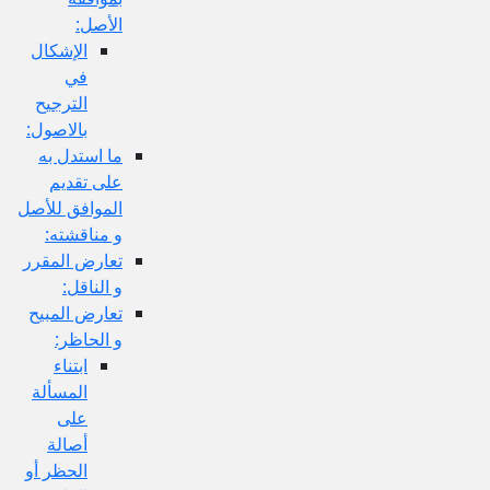
الأصل:
الإشكال
في
الترجيح
بالاصول:
ما استدل به
على تقديم
الموافق للأصل
و مناقشته:
تعارض المقرر
و الناقل:
تعارض المبيح
و الحاظر:
ابتناء
المسألة
على
أصالة
الحظر أو