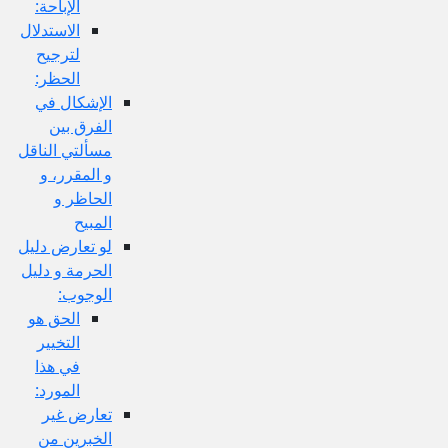
الإباحة:
الاستدلال
لترجيح
الحظر:
الإشكال في
الفرق بين
مسألتي الناقل
و المقرر، و
الحاظر و
المبيح
لو تعارض دليل
الحرمة و دليل
الوجوب:
الحق هو
التخيير
في هذا
المورد:
تعارض غير
الخبرين من