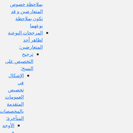
بملاحظة خصوص
المتعارضين و قد
تكون بملاحظة
نوعهما
المرجحات النوعية
لظاهر أحد
المتعارضين:
ترجيح
التخصيص على
النسخ:
الإشكال
في
تخصيص
العمومات
المتقدمة
بالمخصصات
المتأخرة:
الأوجه
في