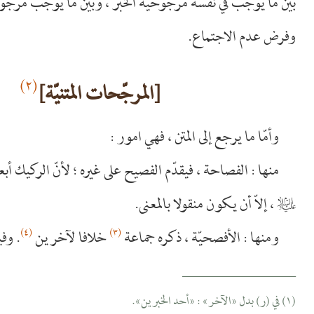
بين ما يوجب في نفسه مرجوحيّة الخبر ، وبين ما يوجب مرجوح
وفرض عدم الاجتماع.
(٢)
[المرجّحات المتنيّة]
وأمّا ما يرجع إلى المتن ، فهي امور :
منها : الفصاحة ، فيقدّم الفصيح على غيره ؛ لأنّ الركيك أ
عليه‌السلام
، إلاّ أن يكون منقولا بالمعنى.
(٤)
(٣)
ومنها : الأفصحيّة ، ذكره جماعة
خلافا لآخرين
. وفي
__________________
(١) في (ر) بدل «الآخر» : «أحد الخبرين».