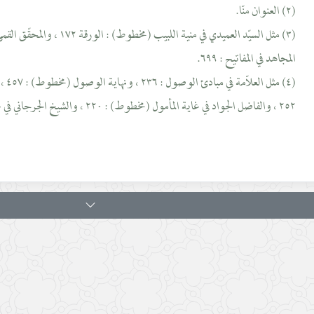
(٢) العنوان منّا.
المجاهد في المفاتيح : ٦٩٩.
(٤) مث
٢٥٢ ، والفاضل الجواد في غاية المأمول (مخطوط) : ٢٢٠ ، والشيخ الجرجاني في غاية البادئ (مخطوط) : ٢٨٧.