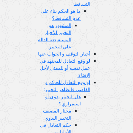
التساقط:
ما هو الحكم بناء على
عدم التساقط؟
المشهور هو
التخيير للأخبار
المستفيضة الدالة
على التخيير:
أخبار التوقف و الجواب عنها
لو وقع التعادل للمجتهد في
عمل نفسه أو للمفتي لأجل
الإفتاء:
لو وقع التعادل للحاكم و
القاضي فالظاهر التخيير:
هل التخيير بدوي أو
استمراري؟
مختار المصنف
التخيير البدوي:
حكم التعادل في
الأمارات