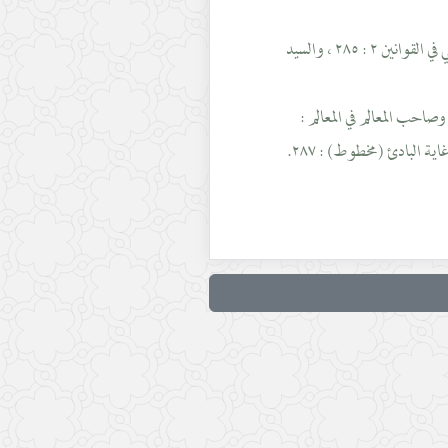
(٣) مثل السيّد العميدي في منية اللبيب (مخطوط) : الورقة ١٧٢ ، والمحقّق القمي في القوانين ٢ : ٢٨٥ ، والسيد
ل العلاّمة في مبادئ الوصول : ٢٣٦ ، ونهاية الوصول (مخطوط) : ٤٥٧ ، وصاحب المعالم في المعالم :