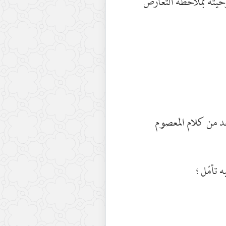
يّته بملاحظة التعارض
بعد من كلام المعصوم
ه تأمّل ؛