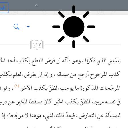
١١٧
بالمعنى الذي ذكرنا ، وهو : أنّه لو فرض القطع بكذب أحد ال
كذب المرجوح أرجح من صدقه ، وإذا لم يفرض العلم بكذب 
(١)
المرجّحات المذكورة ما يوجب الظنّ بكذب الآخر
، ولو ف
في نفسه موجبا للظنّ بكذب الخبر كان مسقطا للخبر عن درجة
للمسألة عن التعارض ، فيعدّ ذلك الشيء موهنا لا مرجّحا ؛ إذ 