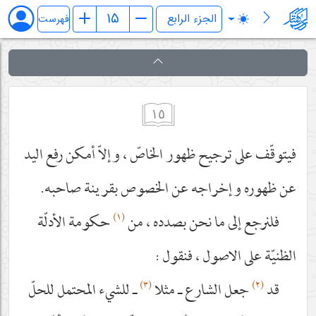
فرائد الاصول (رسائل)
فهرست
١٥
فيتوقّف على ترجيح ظهور الخاصّ ، وإلاّ أمكن رفع اليد
عن ظهوره وإخراجه عن الخصوص بقرينة صاحبه.
(١)
فلنرجع إلى ما نحن بصدده ، من
حكومة الأدلّة
الظنيّة على الاصول ، فنقول :
(٣)
(٢)
قد
جعل الشارع ـ مثلا
ـ للشيء المحتمل للحلّ