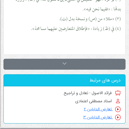
بدلها : «ففيما نحن فيه».
(٣) «مثلا» من (ص) ونسخة بدل (ت).
(٤) في (ظ) زيادة : «فإطلاق المتعارضين عليهما مسامحة».
درس های مرتبط
فرائد الاصول - تعادل و تراجیح
استاد مصطفی اعتمادی
تعارض الدلیلین ۲
تعارض الدلیلین ۳