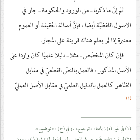
ثمّ إنّ ما ذكرنا ـ من الورود والحكومة ـ جار في
الاصول اللفظيّة أيضا ، فإنّ أصالة الحقيقة أو العموم
معتبرة إذا لم يعلم هناك قرينة على المجاز.
فإن كان المخصّص ـ مثلا ـ دليلا علميّا كان واردا على
الأصل المذكور ، فالعمل بالنصّ القطعيّ في مقابل
الظاهر كالعمل بالدليل العلميّ في مقابل الأصل العمليّ
(٤)
__________________
(١) في غير (ه) زيادة : «ترجيح» ، وفي (خ) : «توضيح».
(٢) لم ترد «فهو تخصيص في المعنى ـ إلى ـ فنقول قد» في (ظ) ، وورد