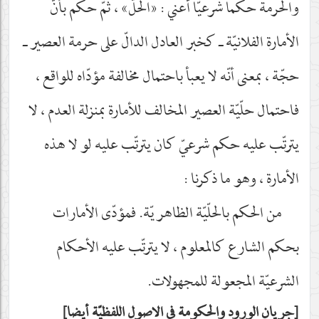
والحرمة حكما شرعيّا أعني : «الحلّ» ، ثمّ حكم بأنّ
الأمارة الفلانيّة ـ كخبر العادل الدالّ على حرمة العصير ـ
حجّة ، بمعنى أنّه لا يعبأ باحتمال مخالفة مؤدّاه للواقع ،
فاحتمال حلّيّة العصير المخالف للأمارة بمنزلة العدم ، لا
يترتّب عليه حكم شرعيّ كان يترتّب عليه لو لا هذه
الأمارة ، وهو ما ذكرنا :
من الحكم بالحلّيّة الظاهريّة. فمؤدّى الأمارات
بحكم الشارع كالمعلوم ، لا يترتّب عليه الأحكام
الشرعيّة المجعولة للمجهولات.
جريان الورود والحكومة في الاصول اللفظيّة أيضا