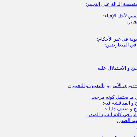
تفيضة الدالة على التخيير:
تي لأجل الإفتاء:
يير:
بة في غير الأحكام:
في المتعارضين:
يح و الاستدلال عليه
ران الأمر بين التعيين و التخيير»:
 ما يحتمل كونه مرجحا
و المناقشة فيه:
 و ضعف دليله:
اب في كلام السيد الصدر:
يد الصدر: