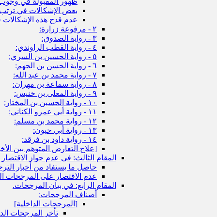
ظهور المقبولة في وجوب 
بعض الإشكالات في ترتب 
عدم قدح هذه الإشكالات ف
٢ - مرفوعة زرارة:
٣ - رواية الصدوق:
٤ - رواية القطب الراوندي:
٥ - رواية الحسين بن السري:
٦ - رواية الحسن بن الجهم:
٧ - رواية محمد بن عبد الله:
٨ - رواية سماعة بن مهران:
٩ - رواية المعلى بن خنيس:
١٠ - رواية الحسين بن المختار:
١١ - رواية أبي عمرو الكناني:
١٢ - رواية محمد بن مسلم:
١٣ - رواية أبي حيون:
١٤ - رواية داود بن فرقد:
[علاج التعارض المتوهم بين الأخبا
المقام الثالث: في عدم جواز الاقتصا
حاصل ما يستفاد من أخبار الترج
عدم الاقتصار على المرجحات ال
المقام الرابع: في بيان المرجحات.
أصناف المرجحات:
[المرجحات الداخلية]
تأخر المرجحات الداخ