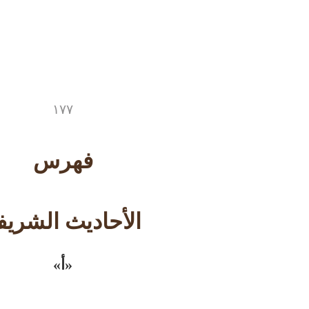
١٧٧
فهرس
الأحاديث الشريف
«أ»