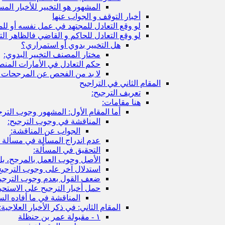
المشهور هو التخيير للأخبار المس
أخبار التوقف و الجواب عنها
لو وقع التعادل للمجتهد في عمل نفسه أو للمف
لو وقع التعادل للحاكم و القاضي فالظاهر التخ
هل التخيير بدوي أو استمراري؟
مختار المصنف التخيير البدوي:
حكم التعادل في الأمارات المنصو
لا بد من الفحص عن المرجحات 
المقام الثاني في التراجيح
تعريف الترجيح:
هنا مقامات:
أما المقام الأول: المشهور وجوب الترج
المناقشة في وجوب الترجيح:
الجواب عن المناقشة:
عدم اندراج المسألة في مسألة «دو
التحقيق في المسألة:
الأصل وجوب العمل بالمرجح، بل
استدلال آخر على وجوب الترجيح 
ضعف القول بعدم وجوب الترجيح
حمل أخبار الترجيح على الاستحب
المناقشة في ما أفاده الس
المقام الثاني: في ذكر الأخبار العلاجية:
١ - مقبولة عمر بن حنظلة