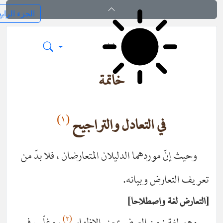
فرائد الاصول (رسائل)
١١
خاتمة
(١)
في التعادل والتراجيح
وحيث إنّ موردهما الدليلان المتعارضان ، فلا بدّ من
ريف التعارض وبيانه.
لتعارض لغة واصطلاحا
(٢)