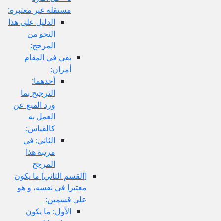
مستقلة غير معتبرة:
الدليل على هذا
النحو من
المرجح:
بقي في المقام
أمران:
أحدهما:
الترجيح بما
ورد المنع عن
العمل به
كالقياس:
الثاني: في
مرتبة هذا
المرجح
[القسم الثاني‏] ما يكون
معتبرا في نفسه، و هو
على قسمين:
الأول: ما يكون