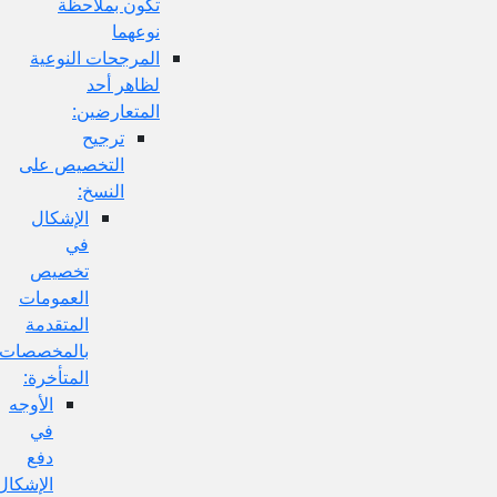
تكون بملاحظة
نوعهما
المرجحات النوعية
لظاهر أحد
المتعارضين:
ترجيح
التخصيص على
النسخ:
الإشكال
في
تخصيص
العمومات
المتقدمة
بالمخصصات
المتأخرة:
الأوجه
في
دفع
الإشكال: