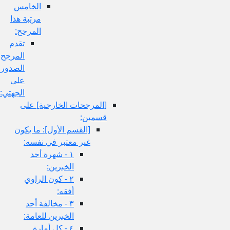
الخامس
مرتبة هذا
المرجح:
تقدم
المرجح
الصدوري
على
الجهتي:
[المرجحات الخارجية] على
قسمين:
[القسم الأول‏]: ما يكون
غير معتبر في نفسه:
١ - شهرة أحد
الخبرين:
٢ - كون الراوي
أفقه:
٣ - مخالفة أحد
الخبرين للعامة:
٤ - كل أمارة