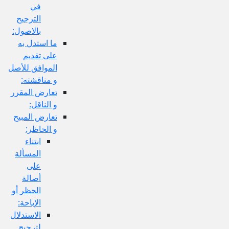
في
الترجيح
بالاصول:
ما استدل به
على تقديم
الموافق للأصل
و مناقشته:
تعارض المقرر
و الناقل:
تعارض المبيح
و الحاظر:
ابتناء
المسألة
على
أصالة
الحظر أو
الإباحة:
الاستدلال
لترجيح