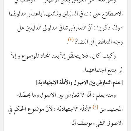
وهو لغة : من العرض بمعنى الإظهار
، وغلّب في
صطلاح على : تنافي الدليلين وتمانعهما باعتبار مدلولهما
لذا ذكروا : أنّ التعارض تنافي مدلولي الدليلين على
(٣)
ه التناقض أو التضادّ
.
وكيف كان ، فلا يتحقّق إلاّ بعد اتحاد الموضوع وإلاّ
 يمتنع اجتماعهما.
م التعارض بين الاصول والأدلّة الاجتهادية
ومنه يعلم : أنّه لا تعارض بين الاصول وما يحصّله
(٤)
مجتهد من
الأدلّة الاجتهاديّة ؛ لأنّ موضوع الحكم في
اصول الشيء بوصف أنّه