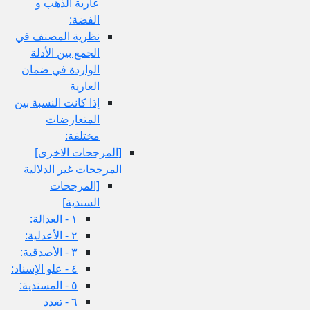
عارية الذهب و
الفضة:
نظرية المصنف في
الجمع بين الأدلة
الواردة في ضمان
العارية
إذا كانت النسبة بين
المتعارضات
مختلفة:
[المرجحات الاخرى‏]
المرجحات غير الدلالية
[المرجحات
السندية]
١ - العدالة:
٢ - الأعدلية:
٣ - الأصدقية:
٤ - علو الإسناد:
٥ - المسندية:
٦ - تعدد