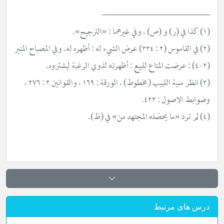
________________
(٢) في القاموس (٢ : ٣٣٤) عرض الشيء له : أظهره له. وفي المصباح المنير
(٣) انظر منية اللبيب (مخطوط) ، الورقة : ١٦٩ ، والقوانين ٢ : ٢٧٦ ،
ابط الاصول : ٤٢٣.
س های مرتبط