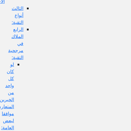
الأخبار:
الثالث
أنواع
التقية:
الرابع
الملاك
في
مرجحية
التقية:
لو
كان
كل
واحد
من
الخبرين
المتعارضين
موافقا
لبعض
العامة: