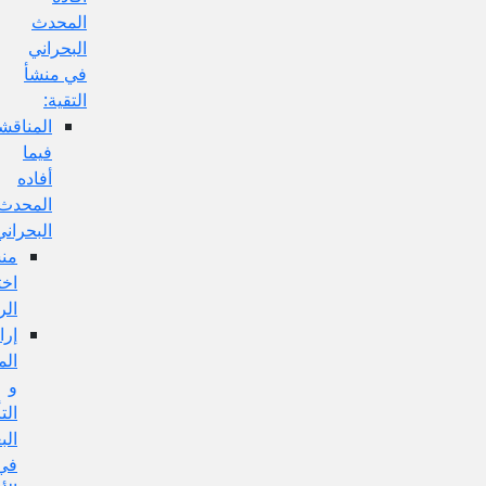
المحدث
البحراني
في منشأ
التقية:
المناقشة
فيما
أفاده
المحدث
البحراني:
منشأ
اختلاف
الروايات:
إرادة
المحامل
و
التأويلات
البعيدة
في