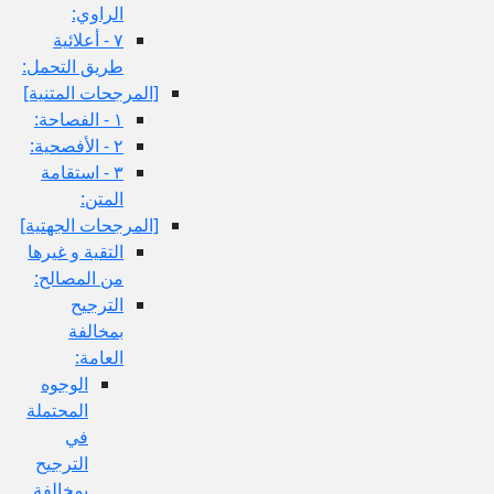
الراوي:
٧ - أعلائية
طريق التحمل:
[المرجحات المتنية]
١ - الفصاحة:
٢ - الأفصحية:
٣ - استقامة
المتن:
[المرجحات الجهتية]
التقية و غيرها
من المصالح:
الترجيح
بمخالفة
العامة:
الوجوه
المحتملة
في
الترجيح
بمخالفة