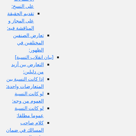
على النسخ:
تقديم الحقيقة
على المجاز و
المناقشة فيه:
تعارض الصنفين
المختلفين في
الظهور:
[بيان انقلاب النسبة]
التعارض بين أزيد
من دليلين:
إذا كانت النسبة بين
المتعارضات واحدة:
لو كانت النسبة
العموم من وجه:
لو كانت النسبة
عموما مطلقا:
كلام صاحب
المسالك في ضمان