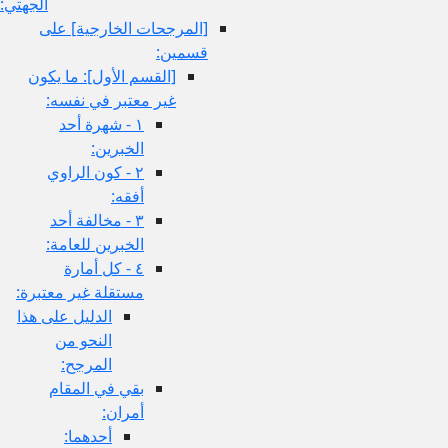
الجهتي:
[المرجحات الخارجية] على
قسمين:
[القسم الأول‏]: ما يكون
غير معتبر في نفسه:
١ - شهرة أحد
الخبرين:
٢ - كون الراوي
أفقه:
٣ - مخالفة أحد
الخبرين للعامة:
٤ - كل أمارة
مستقلة غير معتبرة:
الدليل على هذا
النحو من
المرجح:
بقي في المقام
أمران:
أحدهما: