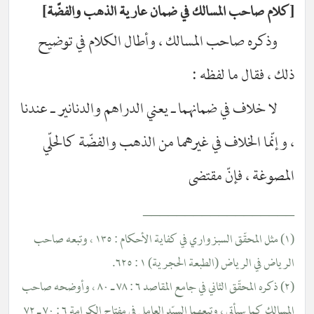
لام صاحب المسالك في ضمان عارية الذهب والفضّة
وذكره صاحب المسالك ، وأطال الكلام في توضيح
ك ، فقال ما لفظه :
لا خلاف في ضمانهما ـ يعني الدراهم والدنانير ـ عندنا
وإنّما الخلاف في غيرهما من الذهب والفضّة كالحلّي
مصوغة ، فإنّ مقتضى
________________
(١) مثل المحقّق السبزواري في كفاية الأحكام : ١٣٥ ، وتبعه صاحب
ياض في الرياض (الطبعة الحجرية) ١ : ٦٢٥.
(٢) ذكره المحقّق الثاني في جامع المقاصد ٦ : ٧٨ ـ ٨٠ ، وأوضحه صاحب
المسالك كما سيأتي ، وتبعهما السيّد العاملي في مفتاح الكرامة ٦ : ٧٠ ـ ٧٢