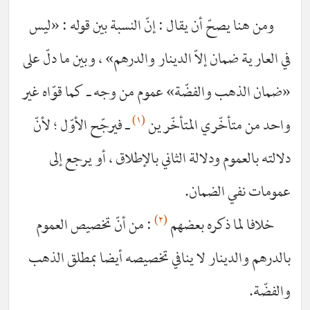
ومن هنا يصحّ أن يقال : إنّ النسبة بين قوله : «ليس
 العارية ضمان إلاّ الدينار والدرهم» ، وبين ما دلّ على
مان الذهب والفضّة» عموم من وجه ـ كما قوّاه غير
(١)
حد من متأخّري المتأخّرين
ـ فيرجّح الأوّل ؛ لأنّ
لته بالعموم ودلالة الثاني بالإطلاق ، أو يرجع إلى
ومات نفي الضمان.
(٢)
خلافا لما ذكره بعضهم
: من أنّ تخصيص العموم
لدرهم والدينار لا ينافي تخصيصه أيضا بمطلق الذهب
لفضّة.