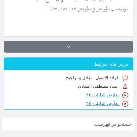
احب الجواهر في الجواهر ٢٧ : ١٨٤ ـ ١٨٧.
س های مرتبط
فرائد الاصول - تعادل و تراجیح
استاد مصطفی اعتمادی
تعارض الدلیلین ۴۲
تعارض الدلیلین ۴۳