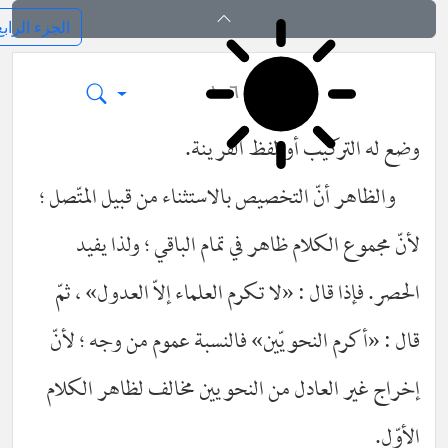
فرائد الاصول (رسائل)
١٠٦
ع له التركيب أو لفظ القرينة.
والظاهر أنّ التخصيص بالاستثناء من قبيل المتّصل ؛
نّ مجموع الكلام ظاهر في تمام الباقي ؛ ولذا يفيد
صر. فإذا قال : «لا تكرم العلماء إلاّ العدول» ، ثمّ
ل : «أكرم النحويّين» فالنسبة عموم من وجه ؛ لأنّ
راج غير العادل من النحويين مخالف لظاهر الكلام
وّل.