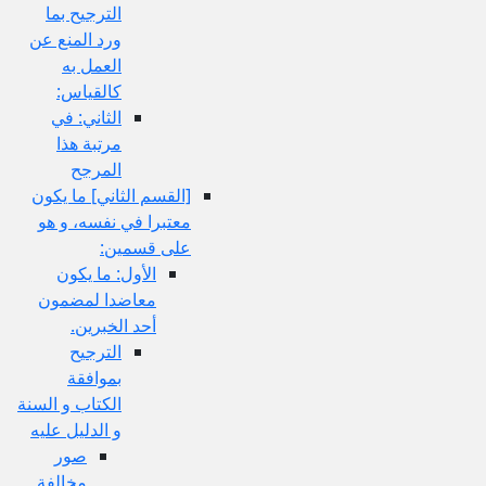
الترجيح بما
ورد المنع عن
العمل به
كالقياس:
الثاني: في
مرتبة هذا
المرجح
[القسم الثاني‏] ما يكون
معتبرا في نفسه، و هو
على قسمين:
الأول: ما يكون
معاضدا لمضمون
أحد الخبرين.
الترجيح
بموافقة
الكتاب و السنة
و الدليل عليه
صور
مخالفة