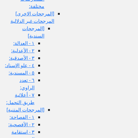
مختلفة:
[المرجحات الاخرى‏]
المرجحات غير الدلالية
[المرجحات
السندية]
١ - العدالة:
٢ - الأعدلية:
٣ - الأصدقية:
٤ - علو الإسناد:
٥ - المسندية:
٦ - تعدد
الراوي:
٧ - أعلائية
طريق التحمل:
[المرجحات المتنية]
١ - الفصاحة:
٢ - الأفصحية:
٣ - استقامة