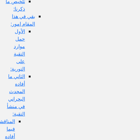
تلخيص ما
ذكرنا:
بقي في هذا
المقام امور:
الأول
حمل
موارد
التقية
على
التورية:
الثاني ما
أفاده
المحدث
البحراني
في منشأ
التقية:
المناقشة
فيما
أفاده