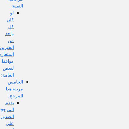
التقية:
لو
كان
كل
واحد
من
الخبرين
المتعارضين
موافقا
لبعض
العامة:
الخامس
مرتبة هذا
المرجح:
تقدم
المرجح
الصدوري
على