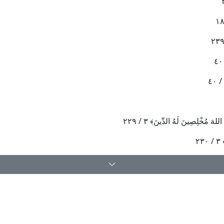
وا اللهَ مُخْلِصِينَ لَهُ الدِّينَ
﴾
٣ / ٢٢٩
٣ / ٢٣٠