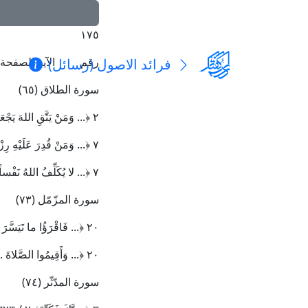
١٧٥
رقم
الآية الصفحة
فرائد الاصول (رسائل)
سورة الطلاق (٦٥)
٢
﴿
... وَمَنْ يَتَّقِ اللهَ يَجْع
٧
﴿
... وَمَنْ قُدِرَ عَلَيْهِ رِزْ
٧
﴿
... لا يُكَلِّفُ اللهُ نَفْساً
سورة المزّمّل (٧٣)
٢٠
﴿
... فَاقْرَؤُا ما تَيَسَّرَ م
٢٠
﴿
... وَأَقِيمُوا الصَّلاةَ ..
سورة المدّثّر (٧٤)