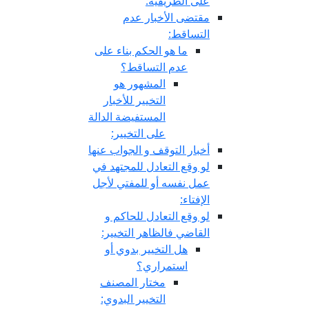
على الطريقية:
مقتضى الأخبار عدم
التساقط:
ما هو الحكم بناء على
عدم التساقط؟
المشهور هو
التخيير للأخبار
المستفيضة الدالة
على التخيير:
أخبار التوقف و الجواب عنها
لو وقع التعادل للمجتهد في
عمل نفسه أو للمفتي لأجل
الإفتاء:
لو وقع التعادل للحاكم و
القاضي فالظاهر التخيير:
هل التخيير بدوي أو
استمراري؟
مختار المصنف
التخيير البدوي: