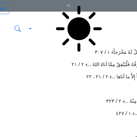
َلْ لَهُ مَخْرَجاً
﴾
١ / ٣٠٧
قُهُ فَلْيُنْفِقْ مِمَّا آتاهُ اللهُ ...
﴾
٢ / ٢١
 إِلاَّ ما آتاها ...
﴾
٢ / ٢١ ، ٢٢
ِنْهُ ...
﴾
٢ / ٣٢٣
.
﴾
١ / ٤٢٧