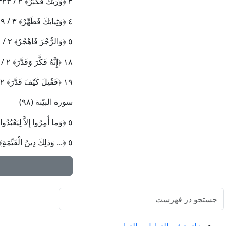
٣
﴿
وَرَبَّكَ فَكَبِّرْ
﴾
٢ / ٣٢٣
٤
﴿
وَثِيابَكَ فَطَهِّرْ
﴾
٣ / ١٨٩
٥
﴿
وَالرُّجْزَ فَاهْجُرْ
﴾
٢ / ٢٣٩
١٨
﴿
إِنَّهُ فَكَّرَ وَقَدَّرَ
﴾
٢ / ٤٠
١٩
﴿
فَقُتِلَ كَيْفَ قَدَّرَ
﴾
٢ / ٤٠
سورة البيّنة (٩٨)
٥
﴿
وَما أُمِرُوا إِلاَّ لِيَعْبُدُ
٥
﴿
... وَ
ذلِكَ دِينُ الْقَيِّمَةِ
﴾