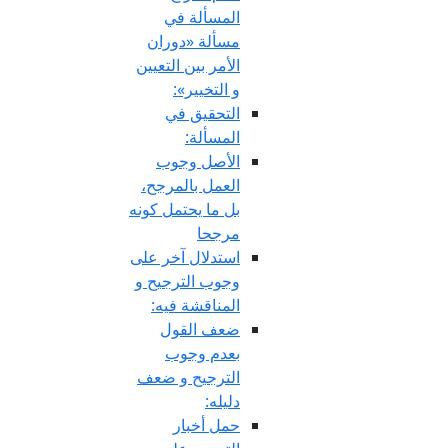
المسألة في
مسألة «دوران
الأمر بين التعيين
و التخيير»:
التحقيق في
المسألة:
الأصل وجوب
العمل بالمرجح،
بل ما يحتمل كونه
مرجحا
استدلال آخر على
وجوب الترجيح و
المناقشة فيه:
ضعف القول
بعدم وجوب
الترجيح و ضعف
دليله:
حمل أخبار