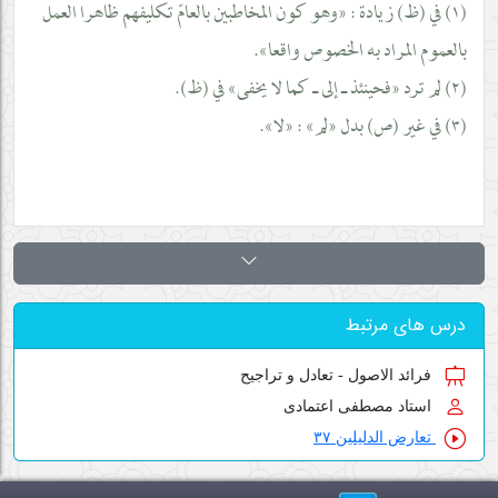
(١) في (ظ) زيادة : «وهو كون المخاطبين بالعامّ تكليفهم ظاهرا العمل
بالعموم المراد به الخصوص واقعا».
(٢) لم ترد «فحينئذ ـ إلى ـ كما لا يخفى» في (ظ).
(٣) في غير (ص) بدل «لم» : «لا».
درس های مرتبط
فرائد الاصول - تعادل و تراجیح
استاد مصطفی اعتمادی
تعارض الدلیلین ۳۷