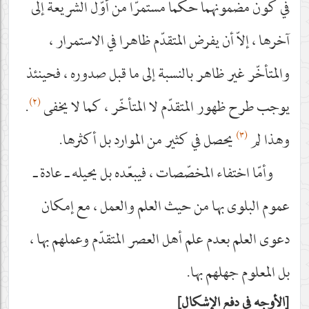
في كون مضمونهما حكما مستمرّا من أوّل الشريعة إلى
آخرها ، إلاّ أن يفرض المتقدّم ظاهرا في الاستمرار ،
والمتأخّر غير ظاهر بالنسبة إلى ما قبل صدوره ، فحينئذ
(٢)
يوجب طرح ظهور المتقدّم لا المتأخّر ، كما لا يخفى
.
(٣)
وهذا لم
يحصل في كثير من الموارد بل أكثرها.
وأمّا اختفاء المخصّصات ، فيبعّده بل يحيله ـ عادة ـ
عموم البلوى بها من حيث العلم والعمل ، مع إمكان
دعوى العلم بعدم علم أهل العصر المتقدّم وعملهم بها ،
بل المعلوم جهلهم بها.
الأوجه في دفع الإشكال